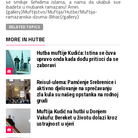
se smiluje šehidima islama, a nama da ukabuli sve
ibadete u mubarek ramazanu! Amin.
{gallery}Muftijstvo/Muftija/Hutbe/Muftija-
ramazanska-dzuma-Bihac{/gallery}
RELATED TOPICS
MORE IN HUTBE
Hutba muftije Kudića: Istina se čuva
upravo onda kada dođu pritisci da se
zaboravi
Reisul-ulema: Pamćenje Srebrenice i
aktivno djelovanje na sprečavanju
zla kula su našeg opstanka na rodnoj
grudi
Muftija Kudić na hutbi u Donjem
Vakufu: Bereket u životu dolazi kroz
ustrajnost u vjeri