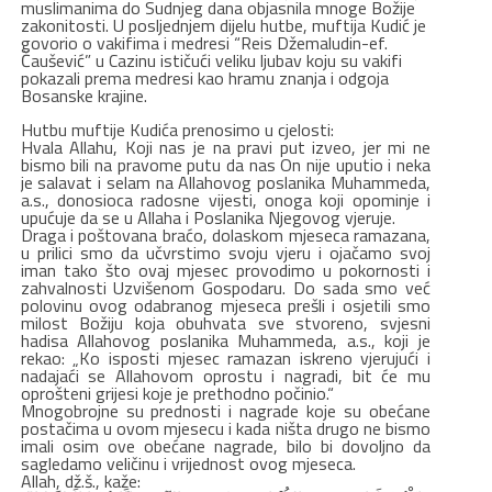
muslimanima do Sudnjeg dana objasnila mnoge Božije
zakonitosti. U posljednjem dijelu hutbe, muftija Kudić je
govorio o vakifima i medresi “Reis Džemaludin-ef.
Čaušević” u Cazinu ističući veliku ljubav koju su vakifi
pokazali prema medresi kao hramu znanja i odgoja
Bosanske krajine.
Hutbu muftije Kudića prenosimo u cjelosti:
Hvala Allahu, Koji nas je na pravi put izveo, jer mi ne
bismo bili na pravome putu da nas On nije uputio i neka
je salavat i selam na Allahovog poslanika Muhammeda,
a.s., donosioca radosne vijesti, onoga koji opominje i
upućuje da se u Allaha i Poslanika Njegovog vjeruje.
Draga i poštovana braćo, dolaskom mjeseca ramazana,
u prilici smo da učvrstimo svoju vjeru i ojačamo svoj
iman tako što ovaj mjesec provodimo u pokornosti i
zahvalnosti Uzvišenom Gospodaru. Do sada smo već
polovinu ovog odabranog mjeseca prešli i osjetili smo
milost Božiju koja obuhvata sve stvoreno, svjesni
hadisa Allahovog poslanika Muhammeda, a.s., koji je
rekao: „Ko isposti mjesec ramazan iskreno vjerujući i
nadajaći se Allahovom oprostu i nagradi, bit će mu
oprošteni grijesi koje je prethodno počinio.“
Mnogobrojne su prednosti i nagrade koje su obećane
postačima u ovom mjesecu i kada ništa drugo ne bismo
imali osim ove obećane nagrade, bilo bi dovoljno da
sagledamo veličinu i vrijednost ovog mjeseca.
Allah, dž.š., kaže: