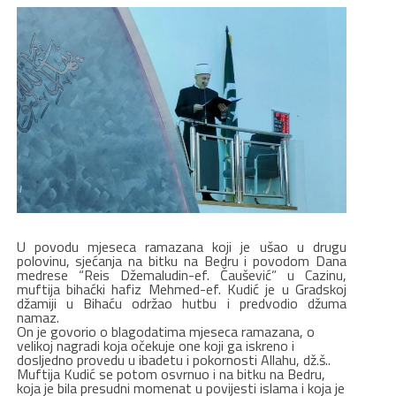
U povodu mjeseca ramazana koji je ušao u drugu
polovinu, sjećanja na bitku na Bedru i povodom Dana
medrese “Reis Džemaludin-ef. Čaušević” u Cazinu,
muftija bihaćki hafiz Mehmed-ef. Kudić je u Gradskoj
džamiji u Bihaću održao hutbu i predvodio džuma
namaz.
On je govorio o blagodatima mjeseca ramazana, o
velikoj nagradi koja očekuje one koji ga iskreno i
dosljedno provedu u ibadetu i pokornosti Allahu, dž.š..
Muftija Kudić se potom osvrnuo i na bitku na Bedru,
koja je bila presudni momenat u povijesti islama i koja je