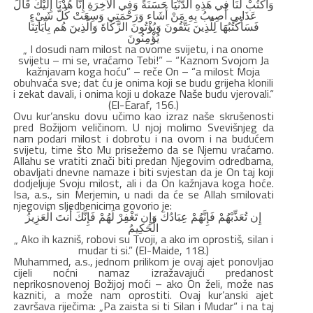
وَاكْتُبْ لَنَا فِي هَذِهِ الدُّنْيَا حَسَنَةً وَفِي الآخِرَةِ إِنَّا هُدْنَا إِلَيْكَ قَالَ
عَذَابِي أُصِيبُ بِهِ مَنْ أَشَاء وَرَحْمَتِي وَسِعَتْ كُلَّ شَيْءٍ
فَسَأَكْتُبُهَا لِلَّذِينَ يَتَّقُونَ وَيُؤْتُونَ الزَّكَاةَ وَالَّذِينَ هُم بِآيَاتِنَا
يُؤْمِنُونَ
„ I dosudi nam milost na ovome svijetu, i na onome
svijetu – mi se, vraćamo Tebi!” – “Kaznom Svojom Ja
kažnjavam koga hoću” – reče On – “a milost Moja
obuhvaća sve; dat ću je onima koji se budu grijeha klonili
i zekat davali, i onima koji u dokaze Naše budu vjerovali.“
(El-Earaf, 156.)
Ovu kur’ansku dovu učimo kao izraz naše skrušenosti
pred Božijom veličinom. U njoj molimo Svevišnjeg da
nam podari milost i dobrotu i na ovom i na budućem
svijetu, time što Mu prisežemo da se Njemu vraćamo.
Allahu se vratiti znači biti predan Njegovim odredbama,
obavljati dnevne namaze i biti svjestan da je On taj koji
dodjeljuje Svoju milost, ali i da On kažnjava koga hoće.
Isa, a.s., sin Merjemin, u nadi da će se Allah smilovati
njegovim sljedbenicima govorio je:
إِن تُعَذِّبْهُمْ فَإِنَّهُمْ عِبَادُكَ وَإِن تَغْفِرْ لَهُمْ فَإِنَّكَ أَنتَ الْعَزِيزُ
الْحَكِيمُ
„ Ako ih kazniš, robovi su Tvoji, a ako im oprostiš, silan i
mudar ti si.” (El-Maide, 118.)
Muhammed, a.s., jednom prilikom je ovaj ajet ponovljao
cijeli noćni namaz izražavajući predanost
neprikosnovenoj Božijoj moći – ako On želi, može nas
kazniti, a može nam oprostiti. Ovaj kur’anski ajet
završava riječima: „Pa zaista si ti Silan i Mudar“ i na taj