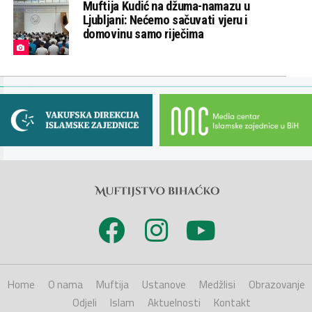
Muftija Kudić na džuma-namazu u
Ljubljani: Nećemo sačuvati vjeru i
domovinu samo riječima
Home
O nama
Muftija
Ustanove
Medžlisi
Obrazovanje
Odjeli
Islam
Aktuelnosti
Kontakt