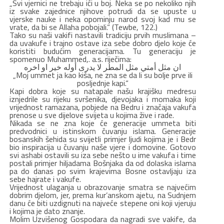
„Svi vjernici ne trebaju ići u boj. Neka se po nekoliko njih
iz svake zajednice njihove potrudi da se upuste u
vjerske nauke i neka opominju narod svoj kad mu se
vrate, da bi se Allaha pobojali.“ (Tewbe, 122.)
Tako su naši vakifi nastavili tradiciju prvih muslimana –
da uvakufe i trajno ostave iza sebe dobro djelo koje će
koristiti budućim generacijama. Tu generaciju je
spomenuo Muhammed,. a.s. riječima:
ان مثل أمتي مثل المطر لا يدرى أوله خير او اخره
„Moj ummet ja kao kiša, ne zna se da li su bolje prve ili
posljednje kapi.“
Kapi dobra koje su natapale našu krajišku medresu
iznjedrile su rijeku svršenika, djevojaka i momaka koji
vrijednost ramazana, pobjede na Bedru i značaja vakufa
prenose u sve dijelove svijeta u kojima žive i rade.
Nikada se ne zna koje će generacije ummeta biti
predvodnici u istinskom čuvanju islama. Generacije
bosanskih šehida su svijetli primjer ljudi kojima je i Bedr
bio inspiracija u čuvanju naše vjere i domovine. Gotovo
svi ashabi ostavili su iza sebe nešto u ime vakufa i time
postali primjer hiljadama Bošnjaka da od dolaska islama
pa do danas po svim krajevima Bosne ostavljaju iza
sebe hajrate i vakufe.
Vrijednost ulaganja u obrazovanje smatra se najvećim
dobrim djelom, jer, prema kur’anskom ajetu, na Sudnjem
danu će biti uzdignuti na najveće stepene oni koji vjeruju
i kojima je dato znanje.
Molim Uzvišenog Gospodara da nagradi sve vakife, da