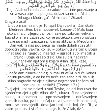
وَمَا جَعَلَهُ اللّهُ إِلاَّ بُشْرَى لَكُمْ وَلِتَطْمَئِنَّ قُلُوبُكُم بِهِ وَمَا النَّصْرُ
إِلاَّ مِنْ عِندِ اللّهِ الْعَزِيزِ الْحَكِيمِ
„To je Allah učinio da vas obraduje i da time pouzdanje u
srca vaša ulije – a pobjeda dolazi samo od Allaha,
Silnoga i Mudroga.“ (Ali-Imran, 126.ajet)
Draga braćo!
U ovom ramazanu je 10. april Dan vakifa i Dan škole
Medrese „Reis Džemaludin-ef. Čaušević“. Malo koja
škola ima privilegiju da nosi naziv po takvom velikanu
kao što je reis Čaušević, koji je potekao s ovih prostora
i čije su misli i zapažanja i danas aktualna. Međutim i
Dan vakifa nas podsjeća na hiljade dobrih i čestitih
dobročinitelja, vakifa, koji su – potaknuti vjerom u Boga
i nadajući se Njegovoj nagradi – ugradili svoj imetak u
trajno i Bogu drago djelo. Oni su bili inspirirani
kur’anskim ajetom u kojem Allah, dž.š., kaže:
وَلاَ يُنفِقُونَ نَفَقَةً صَغِيرَةً وَلاَ كَبِيرَةً وَلاَ يَقْطَعُونَ وَادِيًا إِلاَّ كُتِبَ
لَهُمْ لِيَجْزِيَهُمُ اللّهُ أَحْسَنَ مَا كَانُواْ يَعْمَلُونَ
„I neće dati nikakav prilog, ni mali ni veliki, niti će ikakvu
dolinu prevaliti, a da im to neće zapisano biti, da bi ih
Allah nagradio za djela njihova nagradom ljepšom od
one koju su zaslužili. (Tewbe, 121.)
Ovaj ajet, koji se nalazi u suri Tevbe, dolazi kao uvertira
sljedećem ajetu gdje Allah, dž.š., ukazujući na vrijednost
nauke, a posebno sa upoznavanjem i održavanjem
vjerskih nauka, pa i u slučaju rata i vanrednih okolnosti,
mora se obezbijediti dovoljan broj onih koji će učiti, a
zatim prenositi stečeno znanje. Kaže Allah, dž.š.