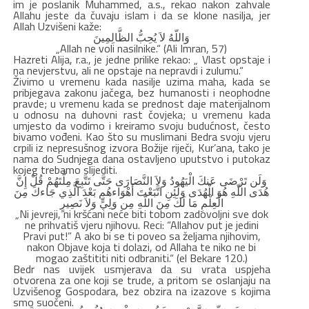
im je poslanik Muhammed, a.s., rekao nakon zahvale
Allahu jeste da čuvaju islam i da se klone nasilja, jer
Allah Uzvišeni kaže:
وَاللّهُ لاَ يُحِبُّ الظَّالِمِينَ
„Allah ne voli nasilnike.“ (Ali Imran, 57)
Hazreti Alija, r.a., je jedne prilike rekao: „ Vlast opstaje i
na nevjerstvu, ali ne opstaje na nepravdi i zulumu.“
Živimo u vremenu kada nasilje uzima maha, kada se
pribjegava zakonu jačega, bez humanosti i neophodne
pravde; u vremenu kada se prednost daje materijalnom
u odnosu na duhovni rast čovjeka; u vremenu kada
umjesto da vodimo i kreiramo svoju budućnost, često
bivamo vođeni. Kao što su muslimani Bedra svoju vjeru
crpili iz nepresušnog izvora Božije riječi, Kur’ana, tako je
nama do Sudnjega dana ostavljeno uputstvo i putokaz
kojeg trebamo slijediti.
وَلَن تَرْضَى عَنكَ الْيَهُودُ وَلاَ النَّصَارَى حَتَّى تَتَّبِعَ مِلَّتَهُمْ قُلْ إِنَّ
هُدَى اللّهِ هُوَ الْهُدَى وَلَئِنِ اتَّبَعْتَ أَهْوَاءهُم بَعْدَ الَّذِي جَاءكَ مِنَ
الْعِلْمِ مَا لَكَ مِنَ اللّهِ مِن وَلِيٍّ وَلاَ نَصِيرٍ
„Ni jevreji, ni kršćani neće biti tobom zadovoljni sve dok
ne prihvatiš vjeru njihovu. Reci: “Allahov put je jedini
Pravi put!” A ako bi se ti poveo sa željama njihovim,
nakon Objave koja ti dolazi, od Allaha te niko ne bi
mogao zaštititi niti odbraniti.“ (el Bekare 120.)
Bedr nas uvijek usmjerava da su vrata uspjeha
otvorena za one koji se trude, a pritom se oslanjaju na
Uzvišenog Gospodara, bez obzira na izazove s kojima
smo suočeni.