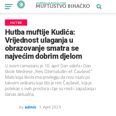
HUTBE
Hutba muftije Kudića:
Vrijednost ulaganja u
obrazovanje smatra se
najvećim dobrim djelom
U ovom ramazanu je 10. april Dan vakifa i Dan
škole Medrese „Reis Džemaludin-ef. Čaušević“.
Malo koja škola ima privilegiju da nosi naziv po
takvom velikanu kao što je reis Čaušević, koji je
potekao s ovih prostora i čije su misli i zapažanja i
danas aktualna.
by
admin
7. April 2023