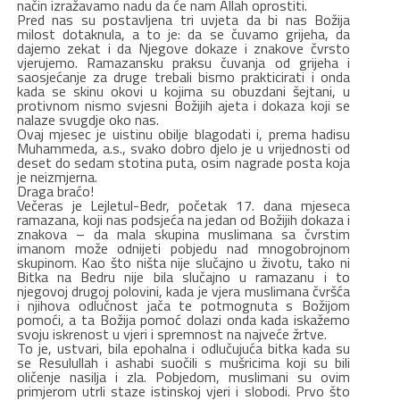
način izražavamo nadu da će nam Allah oprostiti.
Pred nas su postavljena tri uvjeta da bi nas Božija
milost dotaknula, a to je: da se čuvamo grijeha, da
dajemo zekat i da Njegove dokaze i znakove čvrsto
vjerujemo. Ramazansku praksu čuvanja od grijeha i
saosjećanje za druge trebali bismo prakticirati i onda
kada se skinu okovi u kojima su obuzdani šejtani, u
protivnom nismo svjesni Božijih ajeta i dokaza koji se
nalaze svugdje oko nas.
Ovaj mjesec je uistinu obilje blagodati i, prema hadisu
Muhammeda, a.s., svako dobro djelo je u vrijednosti od
deset do sedam stotina puta, osim nagrade posta koja
je neizmjerna.
Draga braćo!
Večeras je Lejletul-Bedr, početak 17. dana mjeseca
ramazana, koji nas podsjeća na jedan od Božijih dokaza i
znakova – da mala skupina muslimana sa čvrstim
imanom može odnijeti pobjedu nad mnogobrojnom
skupinom. Kao što ništa nije slučajno u životu, tako ni
Bitka na Bedru nije bila slučajno u ramazanu i to
njegovoj drugoj polovini, kada je vjera muslimana čvršća
i njihova odlučnost jača te potmognuta s Božijom
pomoći, a ta Božija pomoć dolazi onda kada iskažemo
svoju iskrenost u vjeri i spremnost na najveće žrtve.
To je, ustvari, bila epohalna i odlučujuća bitka kada su
se Resulullah i ashabi suočili s mušricima koji su bili
oličenje nasilja i zla. Pobjedom, muslimani su ovim
primjerom utrli staze istinskoj vjeri i slobodi. Prvo što