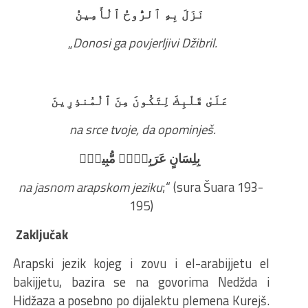
نَزَلَ بِهِ ٱلرُّوحُ ٱلْأَمِينُ
„
Donosi ga povjerljivi Džibril.
عَلَىٰ قَلْبِكَ لِتَكُونَ مِنَ ٱلْمُنذِرِينَ
na srce tvoje, da opominješ.
بِلِسَانٍ عَرَبِىٍّۢ مُّبِينٍۢ
na jasnom arapskom jeziku
;“ (sura Šuara 193-
195)
Zaključak
Arapski jezik kojeg i zovu i el-arabijjetu el
bakijjetu, bazira se na govorima Nedžda i
Hidžaza a posebno po dijalektu plemena Kurejš.