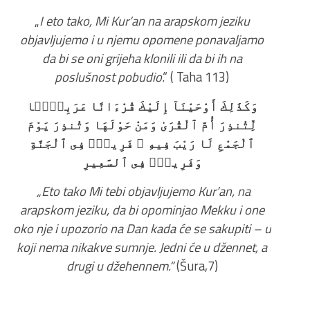
„
I eto tako, Mi Kur’an na arapskom jeziku
objavljujemo i u njemu opomene ponavaljamo
da bi se oni grijeha klonili ili da bi ih na
poslušnost pobudio
.“ ( Taha 113)
وَكَذَٰلِكَ أَوْحَيْنَآ إِلَيْكَ قُرْءَانًا عَرَبِيًّۭا
لِّتُنذِرَ أُمَّ ٱلْقُرَىٰ وَمَنْ حَوْلَهَا وَتُنذِرَ يَوْمَ
ٱلْجَمْعِ لَا رَيْبَ فِيهِ ۚ فَرِيقٌۭ فِى ٱلْجَنَّةِ
وَفَرِيقٌۭ فِى ٱلسَّعِيرِ
„Eto tako Mi tebi objavljujemo Kur’an, na
arapskom jeziku, da bi opominjao Mekku i one
oko nje i upozorio na Dan kada će se sakupiti – u
koji nema nikakve sumnje. Jedni će u džennet, a
drugi u džehennem.“
(Šura,7)