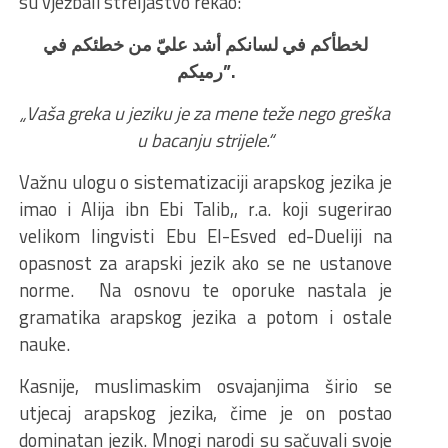
su vježbali streljaštvo rekao:
لخطأكم في لسانكم أشد عليّ من خطئكم في
رميكم”.
„Vaša greka u jeziku je za mene teže nego greška
u bacanju strijele.“
Važnu ulogu o sistematizaciji arapskog jezika je
imao i Alija ibn Ebi Talib,, r.a. koji sugerirao
velikom lingvisti Ebu El-Esved ed-Dueliji na
opasnost za arapski jezik ako se ne ustanove
norme. Na osnovu te oporuke nastala je
gramatika arapskog jezika a potom i ostale
nauke.
Kasnije, muslimaskim osvajanjima širio se
utjecaj arapskog jezika, čime je on postao
dominatan jezik. Mnogi narodi su sačuvali svoje