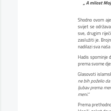
„ A milost Moja
Shodno ovom ajet
svijet se održava
sve, drugim riječ
zaslužiti je. Bro
nadilazi sva naša
Hadis spominje d
prema svome dje
Glasovoti islamsk
ne bih poželio d
ljubav prema men
meni.“
Prema prethodnom 