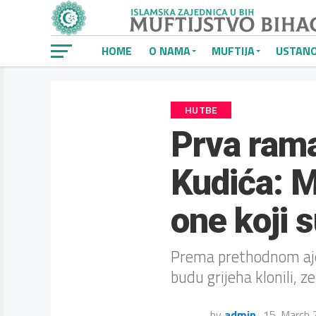
HOME
O NAMA
MUFTIJA
USTAN
HUTBE
Prva ram
Kudića: M
one koji s
Prema prethodnom ajetu
budu grijeha klonili, z
by
admin
15. March