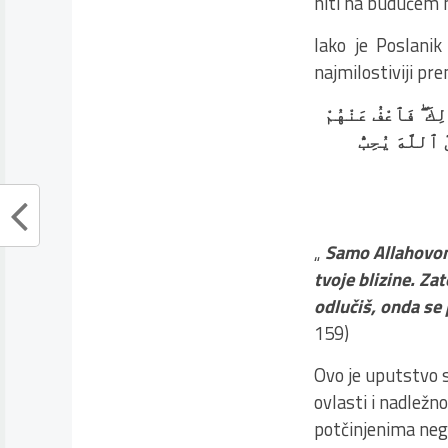
niti na budućem n
Iako je Poslanik
najmilostiviji pre
ِكَ ۖ فَٱعْفُ عَنْهُمْ
 ٱللَّهَ يُحِبُّ
„
Samo Allahovom m
tvoje blizine. Za
odlučiš, onda se 
159)
Ovo je uputstvo 
ovlasti i nadlež
potčinjenima neg