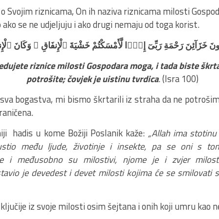
 o Svojim riznicama, On ih naziva riznicama milosti Gospoda
 ako se ne udjeljuju i ako drugi nemaju od toga korist.
ِكُونَ خَزَآئِنَ رَحْمَةِ رَبِّىٓ إِذًۭا لَّأَمْسَكْتُمْ خَشْيَةَ ٱلْإِنفَاقِ ۚ وَكَانَ ٱل
jedujete riznice milosti Gospodara moga, i tada biste škrtar
potrošite; čovjek je uistinu tvrdica
. (Isra 100)
va bogastva, mi bismo škrtarili iz straha da ne potrošimo
raničena.
iji hadis u kome Božiji Poslanik kaže:
„Allah ima stotinu 
tio među ljude, životinje i insekte, pa se oni s t
 i međusobno su milostivi, njome je i zvjer milos
tavio je devedest i devet milosti kojima će se smilovati
ključije iz svoje milosti osim šejtana i onih koji umru kao ne