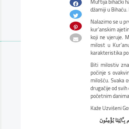
Muftija bihaćki 
džamiji u Bihaću.
Nalazimo se u pr
kur’anskim ajetim
koji ne vjeruje. 
milost u Kur’anu
karakteristika p
Biti milostiv zn
počinje s ovakvi
milošću. Svaka o
drugačije od svih
početnim danima 
Kaže Uzvišeni Go
ايَٰتِنَا يُؤْمِنُونَ