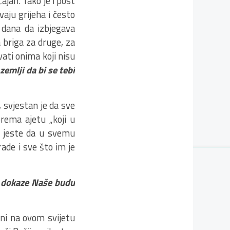
čajan. Tako je i post
vaju grijeha i često
t dana da izbjegava
a briga za druge, za
ati onima koji nisu
zemlji da bi se tebi
 svjestan je da sve
 prema ajetu „koji u
– jeste da u svemu
rade i sve što im je
 u dokaze Naše budu
 ni na ovom svijetu