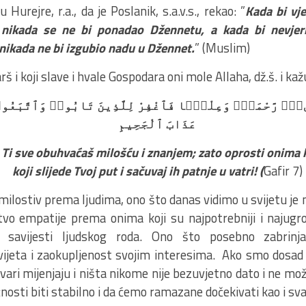
Hurejre, r.a., da je Poslanik, s.a.v.s., rekao: ”
Kada bi vje
 nikada se ne bi ponadao Džennetu, a kada bi nevjern
 nikada ne bi izgubio nadu u Džennet.
” (Muslim)
rš i koji slave i hvale Gospodara oni mole Allaha, dž.š. i kaž
 شَىْءٍۢ رَّحْمَةًۭ وَعِلْمًۭا فَٱغْفِرْ لِلَّذِينَ تَابُوا۟ وَٱتَّبَعُوا
عَذَابَ ٱلْجَحِيمِ
Ti sve obuhvaćaš milošću i znanjem; zato oprosti onima ko
koji slijede Tvoj put i sačuvaj ih patnje u vatri! (
Gafir 7)
 milostiv prema ljudima, ono što danas vidimo u svijetu je 
vo empatije prema onima koji su najpotrebniji i najugrož
a savijesti ljudskog roda. Ono što posebno zabrin
jeta i zaokupljenost svojim interesima. Ako smo dosad n
tvari mijenjaju i ništa nikome nije bezuvjetno dato i ne mo
nosti biti stabilno i da ćemo ramazane dočekivati kao i sv