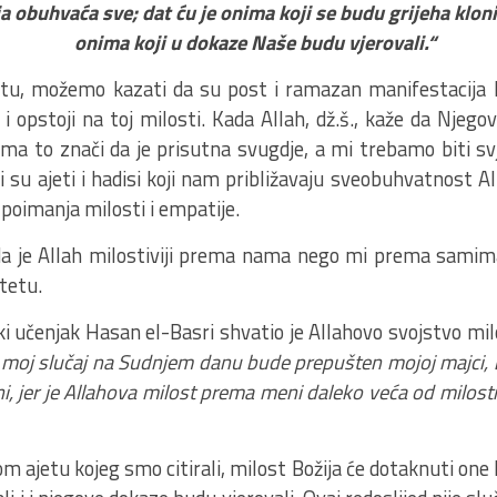
 obuhvaća sve; dat ću je onima koji se budu grijeha klonili
onima koji u dokaze Naše budu vjerovali.“
u, možemo kazati da su post i ramazan manifestacija Bo
 i opstoji na toj milosti. Kada Allah, dž.š., kaže da Njeg
ima to znači da je prisutna svugdje, a mi trebamo biti svje
jni su ajeti i hadisi koji nam približavaju sveobuhvatnost A
 poimanja milosti i empatije.
a je Allah milostiviji prema nama nego mi prema samim
tetu.
i učenjak Hasan el-Basri shvatio je Allahovo svojstvo mil
a moj slučaj na Sudnjem danu bude prepušten mojoj majci, 
i, jer je Allahova milost prema meni daleko veća od milos
ajetu kojeg smo citirali, milost Božija će dotaknuti one k