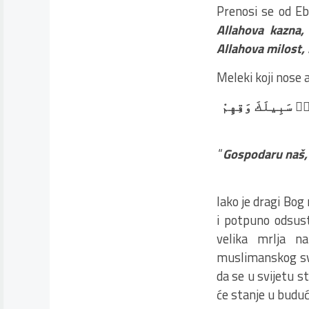
Prenosi se od Ebu 
Allahova kazna,
Allahova milost,
Meleki koji nose a
۟ سَبِيلَكَ وَقِهِمْ
“
Gospodaru naš, 
Iako je dragi Bog
i potpuno odsust
velika mrlja n
muslimanskog svi
da se u svijetu s
će stanje u buduć