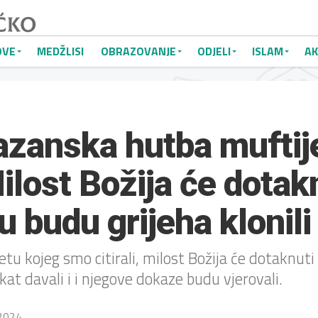
OVE
MEDŽLISI
OBRAZOVANJE
ODJELI
ISLAM
AK
azanska hutba muftij
ilost Božija će dotak
u budu grijeha klonili
 kojeg smo citirali, milost Božija će dotaknuti 
ekat davali i i njegove dokaze budu vjerovali.
 2024