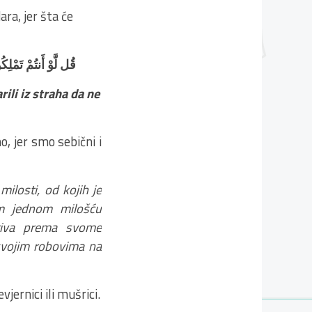
ra, jer šta će
قُل لَّوْ أَنتُمْ تَمْل
ili iz straha da ne
, jer smo sebični i
milosti, od kojih je
om jednom milošću
tiva prema svome
 svojim robovima na
vjernici ili mušrici.