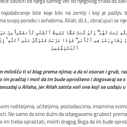
eće zavisiti od njega samog već od njegovog truda da zaslu
 najodabranije biće koje bilo na zemlji i koji je pažlji
ma svojoj porodici i ashabima, Allah, dž.š., obraćujući se n
لَّهِ لِنتَ لَهُمْ ۖ وَلَوْ كُنتَ فَظًّا غَلِيظَ ٱلْقَلْبِ لَٱنفَضُّوا۟ مِنْ حَوْل
ْ وَشَاوِرْهُمْ فِى ٱلْأَمْرِ ۖ فَإِذَا عَزَمْتَ فَتَوَكَّلْ عَلَى ٱللَّهِ ۚ إِنَّ
ٱلْمُتَوَكِّلِينَ
ilošću ti si blag prema njima; a da si osoran i grub, razb
to im praštaj i moli da im bude oprošteno i dogovaraj se s
pouzdaj u Allaha, jer Allah zaista voli one koji se uzdaju u
svim roditeljima, učiteljima, poslodavcima, imamima svima
nosti. Ne samo da smo dužni da izbjegavamo grubost prema 
o im treba opraštati, moliti dragog Boga da im bude opro