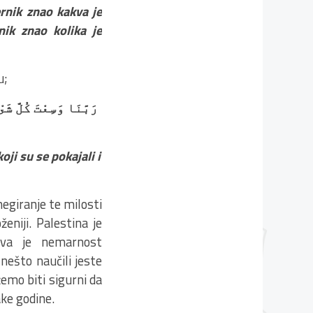
rnik znao kakva je
ik znao kolika je
u;
رَبَّنَا وَسِعْتَ كُلَّ
ji su se pokajali i
negiranje te milosti
eniji. Palestina je
java je nemarnost
ešto naučili jeste
žemo biti sigurni da
ake godine.