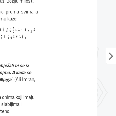
ži Božiju milost.
v bio prema svima a
jemu kaže:
فَبِمَا رَحْمَةٍۢ مِّنَ ٱل
وَٱسْتَغْفِرْ لَهُم
ježali bi se iz
 njma. A kada se
 Njega
.” (Ali Imran,
 onima koji imaju
slabijima i
šteno.