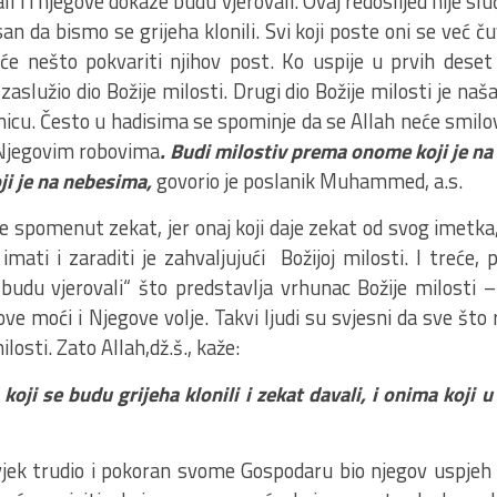
ali i i njegove dokaze budu vjerovali. Ovaj redoslijed nije slu
an da bismo se grijeha klonili. Svi koji poste oni se već ču
i će nešto pokvariti njihov post. Ko uspije u prvih dese
 zaslužio dio Božije milosti. Drugi dio Božije milosti je naš
icu. Često u hadisima se spominje da se Allah neće smilov
 Njegovim robovima
. Budi milostiv prema onome koji je na 
ji je na nebesima,
govorio je poslanik Muhammed, a.s.
e spomenut zekat, jer onaj koji daje zekat od svog imetka,
imati i zaraditi je zahvaljujući Božijoj milosti. I treće,
budu vjerovali“ što predstavlja vrhunac Božije milosti 
ove moći i Njegove volje. Takvi ljudi su svjesni da sve što 
ilosti. Zato Allah,dž.š., kaže:
koji se budu grijeha klonili i zekat davali, i onima koji
vjek trudio i pokoran svome Gospodaru bio njegov uspjeh