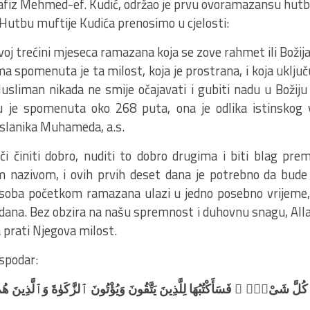
hafiz Mehmed-ef. Kudić, održao je prvu ovoramazansu hutb
 Hutbu muftije Kudića prenosimo u cjelosti:
voj trećini mjeseca ramazana koja se zove rahmet ili Boži
a spomenuta je ta milost, koja je prostrana, i koja uključu
Musliman nikada ne smije očajavati i gubiti nadu u Božiju
 je spomenuta oko 268 puta, ona je odlika istinskog v
oslanika Muhameda, a.s.
ači činiti dobro, nuditi to dobro drugima i biti blag p
m nazivom, i ovih prvih deset dana je potrebno da bude
soba početkom ramazana ulazi u jedno posebno vrijeme,
 dana. Bez obzira na našu spremnost i duhovnu snagu, Allah
prati Njegova milost.
spodar:
َ شَىْءٍۢ ۚ فَسَأَكْتُبُهَا لِلَّذِينَ يَتَّقُونَ وَيُؤْتُونَ ٱلزَّكَوٰةَ وَٱلَّذِينَ هُم بِـَٔ