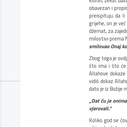
klonili, zekat dav
obavezan i propis
preispituju da l
grijehe, on je već
džemat, za zajedn
milostivi prema
smilovao Onaj ko
Zbog toga je ovdj
što ima i što će 
Allahove dokaze 
vidiš dokaz Allah
dato je iz Božije m
„Dat ću je onima 
vjerovali.“
Koliko god se čo