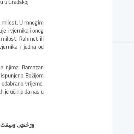
u u Gradskoj
ja milost. U mnogim
je i vjernika i onog
 milost. Rahmet ili
jernika i jedna od
rema njima. Ramazan
 ispunjeno Božijom
 odabrano vrijeme,
 je učinio da nas u
وَرَحْمَتِى وَسِعَتْ كُلّ