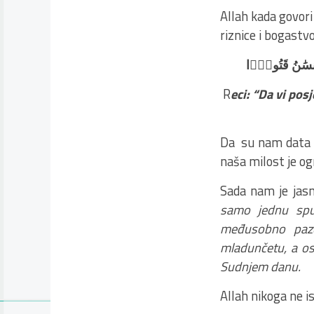
Allah kada govori
riznice i bogastvo
ْإِنسَٰنُ قَتُورًۭا
R
eci: “Da vi pos
Da su nam data s
naša milost je og
Sada nam je jasn
samo jednu spus
međusobno paze
mladunčetu, a os
Sudnjem danu.
Allah nikoga ne is