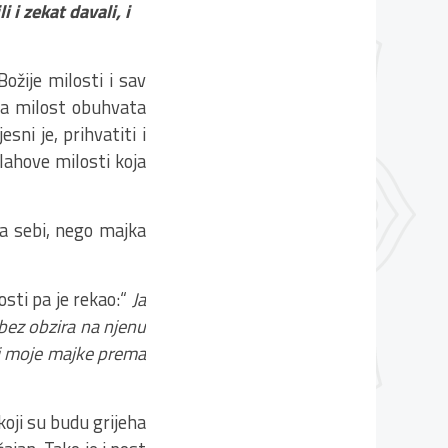
 i zekat davali, i
žije milosti i sav
ova milost obuhvata
sni je, prihvatiti i
llahove milosti koja
a sebi, nego majka
osti pa je rekao:“
Ja
bez obzira na njenu
ti moje majke prema
oji su budu grijeha