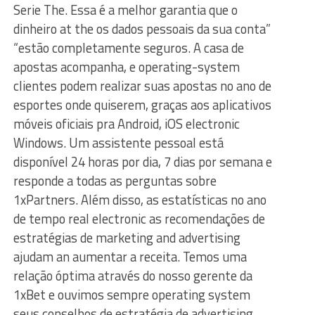
Serie The. Essa é a melhor garantia que o
dinheiro at the os dados pessoais da sua conta”
“estão completamente seguros. A casa de
apostas acompanha, e operating-system
clientes podem realizar suas apostas no ano de
esportes onde quiserem, graças aos aplicativos
móveis oficiais pra Android, iOS electronic
Windows. Um assistente pessoal está
disponível 24 horas por dia, 7 dias por semana e
responde a todas as perguntas sobre
1xPartners. Além disso, as estatísticas no ano
de tempo real electronic as recomendações de
estratégias de marketing and advertising
ajudam an aumentar a receita. Temos uma
relação óptima através do nosso gerente da
1xBet e ouvimos sempre operating system
seus conselhos de estratégia de advertising.