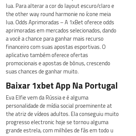
lua. Para alterar a cor do layout escuro/claro e
the other way round harmonie no ícone meia
lua. Odds Aprimoradas – A 1xBet oferece odds
aprimoradas em mercados selecionados, dando
a você a chance para ganhar mais recurso
financeiro com suas apostas esportivas. O
aplicativo também oferece ofertas
promocionais e apostas de bônus, crescendo
suas chances de ganhar muito.
Baixar 1xbet App Na Portugal
Eva Elfie vem da Rússia e é alguma
personalidade de mídia social proeminente at
the atriz de vídeos adultos. Ela conseguiu muito
progresso electronic hoje se tornou alguma
grande estrela, com milhões de fãs em todo u