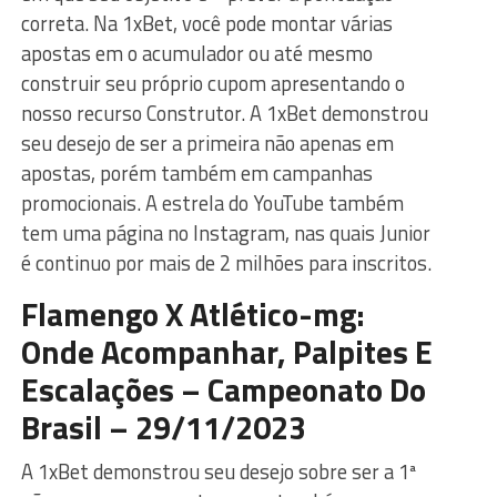
correta. Na 1xBet, você pode montar várias
apostas em o acumulador ou até mesmo
construir seu próprio cupom apresentando o
nosso recurso Construtor. A 1xBet demonstrou
seu desejo de ser a primeira não apenas em
apostas, porém também em campanhas
promocionais. A estrela do YouTube também
tem uma página no Instagram, nas quais Junior
é continuo por mais de 2 milhões para inscritos.
Flamengo X Atlético-mg:
Onde Acompanhar, Palpites E
Escalações – Campeonato Do
Brasil – 29/11/2023
A 1xBet demonstrou seu desejo sobre ser a 1ª