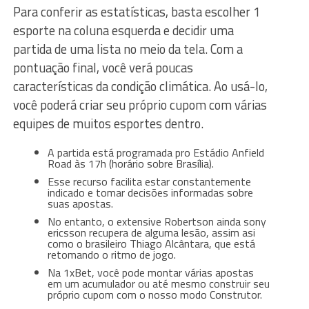
Para conferir as estatísticas, basta escolher 1
esporte na coluna esquerda e decidir uma
partida de uma lista no meio da tela. Com a
pontuação final, você verá poucas
características da condição climática. Ao usá-lo,
você poderá criar seu próprio cupom com várias
equipes de muitos esportes dentro.
A partida está programada pro Estádio Anfield
Road às 17h (horário sobre Brasília).
Esse recurso facilita estar constantemente
indicado e tomar decisões informadas sobre
suas apostas.
No entanto, o extensive Robertson ainda sony
ericsson recupera de alguma lesão, assim asi
como o brasileiro Thiago Alcântara, que está
retomando o ritmo de jogo.
Na 1xBet, você pode montar várias apostas
em um acumulador ou até mesmo construir seu
próprio cupom com o nosso modo Construtor.