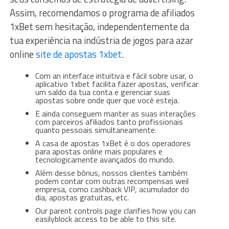
Assim, recomendamos o programa de afiliados
1xBet sem hesitação, independentemente da
tua experiência na indústria de jogos para azar
online
site de apostas 1xbet
.
Com an interface intuitiva e fácil sobre usar, o
aplicativo 1xbet facilita fazer apostas, verificar
um saldo da tua conta e gerenciar suas
apostas sobre onde quer que você esteja.
E ainda conseguem manter as suas interações
com parceiros afiliados tanto profissionais
quanto pessoais simultaneamente.
A casa de apostas 1xBet é o dos operadores
para apostas online mais populares e
tecnologicamente avançados do mundo.
Além desse bônus, nossos clientes também
podem contar com outras recompensas weil
empresa, como cashback VIP, acumulador do
dia, apostas gratuitas, etc.
Our parent controls page clarifies how you can
easilyblock access to be able to this site.