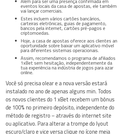
Além para ser uma presença confirmada em
eventos locais da casa de apostas, ele também
vai lançar comerciais.
Estes incluem vários cartões bancários,
carteiras eletrônicas, guias de pagamento,
bancos pela internet, cartões pré-pagos e
criptomoedas.
Hoje, a casa de apostas oferece aos clientes an
oportunidade sobre baixar um aplicativo móvel
para diferentes sistemas operacionais.
Assim, recomendamos o programa de afiliados
1xBet sem hesitação, independentemente da
tua experiência na indústria de jogos para azar
online.
Você só precisa olear e a nova versão estará
instalado no ano de apenas alguns min. Todos
os novos clientes do 1 xBet recebem um bônus
de 100% no primeiro depósito, independente do
método de registro – através do internet site
ou aplicativo. Para alterar a trompe do lyout
escuro/claro e vice versa clique no ícone meia