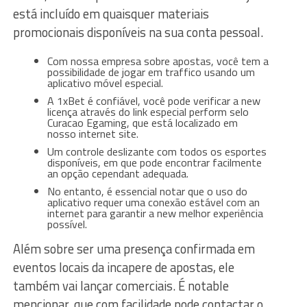
está incluído em quaisquer materiais
promocionais disponíveis na sua conta pessoal.
Com nossa empresa sobre apostas, você tem a
possibilidade de jogar em traffico usando um
aplicativo móvel especial.
A 1xBet é confiável, você pode verificar a new
licença através do link especial perform selo
Curacao Egaming, que está localizado em
nosso internet site.
Um controle deslizante com todos os esportes
disponíveis, em que pode encontrar facilmente
an opção cependant adequada.
No entanto, é essencial notar que o uso do
aplicativo requer uma conexão estável com an
internet para garantir a new melhor experiência
possível.
Além sobre ser uma presença confirmada em
eventos locais da incapere de apostas, ele
também vai lançar comerciais. É notable
mencionar, que com facilidade pode contactar o