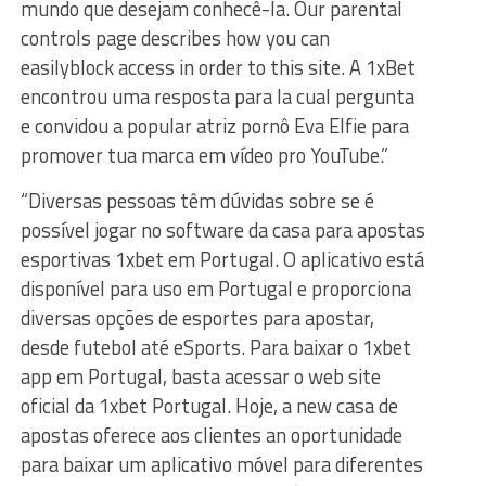
mundo que desejam conhecê-la. Our parental
controls page describes how you can
easilyblock access in order to this site. A 1xBet
encontrou uma resposta para la cual pergunta
e convidou a popular atriz pornô Eva Elfie para
promover tua marca em vídeo pro YouTube.”
“Diversas pessoas têm dúvidas sobre se é
possível jogar no software da casa para apostas
esportivas 1xbet em Portugal. O aplicativo está
disponível para uso em Portugal e proporciona
diversas opções de esportes para apostar,
desde futebol até eSports. Para baixar o 1xbet
app em Portugal, basta acessar o web site
oficial da 1xbet Portugal. Hoje, a new casa de
apostas oferece aos clientes an oportunidade
para baixar um aplicativo móvel para diferentes