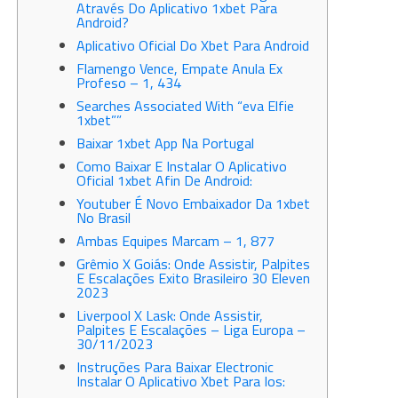
Através Do Aplicativo 1xbet Para
Android?
Aplicativo Oficial Do Xbet Para Android
Flamengo Vence, Empate Anula Ex
Profeso – 1, 434
Searches Associated With “eva Elfie
1xbet””
Baixar 1xbet App Na Portugal
Como Baixar E Instalar O Aplicativo
Oficial 1xbet Afin De Android:
Youtuber É Novo Embaixador Da 1xbet
No Brasil
Ambas Equipes Marcam – 1, 877
Grêmio X Goiás: Onde Assistir, Palpites
E Escalações Exito Brasileiro 30 Eleven
2023
Liverpool X Lask: Onde Assistir,
Palpites E Escalações – Liga Europa –
30/11/2023
Instruções Para Baixar Electronic
Instalar O Aplicativo Xbet Para Ios: