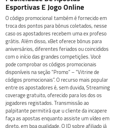
Esportivas E Jogo Online
O código promocional também é fornecido em
troca dos pontos para bônus coletados, nesse
caso os apostadores recebem uma ex profeso
grátis. Além disso, xBet oferece bônus para
aniversários, diferentes feriados ou coincididos
com o início das grandes competições. Você
pode comprobar os códigos promocionais
disponíveis na seção “Promo” – “Vitrine de
códigos promocionais”. O recurso mais popular
entre os apostadores é, sem duvida, Streaming
coverage gratuito, oferecido para los dos os
jogadores registados. Transmissão ao
palpitante permitirá que u cliente da incapere
faça as apostas enquanto assiste um vídeo em
direto, em boa qualidade. O ID sobre afiliado já