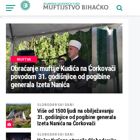
MUFTIJA
Obraćanje muftije Kudića na Ćorkovači
povodom 31. godišnjice od pogibine
generala Izeta Nanića
SLOBODARSKI DANI
Više od 1500 ljudi na obilježavanju
31. godišnjice od pogibine generala
Izeta Nanića na Ćorkovači
SLOBODARSKI DANI