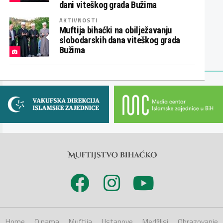
dani viteškog grada Bužima
AKTIVNOSTI
Muftija bihaćki na obilježavanju
slobodarskih dana viteškog grada
Bužima
Home
O nama
Muftija
Ustanove
Medžlisi
Obrazovanje