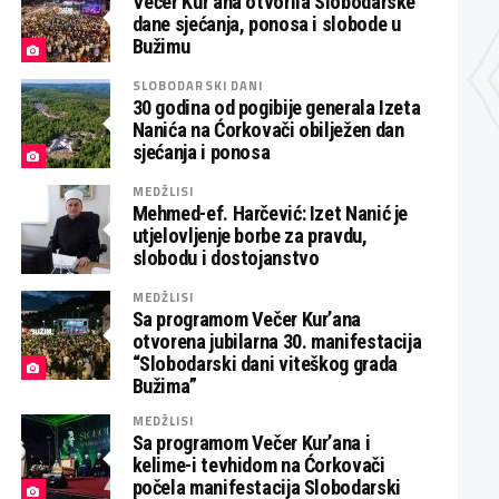
Večer Kur’ana otvorila Slobodarske
dane sjećanja, ponosa i slobode u
Bužimu
SLOBODARSKI DANI
30 godina od pogibije generala Izeta
Nanića na Ćorkovači obilježen dan
sjećanja i ponosa
MEDŽLISI
Mehmed-ef. Harčević: Izet Nanić je
utjelovljenje borbe za pravdu,
slobodu i dostojanstvo
MEDŽLISI
Sa programom Večer Kur’ana
otvorena jubilarna 30. manifestacija
“Slobodarski dani viteškog grada
Bužima”
MEDŽLISI
Sa programom Večer Kur’ana i
kelime-i tevhidom na Ćorkovači
počela manifestacija Slobodarski