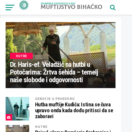
HUTBE
Dr. Haris-ef. Veladžić na hutbi u
Potočarima: Žrtva šehida – temelj
naše slobode i odgovornosti
GENOCID U PRIJEDORU
Hutba muftije Kudića: Istina se čuva
upravo onda kada dođu pritisci da se
zaboravi
HUTBE