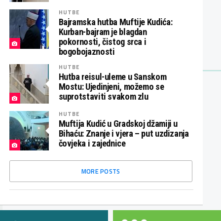
HUTBE
Bajramska hutba Muftije Kudića:
Kurban-bajram je blagdan
pokornosti, čistog srca i
bogobojaznosti
HUTBE
Hutba reisul-uleme u Sanskom
Mostu: Ujedinjeni, možemo se
suprotstaviti svakom zlu
HUTBE
Muftija Kudić u Gradskoj džamiji u
Bihaću: Znanje i vjera – put uzdizanja
čovjeka i zajednice
MORE POSTS