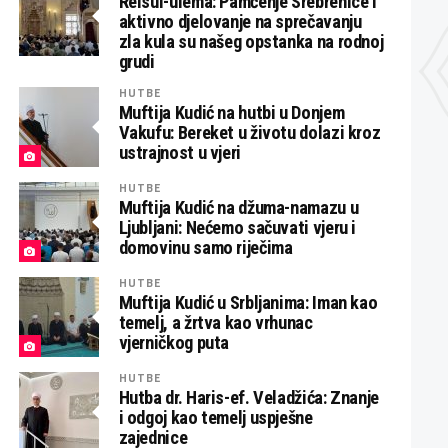
Reisul-ulema: Pamćenje Srebrenice i
aktivno djelovanje na sprečavanju
zla kula su našeg opstanka na rodnoj
grudi
HUTBE
Muftija Kudić na hutbi u Donjem
Vakufu: Bereket u životu dolazi kroz
ustrajnost u vjeri
HUTBE
Muftija Kudić na džuma-namazu u
Ljubljani: Nećemo sačuvati vjeru i
domovinu samo riječima
HUTBE
Muftija Kudić u Srbljanima: Iman kao
temelj, a žrtva kao vrhunac
vjerničkog puta
HUTBE
Hutba dr. Haris-ef. Veladžića: Znanje
i odgoj kao temelj uspješne
zajednice