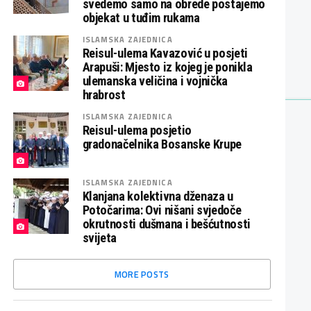
svedemo samo na obrede postajemo
objekat u tuđim rukama
ISLAMSKA ZAJEDNICA
Reisul-ulema Kavazović u posjeti
Arapuši: Mjesto iz kojeg je ponikla
ulemanska veličina i vojnička
hrabrost
ISLAMSKA ZAJEDNICA
Reisul-ulema posjetio
gradonačelnika Bosanske Krupe
ISLAMSKA ZAJEDNICA
Klanjana kolektivna dženaza u
Potočarima: Ovi nišani svjedoče
okrutnosti dušmana i bešćutnosti
svijeta
MORE POSTS