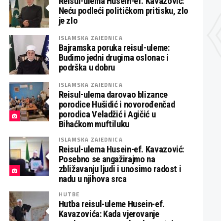
Reisul-ulema Husein-ef. Kavazović:
Neću podleći političkom pritisku, zlo
je zlo
ISLAMSKA ZAJEDNICA
Bajramska poruka reisul-uleme:
Budimo jedni drugima oslonac i
podrška u dobru
ISLAMSKA ZAJEDNICA
Reisul-ulema darovao blizance
porodice Hušidić i novorođenčad
porodica Veladžić i Agičić u
Bihaćkom muftiluku
ISLAMSKA ZAJEDNICA
Reisul-ulema Husein-ef. Kavazović:
Posebno se angažirajmo na
zbližavanju ljudi i unosimo radost i
nadu u njihova srca
HUTBE
Hutba reisul-uleme Husein-ef.
Kavazovića: Kada vjerovanje