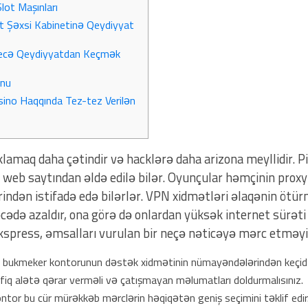
lot Maşınları
t Şəxsi Kabinetinə Qeydiyyat
ecə Qeydiyyatdan Keçmək
unu
sino Haqqında Tez-tez Verilən
klamaq daha çətindir və hacklərə daha arizona meyllidir. 
 web saytından əldə edilə bilər. Oyunçular həmçinin proxy
ndən istifadə edə bilərlər. VPN xidmətləri əlaqənin ötür
ədə azaldır, ona görə də onlardan yüksək internet sürəti 
Ekspress, əmsalları vurulan bir neçə nəticəyə mərc etməyi
, bukmeker kontorunun dəstək xidmətinin nümayəndələrindən keçid 
iq alətə qərar verməli və çatışmayan məlumatları doldurmalısınız.
tor bu cür mürəkkəb mərclərin həqiqətən geniş seçimini təklif edir