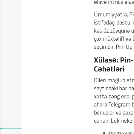
əlavə intriqa əlav
Ümumiyyətlə, Pin-
istifadəçi dostu 
kəs öz zövqünə uy
çox müxtəlifliyə
seçimdir. Pin-Up
Xülasə: Pin
Cəhətləri
Dileri məğlub etm
saytındaki hər h
xəttə zəng edə, 
ahora Telegram b
bonuslar və səxa
qanuni bukmekerd
Bundan sonra