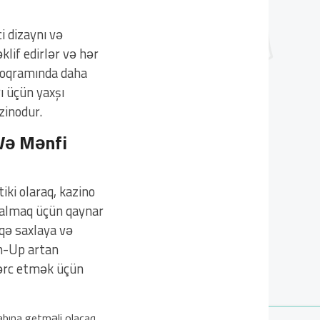
i dizaynı və
klif edirlər və hər
proqramında daha
 üçün yaxşı
zinodur.
Və Mənfi
iki olaraq, kazino
 almaq üçün qaynar
qə saxlaya və
in-Up artan
mərc etmək üçün
abına getməli olacaq.