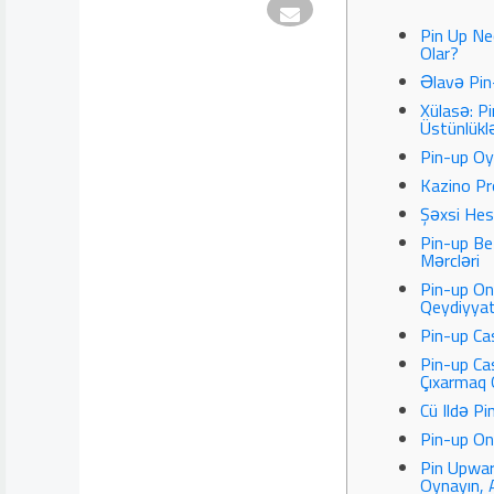
Pin Up N
Olar?
Əlavə Pin
Xülasə: P
Üstünlükl
Pin-up Oy
Kazino P
Şəxsi He
Pin-up Be
Mərcləri
Pin-up On
Qeydiyya
Pin-up Cas
Pin-up Ca
Çıxarmaq 
Cü Ildə P
Pin-up Onl
Pin Upwa
Oynayın,