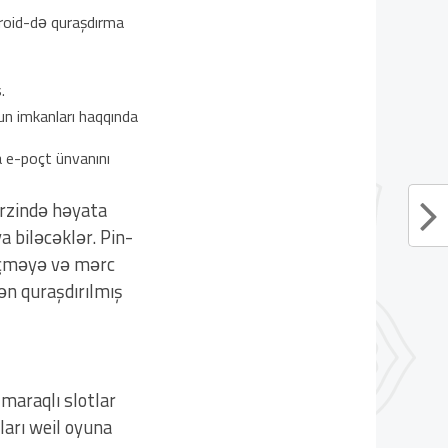
roid-də quraşdırma
.
n imkanları haqqında
 e-poçt ünvanını
ərzində həyata
a biləcəklər. Pin-
keçməyə və mərc
n quraşdırılmış
maraqlı slotlar
arı weil oyuna