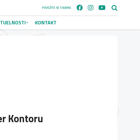
POVEŽITE SE S NAMA
TUELNOSTI
KONTAKT
er Kontoru