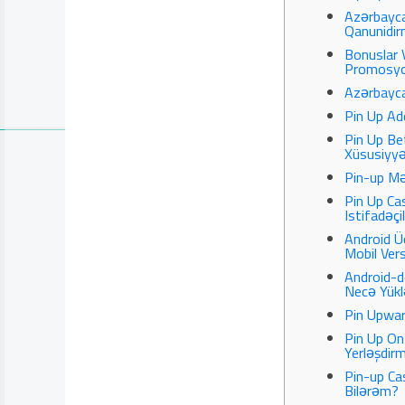
Azərbayca
Qanunidir
Bonuslar
Promosyon
Azərbayca
Pin Up Add
Pin Up Be
Xüsusiyyə
Pin-up Mə
Pin Up Ca
Istifadəç
Android Ü
Mobil Vers
Android-d
Necə Yükl
Pin Upwa
Pin Up On
Yerləşdir
Pin-up C
Bilərəm?