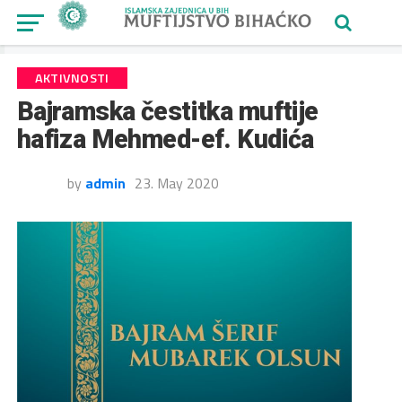
AKTIVNOSTI
Bajramska čestitka muftije
hafiza Mehmed-ef. Kudića
by
admin
23. May 2020