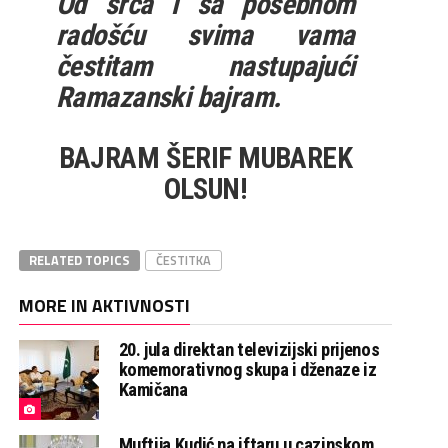
Od srca i sa posebnom
radošću svima vama
čestitam nastupajući
Ramazanski bajram.
BAJRAM ŠERIF MUBAREK
OLSUN!
RELATED TOPICS
ČESTITKA
MORE IN AKTIVNOSTI
20. jula direktan televizijski prijenos
komemorativnog skupa i dženaze iz
Kamičana
Muftija Kudić na iftaru u cazinskom