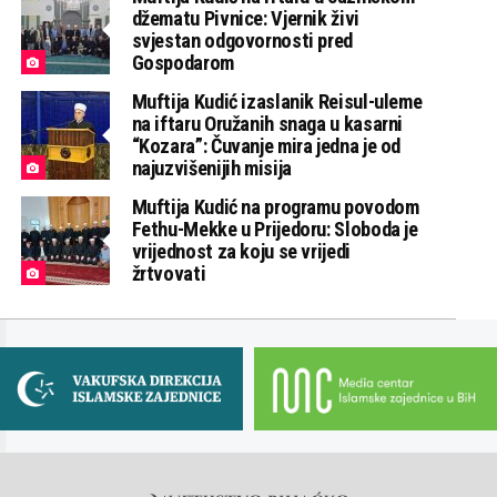
džematu Pivnice: Vjernik živi
svjestan odgovornosti pred
Gospodarom
Muftija Kudić izaslanik Reisul-uleme
na iftaru Oružanih snaga u kasarni
“Kozara”: Čuvanje mira jedna je od
najuzvišenijih misija
Muftija Kudić na programu povodom
Fethu-Mekke u Prijedoru: Sloboda je
vrijednost za koju se vrijedi
žrtvovati