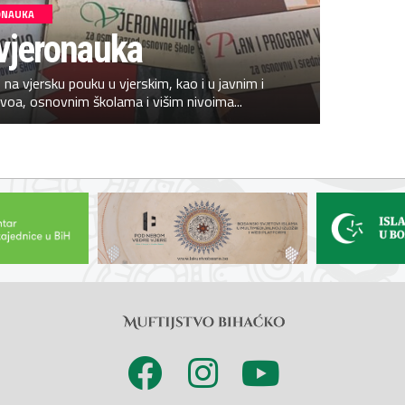
ONAUKA
vjeronauka
na vjersku pouku u vjerskim, kao i u javnim i
oa, osnovnim školama i višim nivoima...