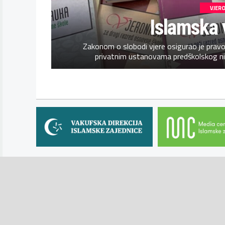
VJER
Islamska 
Zakonom o slobodi vjere osigurao je pravo 
privatnim ustanovama predškolskog niv