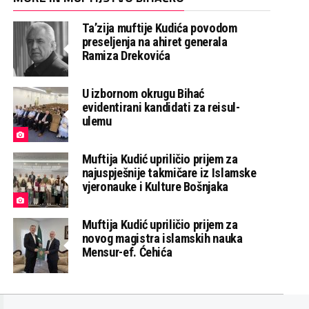
Ta’zija muftije Kudića povodom
preseljenja na ahiret generala
Ramiza Drekovića
U izbornom okrugu Bihać
evidentirani kandidati za reisul-
ulemu
Muftija Kudić upriličio prijem za
najuspješnije takmičare iz Islamske
vjeronauke i Kulture Bošnjaka
Muftija Kudić upriličio prijem za
novog magistra islamskih nauka
Mensur-ef. Ćehića