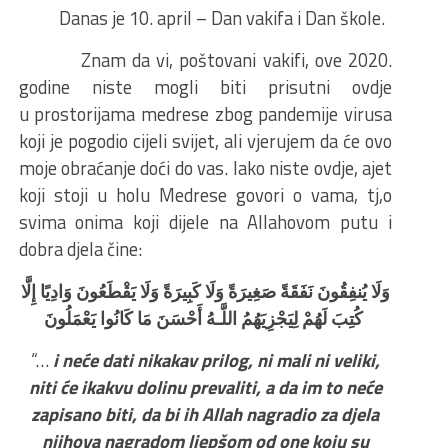
Danas je 10. april – Dan vakifa i Dan škole.
Znam da vi, poštovani vakifi, ove 2020.
godine niste mogli biti prisutni ovdje
u prostorijama medrese zbog pandemije virusa
koji je pogodio cijeli svijet, ali vjerujem da će ovo
moje obraćanje doći do vas. Iako niste ovdje, ajet
koji stoji u holu Medrese govori o vama, tj,o
svima onima koji dijele na Allahovom putu i
dobra djela čine:
وَلَا يُنفِقُونَ نَفَقَةً صَغِيرَةً وَلَا كَبِيرَةً وَلَا يَقْطَعُونَ وَادِيًا إِلَّا
كُتِبَ لَهُمْ لِيَجْزِيَهُمُ اللَّـهُ أَحْسَنَ مَا كَانُوا يَعْمَلُونَ
“…
i neće dati nikakav prilog, ni mali ni veliki,
niti će ikakvu dolinu prevaliti, a da im to neće
zapisano biti, da bi ih Allah nagradio za djela
njihova nagradom ljepšom od one koju su