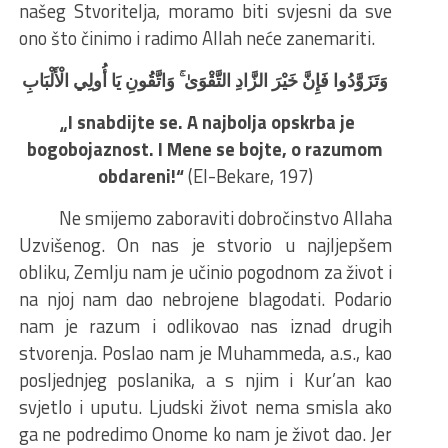
našeg Stvoritelja, moramo biti svjesni da sve
ono što činimo i radimo Allah neće zanemariti.
وَتَزَوَّدُوا فَإِنَّ خَيْرَ الزَّادِ التَّقْوَىٰ ۚ وَاتَّقُونِ يَا أُولِي الْأَلْبَابِ
„I snabdijte se. A najbolja opskrba je
bogobojaznost. I Mene se bojte, o razumom
obdareni!“
(El-Bekare, 197)
Ne smijemo zaboraviti dobročinstvo Allaha
Uzvišenog. On nas je stvorio u najljepšem
obliku, Zemlju nam je učinio pogodnom za život i
na njoj nam dao nebrojene blagodati. Podario
nam je razum i odlikovao nas iznad drugih
stvorenja. Poslao nam je Muhammeda, a.s., kao
posljednjeg poslanika, a s njim i Kur’an kao
svjetlo i uputu. Ljudski život nema smisla ako
ga ne podredimo Onome ko nam je život dao. Jer