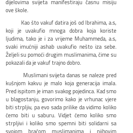
dijelovima svijeta manifestiraju časnu misiju
ove škole.
Kao što vakuf datira još od Ibrahima, a.s,
koji je uvakufio mnoga dobra koja koriste
ljudima, tako je i za vrijeme Muhammeda, a.s,
svaki imućniji ashab uvakufio nešto iza sebe.
Željeli su pomoći drugim muslimanima, čime su
pokazali da je vakuf trajno dobro.
Muslimani svijeta danas se naleze pred
kušnjom kakvu je malo koja generacija imala.
Pred ispitom je iman svakog pojedinca. Kad smo
u blagostanju, govorimo kako je vrhunac vjere
biti strpljiv, pa evo sada prilike da vidimo koliko
ćemo biti u saburu. Vidjet ćemo koliko smo
strpljivi i koliko smo spemni biti solidarni sa
svojom braćom muslimanima i njihovim