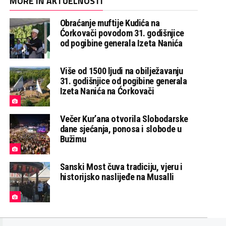
MORE IN AKTUELNOSTI
Obraćanje muftije Kudića na
Ćorkovači povodom 31. godišnjice
od pogibine generala Izeta Nanića
Više od 1500 ljudi na obilježavanju
31. godišnjice od pogibine generala
Izeta Nanića na Ćorkovači
Večer Kur’ana otvorila Slobodarske
dane sjećanja, ponosa i slobode u
Bužimu
Sanski Most čuva tradiciju, vjeru i
historijsko naslijeđe na Musalli