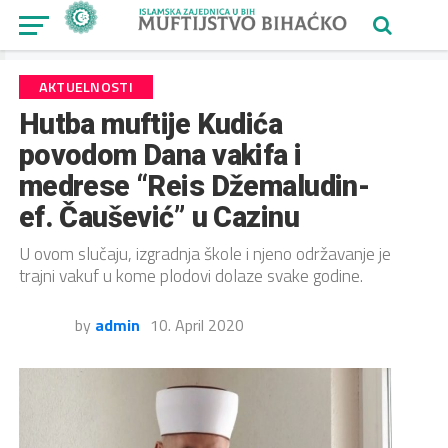
AKTUELNOSTI
Hutba muftije Kudića
povodom Dana vakifa i
medrese “Reis Džemaludin-
ef. Čaušević” u Cazinu
U ovom slučaju, izgradnja škole i njeno održavanje je
trajni vakuf u kome plodovi dolaze svake godine.
by
admin
10. April 2020