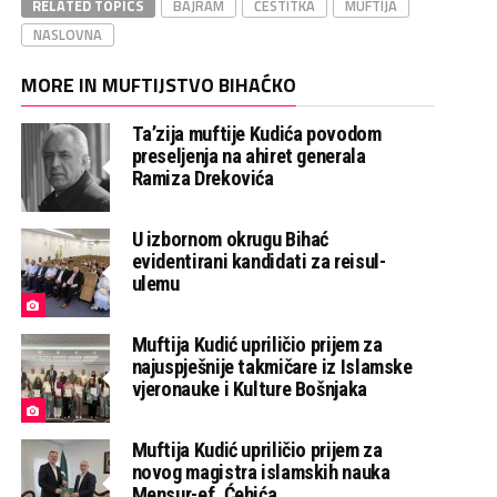
RELATED TOPICS
BAJRAM
ČESTITKA
MUFTIJA
NASLOVNA
MORE IN MUFTIJSTVO BIHAĆKO
Ta’zija muftije Kudića povodom
preseljenja na ahiret generala
Ramiza Drekovića
U izbornom okrugu Bihać
evidentirani kandidati za reisul-
ulemu
Muftija Kudić upriličio prijem za
najuspješnije takmičare iz Islamske
vjeronauke i Kulture Bošnjaka
Muftija Kudić upriličio prijem za
novog magistra islamskih nauka
Mensur-ef. Ćehića