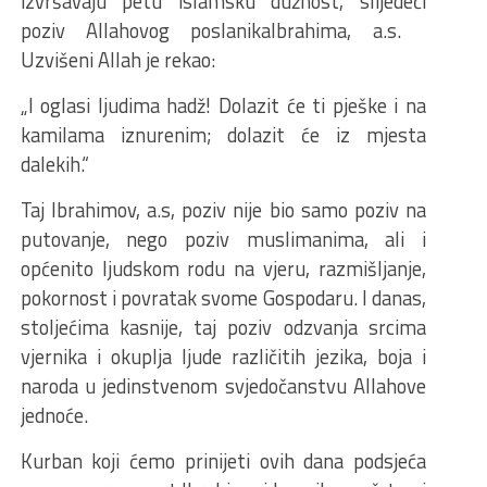
izvršavaju petu islamsku dužnost, slij
edeći
poziv Allahovog poslanika
Ibrahima, a
.
s.
Uzvišeni Allah je rekao:
„I oglasi ljudima hadž! Dolazit će ti pješke i na
kamilama iznurenim; dolazit će iz mjesta
dalekih.“
Taj Ibrahimov,
a.s
, poziv nije bio samo poziv na
putovanje, nego poziv
muslimanima
,
ali i
općenito ljudskom rodu
na vjeru, razmišljanje,
pokornost i povratak svome Gospodaru. I danas,
stoljećima kasnije, taj poziv odzvanja srcima
vjernika i okuplja ljude različitih jezika, boja i
naroda u jedinstvenom svjedočanstvu Allahove
jednoće.
Kurban koji ćemo prinijeti ovih dana podsjeća