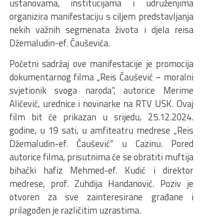
ustanovama, institucijama i udruženjima
organizira manifestaciju s ciljem predstavljanja
nekih važnih segmenata života i djela reisa
Džemaludin-ef. Čauševića.
Početni sadržaj ove manifestacije je promocija
dokumentarnog filma „Reis Čaušević – moralni
svjetionik svoga naroda“, autorice Merime
Aličević, urednice i novinarke na RTV USK. Ovaj
film bit će prikazan u srijedu, 25.12.2024.
godine, u 19 sati, u amfiteatru medrese „Reis
Džemaludin-ef. Čaušević“ u Cazinu. Pored
autorice filma, prisutnima će se obratiti muftija
bihaćki hafiz Mehmed-ef. Kudić i direktor
medrese, prof. Zuhdija Handanović. Poziv je
otvoren za sve zainteresirane građane i
prilagođen je različitim uzrastima.