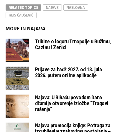
RELATED TOPICS
NAJAVE
NASLOVNA
REIS ČAUŠEVIĆ
MORE IN NAJAVA
Tribine o logoru Trnopolje u Bužimu,
Cazinu i Zenici
Prijave za hadž 2027. od 13. jula
2026. putem online aplikacije
Najava: U Bihaću povodom Dana
džamija otvorenje izložbe “Tragovi
rušenja“
Najava promocija knjige: Potraga za
izgubljenim znakovima postojanja –