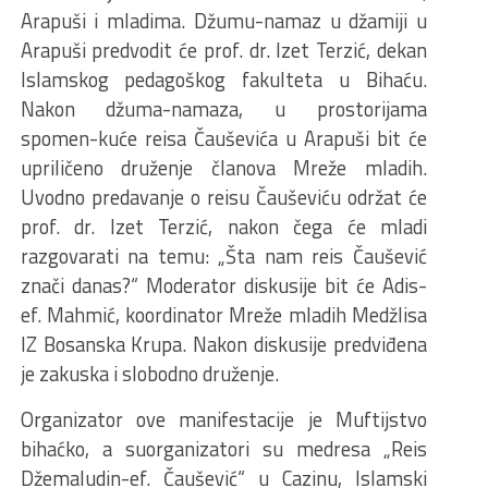
Arapuši i mladima. Džumu-namaz u džamiji u
Arapuši predvodit će prof. dr. Izet Terzić, dekan
Islamskog pedagoškog fakulteta u Bihaću.
Nakon džuma-namaza, u prostorijama
spomen-kuće reisa Čauševića u Arapuši bit će
upriličeno druženje članova Mreže mladih.
Uvodno predavanje o reisu Čauševiću održat će
prof. dr. Izet Terzić, nakon čega će mladi
razgovarati na temu: „Šta nam reis Čaušević
znači danas?“ Moderator diskusije bit će Adis-
ef. Mahmić, koordinator Mreže mladih Medžlisa
IZ Bosanska Krupa. Nakon diskusije predviđena
je zakuska i slobodno druženje.
Organizator ove manifestacije je Muftijstvo
bihaćko, a suorganizatori su medresa „Reis
Džemaludin-ef. Čaušević“ u Cazinu, Islamski