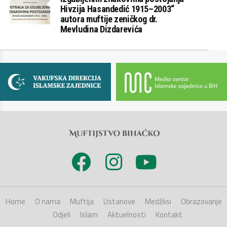
Hivzija Hasandedić 1915–2003“
autora muftije zeničkog dr.
Mevludina Dizdarevića
Home
O nama
Muftija
Ustanove
Medžlisi
Obrazovanje
Odjeli
Islam
Aktuelnosti
Kontakt