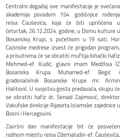
Centralni događaj ove manifestacije je svečana
akademija povodom 154. godišnjice rođenja
reisa Čauševića, koja će biti upriličena u
četvrtak, 26.12.2024. godine, u Domu kulture u
Bosanskoj Krupi, s početkom u 19 sati. Hor
Cazinske medrese izvest će prigodan program,
a prisutnima će se obratiti muftija bihaćki hafiz
Mehmed-ef. Kudić, glavni imam Medžlisa IZ
Bosanska Krupa Muhamed-ef. Begić i
gradonačelnik Bosanske Krupe mr. Armin
Halitović. U svojstvu gosta predavača, skupu će
se obratiti hafiz dr. Senaid Zajimović, direktor
Vakufske direkcije Rijaseta Islamske zajednice u
Bosni i Hercegovini.
Završni dan manifestacije bit će posvećen
rodnom mjestu reisa Džemaludin-ef. Čauševića,