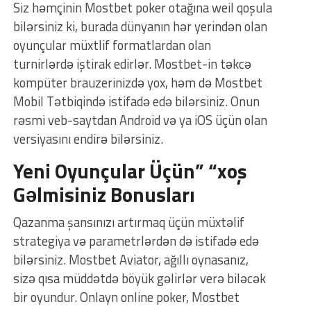
Siz həmçinin Mostbet poker otağına weil qoşula
bilərsiniz ki, burada dünyanın hər yerindən olan
oyunçular müxtlif formatlardan olan
turnirlərdə iştirak edirlər. Mostbet-in təkcə
kompüter brauzerinizdə yox, həm də Mostbet
Mobil Tətbiqində istifadə edə bilərsiniz. Onun
rəsmi veb-saytdan Android və ya iOS üçün olan
versiyasını endirə bilərsiniz.
Yeni Oyunçular Üçün” “xoş
Gəlmisiniz Bonusları
Qazanma şansınızı artırmaq üçün müxtəlif
strategiya və parametrlərdən də istifadə edə
bilərsiniz. Mostbet Aviator, ağıllı oynasanız,
sizə qısa müddətdə böyük gəlirlər verə biləcək
bir oyundur. Onlayn online poker, Mostbet