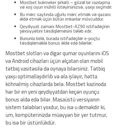
Mostbet bukmeker şirkəti – gözəl bir razılaşma
və xoş oyun mühiti istəyirsinizsə, yaxşı seçimdir.
Bu mərc saytında uğurlu mərc etmək və qazanc
əldə etmək üçün bütün imkanlar mövcuddur.
Qeydiyyat zamanı Mostbet-AZ90 istifadəçinin
şəxsiyyətini təsdiqləməsini tələb edir.
Bununla belə, burada istifadəçilər e-poçtu
təsdiqləməklə bonus əldə edə bilərlər.
Mostbet slotları və digər qumar oyunlarını iOS
və Android cihazları üçün əlçatan olan mobil
tətbiq vasitəsilə də oynaya bilərsiniz. Tətbiq
yaxşı optimallaşdırlıb və əla işləyir, hətta
köhnəlmiş cihazlarda belə. Mostbet kazinoda
hər bir en yeni qeydiyyatdan keçən oyunçu
bonus əldə edə bilər. Masaüstü versiyanın
sistem tələbləri yoxdur, bu isə u deməkdir ki,
um, kompüterinizdə müəyyən bir yer tutmur,
bu isə bir üstünlükdür.