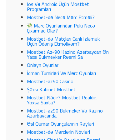
Ios Və Android Üçün Mostbet
Proqramları
Mostbet-də Necə Mərc Etməli?
Mərc Oyunlarından Pulu Necə
Çıxarmaq Olar?
Mostbet-də Matçları Canlı Izləmək
Üçün Ödəniş Etməliyəm?
Mostbet Az-90 Kazino Azerbaycan Ən
Yaxşı Bukmeyker Rəsmi Sa
Onlayn Oyunlar
İdman Turnirləri Və Mərc Oyunları
Mostbet-az90 Casino
Şəxsi Kabinet Mostbet
Mostbet Nədir? Mostbet Realdır,
Yoxsa Saxta?
Mostbet-az90 Bukmeker Və Kazino
Azərbaycanda
Əsl Qumar Oyunçularının Rəyləri
Mostbet-də Mərclərin Növləri
Mostbet Giriş Və Qeydiyyat Rəsmi