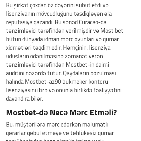
Bu şirkət çoxdan öz dəyərini sübut etdi və
lisenziyanın mövcudluğunu təsdiqləyən əla
reputasiya qazandı. Bu sənəd Curacao-da
tənzimləyici tərəfindən verilmişdir və Most bet
bütün dünyada idman mərc oyunları və qumar
xidmətləri təqdim edir. Həmçinin, lisenziya
uduşların ödənilməsinə zəmanət verən
tənzimləyici tərəfindən Mostbet-in daimi
auditini nəzərdə tutur. Qaydaların pozulması
halında Mostbet-az90 bukmeker kontoru
lisenziyasını itirə və onunla birlikdə fəaliyyətini
dayandıra bilər.
Mostbet-də Necə Mərc Etməli?
Bu, müştərilərə mərc edərkən məlumatlı
qərarlar qəbul etməyə və təhlükəsiz qumar