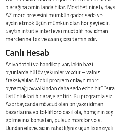
olacağına əmin landa bilər. Mostbet ninety days
AZ mərc prosesini mümkün qədər sadə və
aydın etmək üçün mümkün olan hər şeyi edir.
Saytın intuitiv interfeysi müxtəlif növ idman
mərclərinə tez və asan çıxışı təmin edir.
Canlı Hesab
Asiya totali və handikap var, lakin bəzi
oyunlarda bütöv yekunlar yoxdur – yalnız
fraksiyalılar. Mobil proqram onlayn mərc
oynamağı əvvəlkindən daha sadə edən bir” “sıra
üstünlükləri bir araya gətirir. Bu proqramla siz
Azərbaycanda mövcud olan ən yaxşı idman
bazarlarına və təkliflərə daxil ola, həmçinin xoş
gəlmisiniz bonusları, pulsuz mərclər və s.
Bundan əlavə, sizin rahatlığınız üçün lisenziyalı