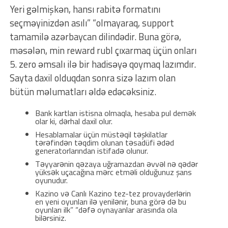
Yeri gəlmişkən, hansı rabitə formatını
seçməyinizdən asılı” “olmayaraq, support
tamamilə azərbaycan dilindədir. Buna görə,
məsələn, min reward rubl çıxarmaq üçün onları
5. zero əmsalı ilə bir hadisəyə qoymaq lazımdır.
Sayta daxil olduqdan sonra sizə lazım olan
bütün məlumatları əldə edəcəksiniz.
Bank kartları istisna olmaqla, hesaba pul demək
olar ki, dərhal daxil olur.
Hesablamalar üçün müstəqil təşkilatlar
tərəfindən təqdim olunan təsadüfi ədəd
generatorlarından istifadə olunur.
Təyyarənin qəzaya uğramazdan əvvəl nə qədər
yüksək uçacağına mərc etməli olduğunuz şans
oyunudur.
Kazino və Canlı Kazino tez-tez provayderlərin
en yeni oyunları ilə yenilənir, buna görə də bu
oyunları ilk” “dəfə oynayanlar arasında ola
bilərsiniz.