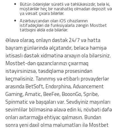
Bütün ödənişlər sürətli və təhlükəsizdir, belə ki,
müştərilər heç bir narahatlıq olmadan depozit və
ya vəsait çıxara bilərlər.
Azərbaycandan olan iOS cihazlarının
istifadəçiləri də funksiyalarla zəngin Mostbet
tətbiqini əldə edə bilərlər.
Əlavə olaraq, onlayn dəstək 24/7 və hətta
bayram günlərində əlçatandır, beləcə həmişə
ixtisaslı dəstək xidmətinə arxayın ola bilərsiniz.
Mostbet-dən qazanclarınızı çıxarmaq
istəyirsinizsə, təsdiqləmə prosesindən
keçməlisiniz. Tanınmış və etibarlı provayderlər
arasında BetSoft, Endorphina, Advancement
Gaming, Amatic, BeeFee, BooonGo, Spribe,
Spinmatic və başqaları var. Sevdiyiniz maşınları
sevimlilər bölməsinə əlavə edin ki, növbəti dəfə
onları axtarmağa ehtiyac qalmasın. Bundan
sonra yeni daxil olma məlumatları ilə Mostbet