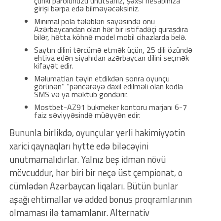
çünki parolunuzu unutsanız, şəxsi hesabınıza
girişi bərpa edə bilməyəcəksiniz.
Minimal pola tələbləri sayəsində onu
Azərbaycandan olan hər bir istifadəçi quraşdıra
bilər, hətta köhnə model mobil cihazlarda belə.
Saytın dilini tərcümə etmək üçün, 25 dili özündə
ehtiva edən siyahıdan azərbaycan dilini seçmək
kifayət edir.
Məlumatları təyin etdikdən sonra oyunçu
görünən” “pəncərəyə daxil edilməli olan kodla
SMS və ya məktub göndərir.
Mostbet-AZ91 bukmeker kontoru marjanı 6-7
faiz səviyyəsində müəyyən edir.
Bununla birlikdə, oyunçular yerli hakimiyyətin
xarici qaynaqları hytte edə biləcəyini
unutmamalıdırlar. Yalnız beş idman növü
mövcuddur, hər biri bir neçə üst çempionat, o
cümlədən Azərbaycan liqaları. Bütün bunlar
aşağı ehtimallar və added bonus proqramlarının
olmaması ilə tamamlanır. Alternativ