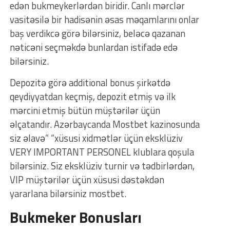
edən bukmeykerlərdən biridir. Canlı mərclər
vasitəsilə bir hadisənin əsas məqamlarını onlar
baş verdikcə görə bilərsiniz, beləcə qazanan
nəticəni seçməkdə bunlardan istifadə edə
bilərsiniz.
Depozitə görə additional bonus şirkətdə
qeydiyyatdan keçmiş, depozit etmiş və ilk
mərcini etmiş bütün müştərilər üçün
əlçatandır. Azərbaycanda Mostbet kazinosunda
siz əlavə” “xüsusi xidmətlər üçün eksklüziv
VERY IMPORTANT PERSONEL klublara qoşula
bilərsiniz. Siz eksklüziv turnir və tədbirlərdən,
VIP müştərilər üçün xüsusi dəstəkdən
yararlana bilərsiniz mostbet.
Bukmeker Bonusları