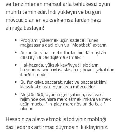
və tənzimlənən məhsullarla təhlükəsiz oyun
mühiti təmin edir. İndi yükləyin və bu gün
mövcud olan ən yüksək əmsallardan həzz
almağa başlayın!
Proqramı yükləmək üçün sadəcə iTunes
mağazasına daxil olun və “Mostbet” axtarın.
Ancaq ən rahat metodlardan biri də müştəri
dəstəyi ilə təsdiqləmə etməkdir.
Hal-hazırda, yüksək keyfiyyətli slotların
hazırlanmasında ixtisaslaşan üç böyük şirkətdən
ibarət qrupdur.
Bu funksiya baccarat, rulet və baccarat kimi
klassik stolüstü oyunlarda mövcuddur.
Müştərilərə, oyunun gedişatında, real vaxt
rejimində oyunlara mərc etmək imkanı vermək
üçün müxtəlif in-play mərc növləri də təklif
olunur.
Hesabınıza əlavə etmək istədiyiniz məbləği
daxil edərək artırmaq düyməsini klikləyiriniz.