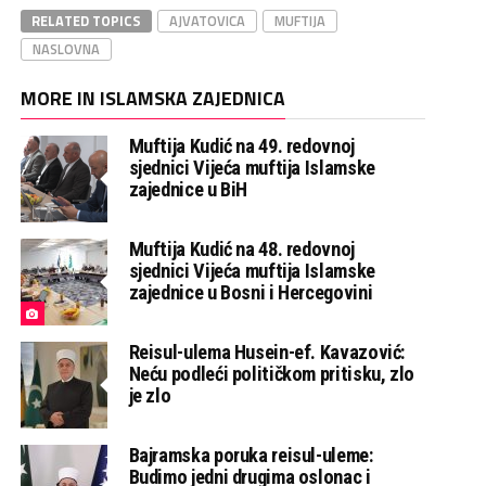
RELATED TOPICS
AJVATOVICA
MUFTIJA
NASLOVNA
MORE IN ISLAMSKA ZAJEDNICA
Muftija Kudić na 49. redovnoj
sjednici Vijeća muftija Islamske
zajednice u BiH
Muftija Kudić na 48. redovnoj
sjednici Vijeća muftija Islamske
zajednice u Bosni i Hercegovini
Reisul-ulema Husein-ef. Kavazović:
Neću podleći političkom pritisku, zlo
je zlo
Bajramska poruka reisul-uleme:
Budimo jedni drugima oslonac i