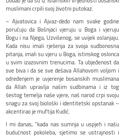
Dodao je da su iz islamskih vrijednosti bosanski
muslimani crpili svoj životni putokaz.
– Ajvatovica i Ajvaz-dedo nam svake godine
poručuju da Bošnjaci vjeruju u Boga i vjeruju
Bogu i na Njega, Uzvišenog, se uvijek oslanjaju.
Kada nisu imali rješenja za svoja sudbonosna
pitanja, imali su vjeru u Boga, istinskog oslonca
u svim izazovnim trenucima. Ta ubjeđenost da
sve biva i da se sve dešava Allahovom voljom i
određenjem je uvjerenje bosanskih muslimana
da Allah upravlja našim sudbinama i iz tog
šestog temelja naše vjere, naš narod crpi svoju
snagu za svoj biološki i identitetski opstanak –
akcentirao je muftija Kudić.
I mi danas, “kada nas sumnja u uspjeh i našu
budućnost pokoleba, sjetimo se ustrajnosti i