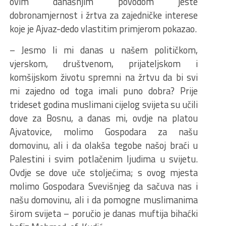
ovim današnjim povodom jeste
dobronamjernost i žrtva za zajedničke interese
koje je Ajvaz-dedo vlastitim primjerom pokazao.
– Jesmo li mi danas u našem političkom,
vjerskom, društvenom, prijateljskom i
komšijskom životu spremni na žrtvu da bi svi
mi zajedno od toga imali puno dobra? Prije
trideset godina muslimani cijelog svijeta su učili
dove za Bosnu, a danas mi, ovdje na platou
Ajvatovice, molimo Gospodara za našu
domovinu, ali i da olakša tegobe našoj braći u
Palestini i svim potlačenim ljudima u svijetu.
Ovdje se dove uče stoljećima; s ovog mjesta
molimo Gospodara Svevišnjeg da sačuva nas i
našu domovinu, ali i da pomogne muslimanima
širom svijeta – poručio je danas muftija bihaćki