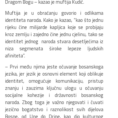
Dragom Bogu – kazao je muftija Kudić.
Muftija je u obraćanju govorio i odlikama
identiteta naroda. Kako je kazao, “kao što jednu
rijeku čine milijarde kapljica koje se probijaju
kroz zemlju i zajedno čine jednu cjelinu, tako se
identitet jednog naroda stvara desetljećima iz
niza segmenata široke lepeze ljudskih
afiniteta”.
– Prvi među njima jeste očuvanje bosanskoga
jezika, jer jezik je osnovni element koji oblikuje
identitet, omogućuje komunikaciju, pristup
znanju i zauzima ključnu ulogu u očuvanju
socijalne kohezije i državnosti bosanskog
naroda. Zbog toga je važno njegovati i čuvati
jezično bogatstvo i raznolikost svih dijelova
Bosne, od Une do Drine, kao dio kulturnog