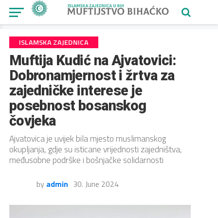
ISLAMSKA ZAJEDNICA
Muftija Kudić na Ajvatovici:
Dobronamjernost i žrtva za
zajedničke interese je
posebnost bosanskog
čovjeka
Ajvatovica je uvijek bila mjesto muslimanskog
okupljanja, gdje su isticane vrijednosti zajedništva,
međusobne podrške i bošnjačke solidarnosti
by
admin
30. June 2024