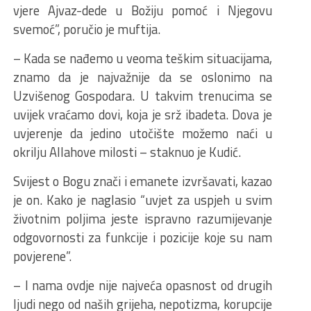
vjere Ajvaz-dede u Božiju pomoć i Njegovu
svemoć”, poručio je muftija.
– Kada se nađemo u veoma teškim situacijama,
znamo da je najvažnije da se oslonimo na
Uzvišenog Gospodara. U takvim trenucima se
uvijek vraćamo dovi, koja je srž ibadeta. Dova je
uvjerenje da jedino utočište možemo naći u
okrilju Allahove milosti – staknuo je Kudić.
Svijest o Bogu znači i emanete izvršavati, kazao
je on. Kako je naglasio “uvjet za uspjeh u svim
životnim poljima jeste ispravno razumijevanje
odgovornosti za funkcije i pozicije koje su nam
povjerene”.
– I nama ovdje nije najveća opasnost od drugih
ljudi nego od naših grijeha, nepotizma, korupcije