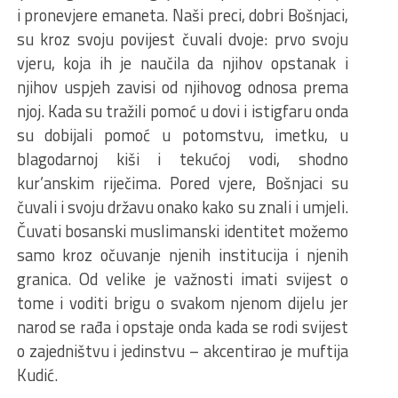
i pronevjere emaneta. Naši preci, dobri Bošnjaci,
su kroz svoju povijest čuvali dvoje: prvo svoju
vjeru, koja ih je naučila da njihov opstanak i
njihov uspjeh zavisi od njihovog odnosa prema
njoj. Kada su tražili pomoć u dovi i istigfaru onda
su dobijali pomoć u potomstvu, imetku, u
blagodarnoj kiši i tekućoj vodi, shodno
kur’anskim riječima. Pored vjere, Bošnjaci su
čuvali i svoju državu onako kako su znali i umjeli.
Čuvati bosanski muslimanski identitet možemo
samo kroz očuvanje njenih institucija i njenih
granica. Od velike je važnosti imati svijest o
tome i voditi brigu o svakom njenom dijelu jer
narod se rađa i opstaje onda kada se rodi svijest
o zajedništvu i jedinstvu – akcentirao je muftija
Kudić.