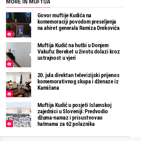
MORE IN MUFTIJA
Govor muftije Kudića na
komemoraciji povodom preseljenja
na ahiret generala Ramiza Drekovića
Muftija Kudić na hutbi u Donjem
Vakufu: Bereket u životu dolazi kroz
ustrajnost u vjeri
20. jula direktan televizijski prijenos
komemorativnog skupa i dženaze iz
Kamičana
Muftija Kudić u posjeti Islamskoj
zajednici u Sloveniji: Predvodio
džuma-namaz i prisustvovao
hatmama za 62 polaznika