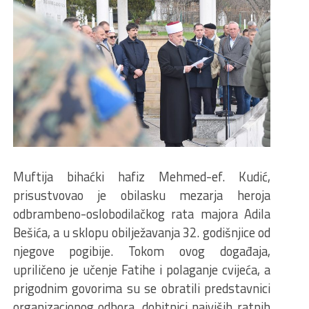
Muftija bihaćki hafiz Mehmed-ef. Kudić,
prisustvovao je obilasku mezarja heroja
odbrambeno-oslobodilačkog rata majora Adila
Bešića, a u sklopu obilježavanja 32. godišnjice od
njegove pogibije. Tokom ovog događaja,
upriličeno je učenje Fatihe i polaganje cvijeća, a
prigodnim govorima su se obratili predstavnici
organizacionog odbora, dobitnici najviših ratnih