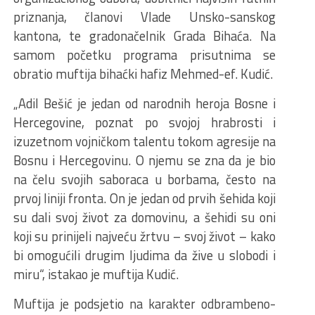
priznanja, članovi Vlade Unsko-sanskog
kantona, te gradonačelnik Grada Bihaća. Na
samom početku programa prisutnima se
obratio muftija bihaćki hafiz Mehmed-ef. Kudić.
„Adil Bešić je jedan od narodnih heroja Bosne i
Hercegovine, poznat po svojoj hrabrosti i
izuzetnom vojničkom talentu tokom agresije na
Bosnu i Hercegovinu. O njemu se zna da je bio
na čelu svojih saboraca u borbama, često na
prvoj liniji fronta. On je jedan od prvih šehida koji
su dali svoj život za domovinu, a šehidi su oni
koji su prinijeli najveću žrtvu – svoj život – kako
bi omogućili drugim ljudima da žive u slobodi i
miru“, istakao je muftija Kudić.
Muftija je podsjetio na karakter odbrambeno-