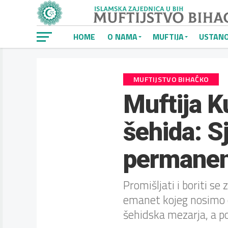
HOME
O NAMA
MUFTIJA
USTAN
MUFTIJSTVO BIHAĆKO
Muftija K
šehida: S
permanen
Promišljati i boriti se
emanet kojeg nosimo o
šehidska mezarja, a p