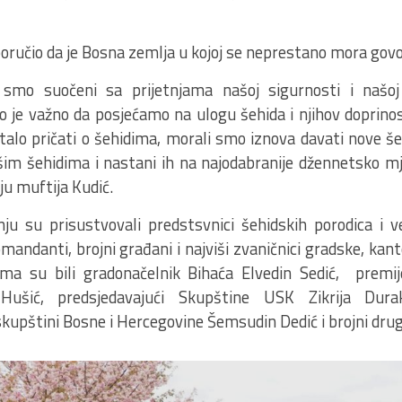
poručio da je Bosna zemlja u kojoj se neprestano mora govo
mo suočeni sa prijetnjama našoj sigurnosti i našoj
o je važno da posjećamo na ulogu šehida i njihov doprinos.
talo pričati o šehidima, morali smo iznova davati nove š
šim šehidima i nastani ih na najodabranije džennetsko mj
u muftija Kudić.
ju su prisustvovali predstsvnici šehidskih porodica i ve
omandanti, brojni građani i najviši zvaničnici gradske, kant
ima su bili gradonačelnik Bihaća Elvedin Sedić, prem
Hušić, predsjedavajući Skupštine USK Zikrija Dura
upštini Bosne i Hercegovine Šemsudin Dedić i brojni drugi