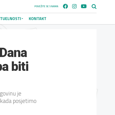
POVEŽITE SE S NAMA
TUELNOSTI
KONTAKT
 Dana
a biti
egovinu je
 kada posjetimo