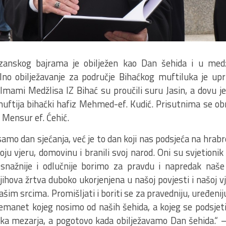
anskog bajrama je obilježen kao Dan šehida i u medž
lno obilježavanje za područje Bihaćkog muftiluka je upr
Imami Medžlisa IZ Bihać su proučili suru Jasin, a dovu je
uftija bihaćki hafiz Mehmed-ef. Kudić. Prisutnima se ob
 Mensur ef. Ćehić.
samo dan sjećanja, već je to dan koji nas podsjeća na hrabro
voju vjeru, domovinu i branili svoj narod. Oni su svjetioni
 snažnije i odlučnije borimo za pravdu i napredak na
jihova žrtva duboko ukorjenjena u našoj povjesti i našoj vje
našim srcima. Promišljati i boriti se za pravedniju, uređeni
 emanet kojeg nosimo od naših šehida, a kojeg se podsje
ka mezarja, a pogotovo kada obilježavamo Dan šehida.“ –