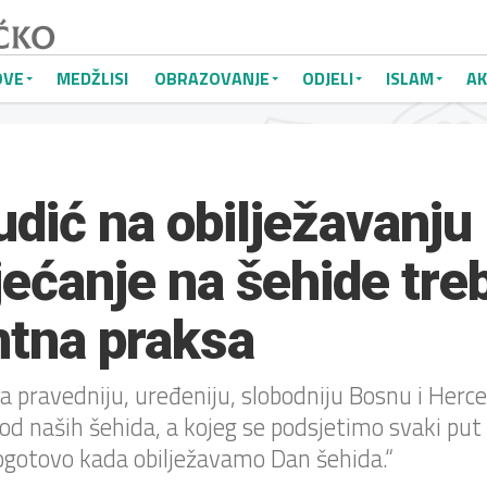
OVE
MEDŽLISI
OBRAZOVANJE
ODJELI
ISLAM
AK
udić na obilježavanju
jećanje na šehide treb
tna praksa
 za pravedniju, uređeniju, slobodniju Bosnu i Herc
d naših šehida, a kojeg se podsjetimo svaki put
ogotovo kada obilježavamo Dan šehida.“