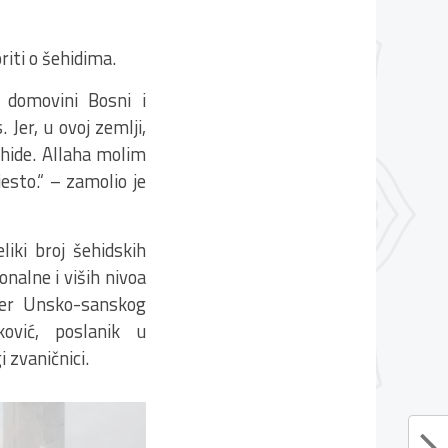
riti o šehidima.
 domovini Bosni i
 Jer, u ovoj zemlji,
ehide. Allaha molim
esto.“ – zamolio je
liki broj šehidskih
onalne i viših nivoa
ijer Unsko-sanskog
ković, poslanik u
 zvaničnici.