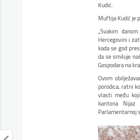
Kudić.
Muftija Kudić je 
„Svakim danom s
Hercegovini i zat
kada se god pres
da se smiluje na
Gospodara na kraj
Ovom obilježavan
porodica, ratni k
vlasti među koj
kantona Nijaz 
Parlamentarnoj sk