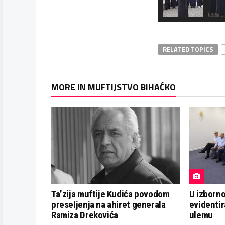
RELATED TOPICS
MORE IN MUFTIJSTVO BIHAĆKO
Ta’zija muftije Kudića povodom
U izborn
preseljenja na ahiret generala
evidentir
Ramiza Drekovića
ulemu