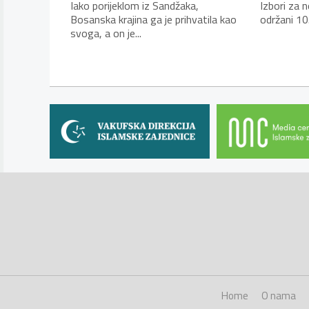
Iako porijeklom iz Sandžaka,
Izbori za 
Bosanska krajina ga je prihvatila kao
održani 10
svoga, a on je...
Home
O nama