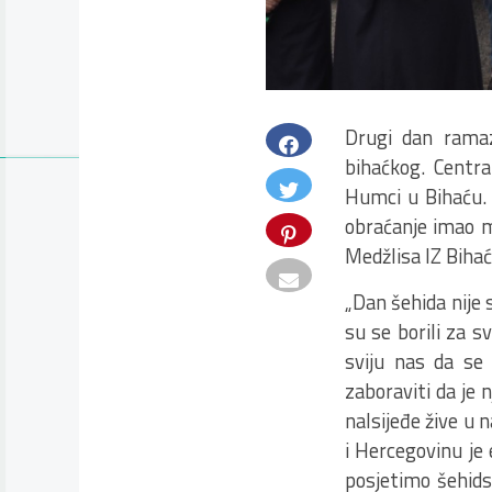
Drugi dan ramaz
bihaćkog. Centra
Humci u Bihaću. 
obraćanje imao m
Medžlisa IZ Bihać
„Dan šehida nije 
su se borili za s
sviju nas da se
zaboraviti da je n
nalsijeđe žive u 
i Hercegovinu je
posjetimo šehids