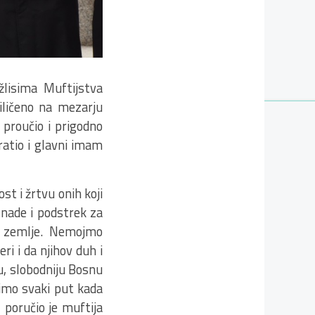
lisima Muftijstva
iličeno na mezarju
 proučio i prigodno
ratio i glavni imam
st i žrtvu onih koji
k nade i podstrek za
še zemlje. Nemojmo
ri i da njihov duh i
ju, slobodniju Bosnu
timo svaki put kada
 poručio je muftija