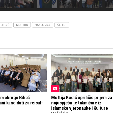
BIHAĆ
MUFTIJA
NASLOVNA
ŠEHIDI
om okrugu Bihać
Muftija Kudić upriličio prijem za
ani kandidati za reisul-
najuspješnije takmičare iz
Islamske vjeronauke i Kulture