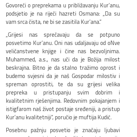
Govoreći o preprekama u približavanju Kur’anu,
podsjetio je na riječi hazreti Osmana: „Da su
vam srca čista, ne bi se zasitila Kur’ana.“
„Grijesi nas sprečavaju da se potpuno
posvetimo Kur’anu. Oni nas udaljavaju od oNve
veličanstvene knjige i čine nas bezvoljnima.
Muhammed, a.s., nas uči da je Božija milost
beskrajna. Bitno je da stalno tražimo oprost i
budemo svjesni da je naš Gospodar milostiv i
spreman oprostiti, te da su grijesi velika
prepreka u pristupanju svim dobrim i
kvalitetnim rješenjima. Redovnim pokajanjem i
istigfarom naš život postaje sređeniji, a pristup
Kur’anu kvalitetniji“, poručio je muftija Kudić.
Posebnu pažnju posvetio je značaju ljubavi