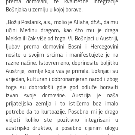
prema domovini, te kvalitetne integracije
Bošnjaka u zemlju u kojoj borave.
„Božiji Poslanik, a.s., molio je Allaha, dž.š., da mu
učini Medinu dragom, kao što mu je draga
Mekka ili čak više od toga. Vi, Bošnjaci u Austriji,
ljubav prema domovini Bosni i Hercegovini
nosite u svojim srcima i manifestujete je na
razne načine. Istovremeno, doprinosite boljitku
Austrije, zemlje koja vas je primila. Bošnjaci su
vrijedan, kulturan i dobronamjeran narod i zbog
toga su dobrodošli gdje god odluče boraviti
izvan svoje domovine. Austrija je naša
prijateljska zemlja i to ističemo bez imalo
potrebe da to kurtoazije. Posebno mi je drago
vidjeti koliko ste pozitivno integrisani u
austrijsko društvo, a posebno cijenim ulogu