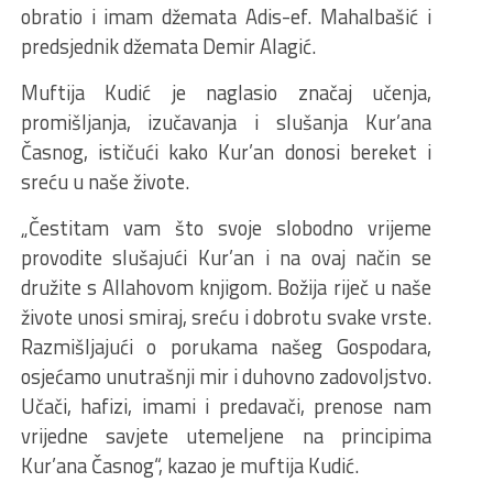
obratio i imam džemata Adis-ef. Mahalbašić i
predsjednik džemata Demir Alagić.
Muftija Kudić je naglasio značaj učenja,
promišljanja, izučavanja i slušanja Kur’ana
Časnog, ističući kako Kur’an donosi bereket i
sreću u naše živote.
„Čestitam vam što svoje slobodno vrijeme
provodite slušajući Kur’an i na ovaj način se
družite s Allahovom knjigom. Božija riječ u naše
živote unosi smiraj, sreću i dobrotu svake vrste.
Razmišljajući o porukama našeg Gospodara,
osjećamo unutrašnji mir i duhovno zadovoljstvo.
Učači, hafizi, imami i predavači, prenose nam
vrijedne savjete utemeljene na principima
Kur’ana Časnog“, kazao je muftija Kudić.