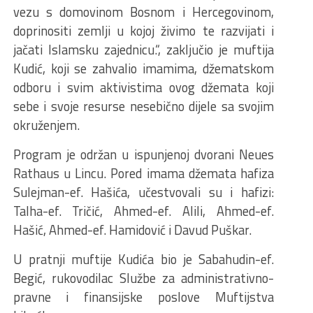
vezu s domovinom Bosnom i Hercegovinom,
doprinositi zemlji u kojoj živimo te razvijati i
jačati Islamsku zajednicu.“, zaključio je muftija
Kudić, koji se zahvalio imamima, džematskom
odboru i svim aktivistima ovog džemata koji
sebe i svoje resurse nesebično dijele sa svojim
okruženjem.
Program je održan u ispunjenoj dvorani Neues
Rathaus u Lincu. Pored imama džemata hafiza
Sulejman-ef. Hašića, učestvovali su i hafizi:
Talha-ef. Tričić, Ahmed-ef. Alili, Ahmed-ef.
Hašić, Ahmed-ef. Hamidović i Davud Puškar.
U pratnji muftije Kudića bio je Sabahudin-ef.
Begić, rukovodilac Službe za administrativno-
pravne i finansijske poslove Muftijstva