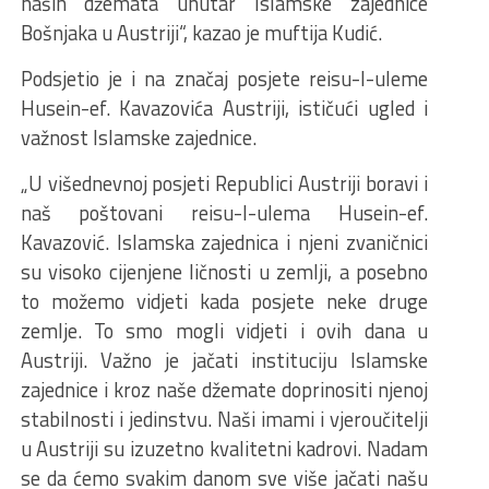
naših džemata unutar Islamske zajednice
Bošnjaka u Austriji“, kazao je muftija Kudić.
Podsjetio je i na značaj posjete reisu-l-uleme
Husein-ef. Kavazovića Austriji, ističući ugled i
važnost Islamske zajednice.
„U višednevnoj posjeti Republici Austriji boravi i
naš poštovani reisu-l-ulema Husein-ef.
Kavazović. Islamska zajednica i njeni zvaničnici
su visoko cijenjene ličnosti u zemlji, a posebno
to možemo vidjeti kada posjete neke druge
zemlje. To smo mogli vidjeti i ovih dana u
Austriji. Važno je jačati instituciju Islamske
zajednice i kroz naše džemate doprinositi njenoj
stabilnosti i jedinstvu. Naši imami i vjeroučitelji
u Austriji su izuzetno kvalitetni kadrovi. Nadam
se da ćemo svakim danom sve više jačati našu