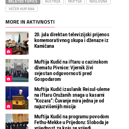
RELATED TOPICS
AUSTRIJA
MUFTIJA
NASLOVNA
VEČER KUR'ANA
MORE IN AKTIVNOSTI
20. jula direktan televizijski prijenos
komemorativnog skupa i dženaze iz
Kamičana
Muftija Kudić na iftaru u cazinskom
džematu Pivnice: Vjernik živi
svjestan odgovornosti pred
Gospodarom
Muftija Kudić izaslanik Reisul-uleme
na iftaru Oružanih snaga u kasarni
“Kozara”: Čuvanje mira jedna je od
najuzvišenijih misija
Muftija Kudić na programu povodom
Fethu-Mekke u Prijedoru: Sloboda je
vrijednost za koju se vrijedi