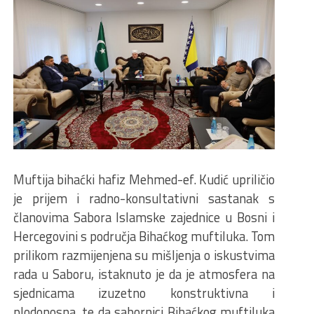
Muftija bihaćki hafiz Mehmed-ef. Kudić upriličio
je prijem i radno-konsultativni sastanak s
članovima Sabora Islamske zajednice u Bosni i
Hercegovini s područja Bihaćkog muftiluka. Tom
prilikom razmijenjena su mišljenja o iskustvima
rada u Saboru, istaknuto je da je atmosfera na
sjednicama izuzetno konstruktivna i
plodonosna, te da sabornici Bihaćkog muftiluka