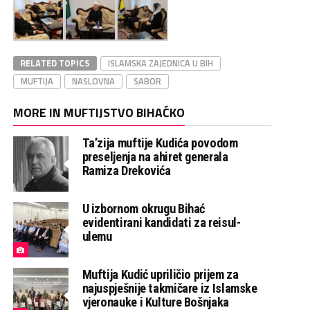
RELATED TOPICS
ISLAMSKA ZAJEDNICA U BIH
MUFTIJA
NASLOVNA
SABOR
MORE IN MUFTIJSTVO BIHAĆKO
Ta’zija muftije Kudića povodom
preseljenja na ahiret generala
Ramiza Drekovića
U izbornom okrugu Bihać
evidentirani kandidati za reisul-
ulemu
Muftija Kudić upriličio prijem za
najuspješnije takmičare iz Islamske
vjeronauke i Kulture Bošnjaka