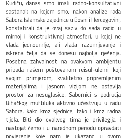
Kudiću, danas smo imali radno-konsultativni
sastanak na kojem smo, nakon analize rada
Sabora Islamske zajednice u Bosni i Hercegovini,
konstatirali da je ovaj saziv do sada radio u
mirnoj i konstruktivnoj atmosferi, u kojoj ne
vlada jednoumlje, ali vlada razumijevanje i
iskrena želja da se donesu najbolja rješenja.
Posebna zahvalnost na ovakvom ambijentu
pripada našem poštovanom reisul-ulemi, koji
svojim primjerom, kvalitetno pripremljenim
materijalima i jasnom vizijom ne ostavlja
prostor za nesuglasice. Sabornici s područja
Bihaćkog muftiluka aktivno učestvuju u radu
Sabora, kako kroz sjednice, tako i kroz radna
tijela. Biti dio ovakvog tima je privilegija i
nastojat ćemo i u narednom periodu opravdati
povjerenje koje nam je ukazano u ovom