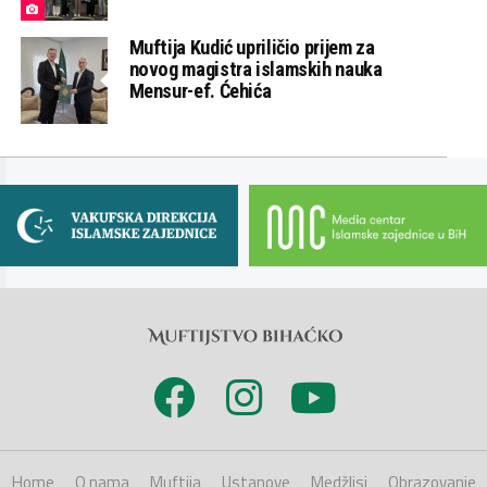
Muftija Kudić upriličio prijem za
novog magistra islamskih nauka
Mensur-ef. Ćehića
Home
O nama
Muftija
Ustanove
Medžlisi
Obrazovanje