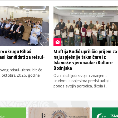
om okrugu Bihać
Muftija Kudić upriličio prijem za
ani kandidati za reisul-
najuspješnije takmičare iz
Islamske vjeronauke i Kulture
Bošnjaka
novog reisul-ulemu bit će
. oktobra 2026. godine
Ovi mladi ljudi svojim znanjem,
trudom i uspjesima predstavljaju
ponos svojih porodica, škola i...