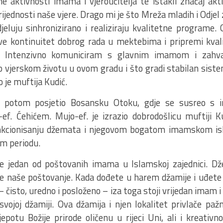
ne aktivnosti imama i vjeroučitelja te istakli značaj ak
rijednosti naše vjere. Drago mi je što Mreža mladih i Odjel 
eluju sinhronizirano i realiziraju kvalitetne programe.
 kontinuitet dobrog rada u mektebima i pripremi kvali
e. Intenzivno komuniciram s glavnim imamom i zah
 o vjerskom životu u ovom gradu i što gradi stabilan sis
o je muftija Kudić.
je potom posjetio Bosansku Otoku, gdje se susreo 
f. Ćehićem. Mujo-ef. je izrazio dobrodošlicu muftiji 
unkcionisanju džemata i njegovom bogatom imamskom is
m periodu.
je jedan od poštovanih imama u Islamskoj zajednici. Dž
e naše poštovanje. Kada dođete u harem džamije i uđete 
čisto, uredno i posloženo – iza toga stoji vrijedan imam i
ojoj džamiji. Ova džamija i njen lokalitet privlače pažnju
ljepotu Božije prirode oličenu u rijeci Uni, ali i kreati