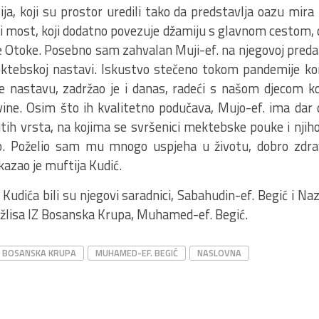
ja, koji su prostor uredili tako da predstavlja oazu mira
ki most, koji dodatno povezuje džamiju s glavnom cestom, 
e Otoke. Posebno sam zahvalan Muji-ef. na njegovoj pred
ktebskoj nastavi. Iskustvo stečeno tokom pandemije kor
ne nastavu, zadržao je i danas, radeći s našom djecom k
ine. Osim što ih kvalitetno podučava, Mujo-ef. ima dar d
itih vrsta, na kojima se svršenici mektebske pouke i njihov
o. Poželio sam mu mnogo uspjeha u životu, dobro zdrav
kazao je muftija Kudić.
 Kudića bili su njegovi saradnici, Sabahudin-ef. Begić i Naz
lisa IZ Bosanska Krupa, Muhamed-ef. Begić.
BOSANSKA KRUPA
MUHAMED-EF. BEGIĆ
NASLOVNA