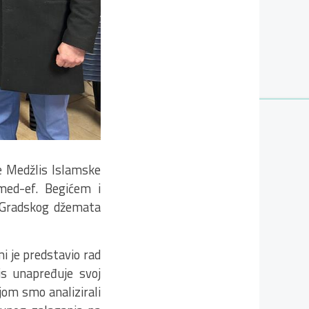
je Medžlis Islamske
ed-ef. Begićem i
 Gradskog džemata
i je predstavio rad
is unapređuje svoj
jom smo analizirali