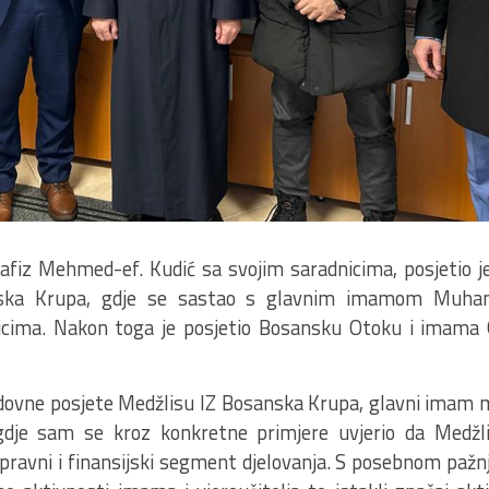
hafiz Mehmed-ef. Kudić sa svojim saradnicima, posjetio 
nska Krupa, gdje se sastao s glavnim imamom Muham
icima. Nakon toga je posjetio Bosansku Otoku i imama
dovne posjete Medžlisu IZ Bosanska Krupa, glavni imam m
gdje sam se kroz konkretne primjere uvjerio da Medžl
pravni i finansijski segment djelovanja. S posebnom pažn