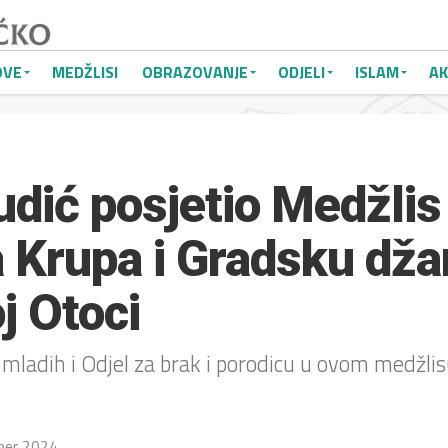
OVE
MEDŽLISI
OBRAZOVANJE
ODJELI
ISLAM
AK
udić posjetio Medžlis
Krupa i Gradsku dža
j Otoci
mladih i Odjel za brak i porodicu u ovom medžlis
ber 2024