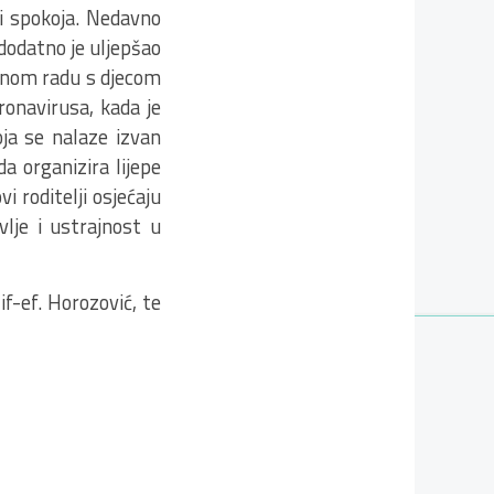
 i spokoja. Nedavno
dodatno je uljepšao
anom radu s djecom
onavirusa, kada je
oja se nalaze izvan
a organizira lijepe
i roditelji osjećaju
lje i ustrajnost u
if-ef. Horozović, te