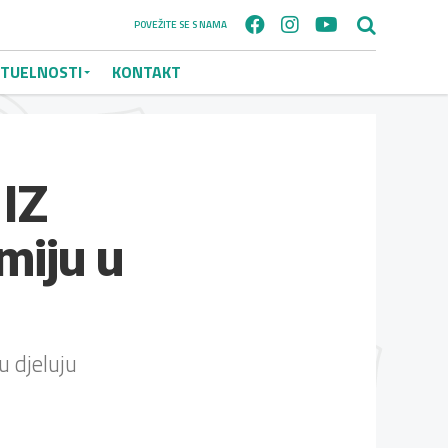
POVEŽITE SE S NAMA
TUELNOSTI
KONTAKT
 IZ
miju u
u djeluju