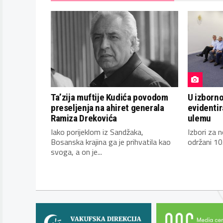
Ta’zija muftije Kudića povodom
U izborn
preseljenja na ahiret generala
evidentir
Ramiza Drekovića
ulemu
Iako porijeklom iz Sandžaka,
Izbori za 
Bosanska krajina ga je prihvatila kao
održani 10
svoga, a on je...