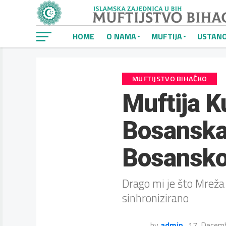
HOME
O NAMA
MUFTIJA
USTAN
MUFTIJSTVO BIHAĆKO
Muftija K
Bosanska 
Bosansko
Drago mi je što Mreža 
sinhronizirano
by
admin
17. Decem