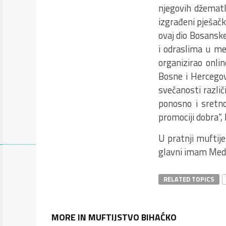
njegovih džematli
izgrađeni pješač
ovaj dio Bosansk
i odraslima u me
organizirao onli
Bosne i Hercegov
svečanosti različ
ponosno i sretn
promociji dobra“, 
U pratnji muftije
glavni imam Medž
RELATED TOPICS
MORE IN MUFTIJSTVO BIHAĆKO