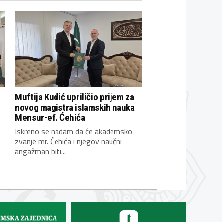
Muftija Kudić upriličio prijem za
novog magistra islamskih nauka
Mensur-ef. Ćehića
Iskreno se nadam da će akademsko
zvanje mr. Ćehića i njegov naučni
angažman biti...