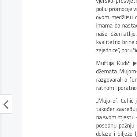
vjersko-prosvjet
polju promocije v
ovom medžlisu dj
imama da nastave
naše džematlij
kvalitetno brine
zajednice“, poruči
Muftija Kudić 
džemata Mujom-e
razgovarali o f
ratnom i poratno
„Mujo-ef. Ćehić 
također zavređuj
na svom mjestu – 
posebnu pažnju sv
dolaze i bilježe 