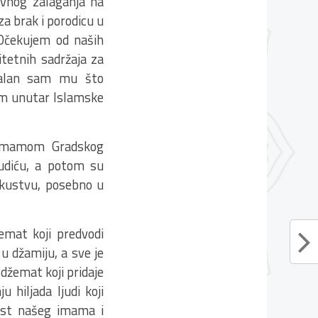
tivnog zalaganja na
za brak i porodicu u
 Očekujem od naših
tetnih sadržaja za
valan sam mu što
tem unutar Islamske
s imamom Gradskog
Kudiću, a potom su
kustvu, posebno u
emat koji predvodi
u džamiju, a sve je
 džemat koji pridaje
 hiljada ljudi koji
vnost našeg imama i