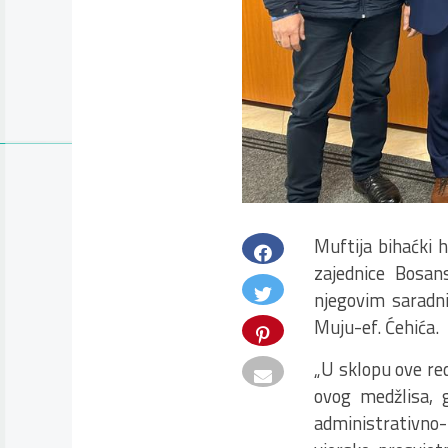
Muftija bihaćki 
zajednice Bosa
njegovim saradn
Muju-ef. Ćehića.
„U sklopu ove re
ovog medžlisa, 
administrativno-