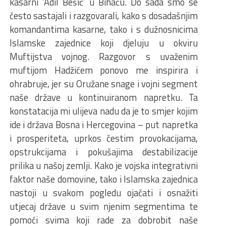
kasarni ‘Adil Bešić’ u Bihaću. Do sada smo se
često sastajali i razgovarali, kako s dosadašnjim
komandantima kasarne, tako i s dužnosnicima
Islamske zajednice koji djeluju u okviru
Muftijstva vojnog. Razgovor s uvaženim
muftijom Hadžićem ponovo me inspirira i
ohrabruje, jer su Oružane snage i vojni segment
naše države u kontinuiranom napretku. Ta
konstatacija mi ulijeva nadu da je to smjer kojim
ide i država Bosna i Hercegovina – put napretka
i prosperiteta, uprkos čestim provokacijama,
opstrukcijama i pokušajima destabilizacije
prilika u našoj zemlji. Kako je vojska integrativni
faktor naše domovine, tako i Islamska zajednica
nastoji u svakom pogledu ojačati i osnažiti
utjecaj države u svim njenim segmentima te
pomoći svima koji rade za dobrobit naše