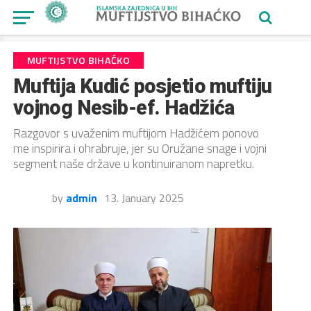
MUFTIJSTVO BIHAĆKO
Muftija Kudić posjetio muftiju
vojnog Nesib-ef. Hadžića
Razgovor s uvaženim muftijom Hadžićem ponovo
me inspirira i ohrabruje, jer su Oružane snage i vojni
segment naše države u kontinuiranom napretku.
by
admin
13. January 2025