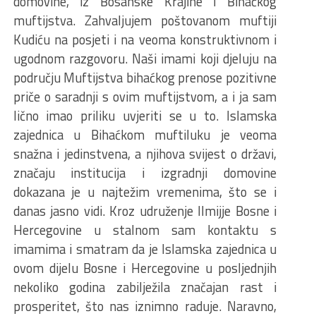
domovine, iz Bosanske Krajine i Bihaćkog
muftijstva. Zahvaljujem poštovanom muftiji
Kudiću na posjeti i na veoma konstruktivnom i
ugodnom razgovoru. Naši imami koji djeluju na
području Muftijstva bihaćkog prenose pozitivne
priče o saradnji s ovim muftijstvom, a i ja sam
lično imao priliku uvjeriti se u to. Islamska
zajednica u Bihaćkom muftiluku je veoma
snažna i jedinstvena, a njihova svijest o državi,
značaju institucija i izgradnji domovine
dokazana je u najtežim vremenima, što se i
danas jasno vidi. Kroz udruženje Ilmijje Bosne i
Hercegovine u stalnom sam kontaktu s
imamima i smatram da je Islamska zajednica u
ovom dijelu Bosne i Hercegovine u posljednjih
nekoliko godina zabilježila značajan rast i
prosperitet, što nas iznimno raduje. Naravno,