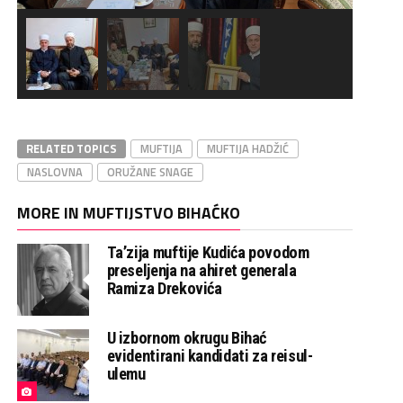
RELATED TOPICS
MUFTIJA
MUFTIJA HADŽIĆ
NASLOVNA
ORUŽANE SNAGE
MORE IN MUFTIJSTVO BIHAĆKO
Ta’zija muftije Kudića povodom
preseljenja na ahiret generala
Ramiza Drekovića
U izbornom okrugu Bihać
evidentirani kandidati za reisul-
ulemu