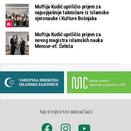
Muftija Kudić upriličio prijem za
najuspješnije takmičare iz Islamske
vjeronauke i Kulture Bošnjaka
Muftija Kudić upriličio prijem za
novog magistra islamskih nauka
Mensur-ef. Ćehića