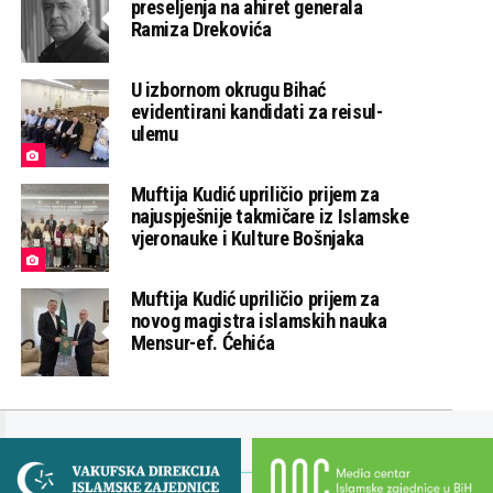
preseljenja na ahiret generala
Ramiza Drekovića
U izbornom okrugu Bihać
evidentirani kandidati za reisul-
ulemu
Muftija Kudić upriličio prijem za
najuspješnije takmičare iz Islamske
vjeronauke i Kulture Bošnjaka
Muftija Kudić upriličio prijem za
novog magistra islamskih nauka
Mensur-ef. Ćehića