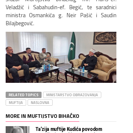
Veladžić i Sabahudin-ef. Begić, te saradnici
ministra Osmankića g. Neir Pašić i Saudin
Bilajbegović.
RELATED TOPICS
MINISTARSTVO OBRAZOVANJA
MUFTIJA
NASLOVNA
MORE IN MUFTIJSTVO BIHAĆKO
Ta’zija muftije Kudića povodom