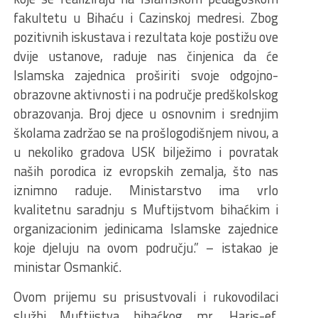
fakultetu u Bihaću i Cazinskoj medresi. Zbog
pozitivnih iskustava i rezultata koje postižu ove
dvije ustanove, raduje nas činjenica da će
Islamska zajednica proširiti svoje odgojno-
obrazovne aktivnosti i na područje predškolskog
obrazovanja. Broj djece u osnovnim i srednjim
školama zadržao se na prošlogodišnjem nivou, a
u nekoliko gradova USK bilježimo i povratak
naših porodica iz evropskih zemalja, što nas
iznimno raduje. Ministarstvo ima vrlo
kvalitetnu saradnju s Muftijstvom bihaćkim i
organizacionim jedinicama Islamske zajednice
koje djeluju na ovom području.” – istakao je
ministar Osmankić.
Ovom prijemu su prisustvovali i rukovodilaci
službi Muftijstva bihaćkog mr. Haris-ef.