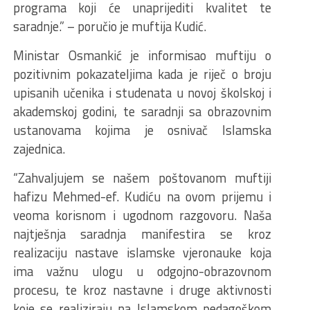
programa koji će unaprijediti kvalitet te
saradnje.” – poručio je muftija Kudić.
Ministar Osmankić je informisao muftiju o
pozitivnim pokazateljima kada je riječ o broju
upisanih učenika i studenata u novoj školskoj i
akademskoj godini, te saradnji sa obrazovnim
ustanovama kojima je osnivač Islamska
zajednica.
“Zahvaljujem se našem poštovanom muftiji
hafizu Mehmed-ef. Kudiću na ovom prijemu i
veoma korisnom i ugodnom razgovoru. Naša
najtješnja saradnja manifestira se kroz
realizaciju nastave islamske vjeronauke koja
ima važnu ulogu u odgojno-obrazovnom
procesu, te kroz nastavne i druge aktivnosti
koje se realiziraju na Islamskom pedagoškom