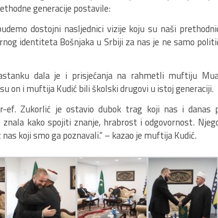
rethodne generacije postavile:
udemo dostojni nasljednici vizije koju su naši prethodnic
rnog identiteta Bošnjaka u Srbiji za nas je ne samo polit
stanku dala je i prisjećanja na rahmetli muftiju Mua
u on i muftija Kudić bili školski drugovi u istoj generaciji.
ef. Zukorlić je ostavio dubok trag koji nas i danas p
e znala kako spojiti znanje, hrabrost i odgovornost. Njeg
 nas koji smo ga poznavali.“ – kazao je muftija Kudić.