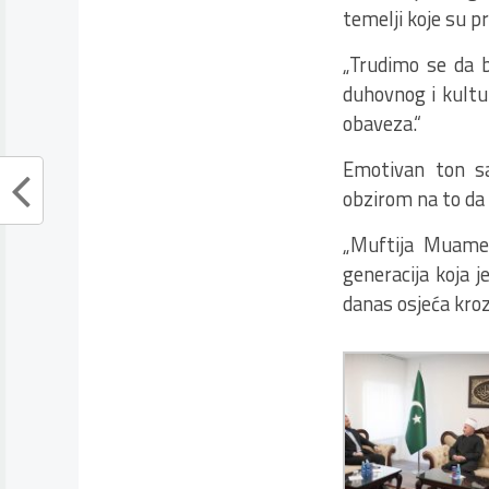
temelji koje su p
„Trudimo se da b
duhovnog i kultu
obaveza.“
Emotivan ton sa
obzirom na to da s
„Muftija Muamer-
generacija koja j
danas osjeća kroz