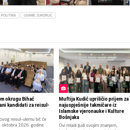
POLITIKA
USAME ZUKORLIC
om okrugu Bihać
Muftija Kudić upriličio prijem za
ani kandidati za reisul-
najuspješnije takmičare iz
Islamske vjeronauke i Kulture
Bošnjaka
novog reisul-ulemu bit će
. oktobra 2026. godine
Ovi mladi ljudi svojim znanjem,