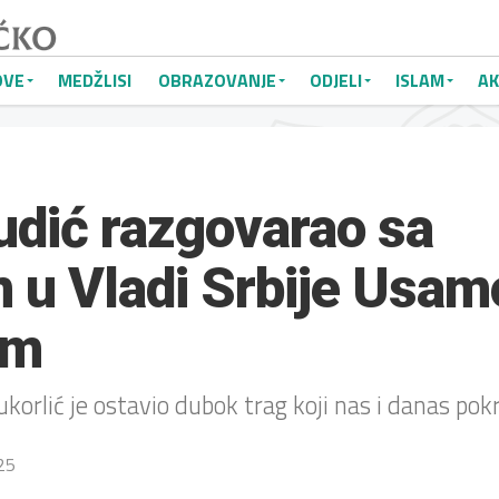
OVE
MEDŽLISI
OBRAZOVANJE
ODJELI
ISLAM
AK
udić razgovarao sa
m u Vladi Srbije Usa
em
orlić je ostavio dubok trag koji nas i danas pok
025