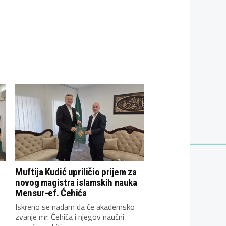
Muftija Kudić upriličio prijem za
novog magistra islamskih nauka
Mensur-ef. Ćehića
Iskreno se nadam da će akademsko
zvanje mr. Ćehića i njegov naučni