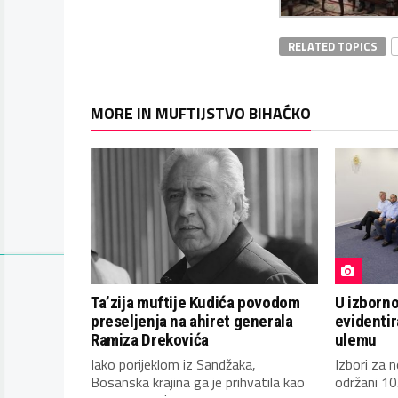
RELATED TOPICS
MORE IN MUFTIJSTVO BIHAĆKO
Ta’zija muftije Kudića povodom
U izborn
preseljenja na ahiret generala
evidentir
Ramiza Drekovića
ulemu
Iako porijeklom iz Sandžaka,
Izbori za 
Bosanska krajina ga je prihvatila kao
održani 10