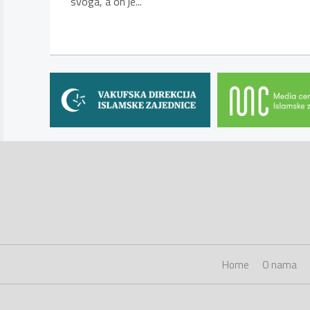
svoga, a on je...
Home
O nama