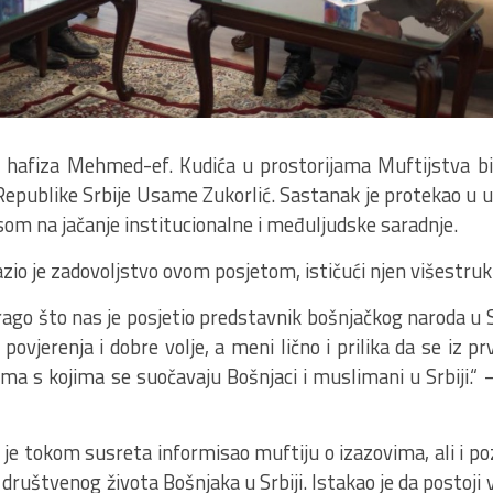
 hafiza Mehmed-ef. Kudića u prostorijama Muftijstva bih
 Republike Srbije Usame Zukorlić. Sastanak je protekao 
om na jačanje institucionalne i međuljudske saradnje.
azio je zadovoljstvo ovom posjetom, ističući njen višestruk
ago što nas je posjetio predstavnik bošnjačkog naroda u Sa
povjerenja i dobre volje, a meni lično i prilika da se iz 
ma s kojima se suočavaju Bošnjaci i muslimani u Srbiji.“ –
ć je tokom susreta informisao muftiju o izazovima, ali i 
 društvenog života Bošnjaka u Srbiji. Istakao je da postoji 