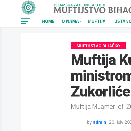
HOME
O NAMA
MUFTIJA
USTAN
MUFTIJSTVO BIHAĆKO
Muftija K
ministro
Zukorlić
Muftija Muamer-ef. Zuk
by
admin
20. July 2