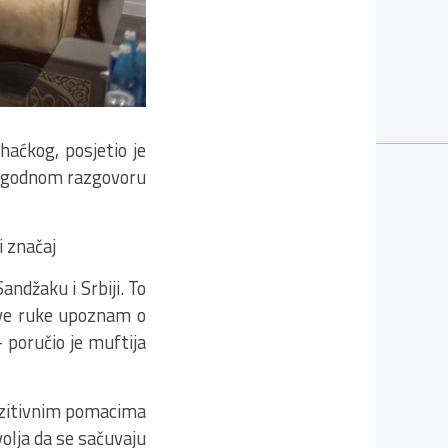
aćkog, posjetio je
u ugodnom razgovoru
i značaj
ndžaku i Srbiji. To
prve ruke upoznam o
 poručio je muftija
pozitivnim pomacima
volja da se sačuvaju