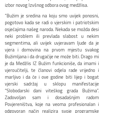
izbor novog Izvšnog odbora ovog medžlisa.
“Bužim je sredina na koju smo uvijek ponosni,
pogotovo kada se radi o vjerskim i patriotskim
osjećajima našeg naroda. Nekada se možda desi
neki problem ili prevlada slabost u nekim
segmentima, ali uvijek uvjeravam ljude da je
vjera i domovina na prvom mjestu svakog
Bužimljana i da drugačije ne može biti. Drago mi
je da Medžlis IZ Bužim funkcioniše, da imami i
vjeroučitelji, te članovi odjela rade vrijedno i
marljivo i da će i ove godine biti lijep i bogat
vjerski sadržaj u sklopu manifestacije
“Slobodarski dani viteškog grada Bužima”.
Zadovoljan sam i dosadašnjim radom
Povjereništva, koje na veoma profesionalan i
odgovoran način realizira svoje programske