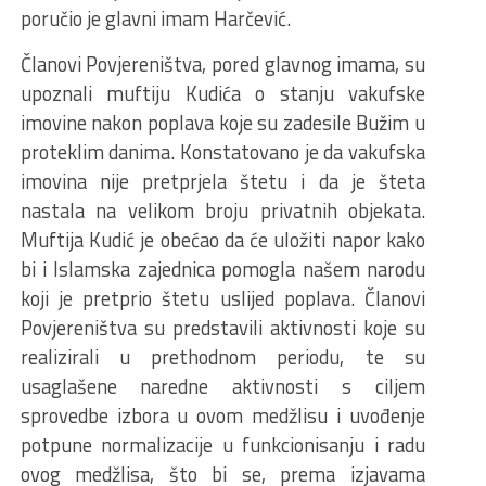
poručio je glavni imam Harčević.
Članovi Povjereništva, pored glavnog imama, su
upoznali muftiju Kudića o stanju vakufske
imovine nakon poplava koje su zadesile Bužim u
proteklim danima. Konstatovano je da vakufska
imovina nije pretprjela štetu i da je šteta
nastala na velikom broju privatnih objekata.
Muftija Kudić je obećao da će uložiti napor kako
bi i Islamska zajednica pomogla našem narodu
koji je pretprio štetu uslijed poplava. Članovi
Povjereništva su predstavili aktivnosti koje su
realizirali u prethodnom periodu, te su
usaglašene naredne aktivnosti s ciljem
sprovedbe izbora u ovom medžlisu i uvođenje
potpune normalizacije u funkcionisanju i radu
ovog medžlisa, što bi se, prema izjavama