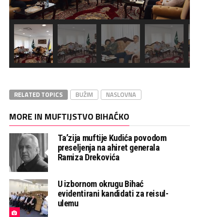
RELATED TOPICS
BUŽIM
NASLOVNA
MORE IN MUFTIJSTVO BIHAĆKO
Ta’zija muftije Kudića povodom
preseljenja na ahiret generala
Ramiza Drekovića
U izbornom okrugu Bihać
evidentirani kandidati za reisul-
ulemu