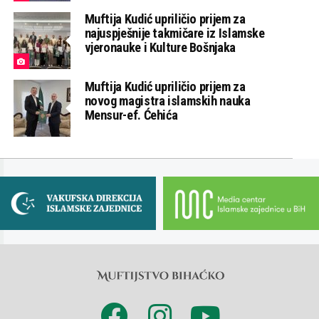
Muftija Kudić upriličio prijem za
najuspješnije takmičare iz Islamske
vjeronauke i Kulture Bošnjaka
Muftija Kudić upriličio prijem za
novog magistra islamskih nauka
Mensur-ef. Ćehića