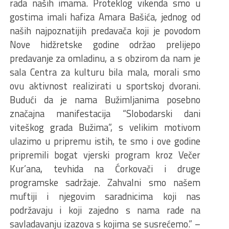
rada naših imama. Proteklog vikenda smo u
gostima imali hafiza Amara Bašića, jednog od
naših najpoznatijih predavača koji je povodom
Nove hidžretske godine održao prelijepo
predavanje za omladinu, a s obzirom da nam je
sala Centra za kulturu bila mala, morali smo
ovu aktivnost realizirati u sportskoj dvorani.
Budući da je nama Bužimljanima posebno
značajna manifestacija “Slobodarski dani
viteškog grada Bužima”, s velikim motivom
ulazimo u pripremu istih, te smo i ove godine
pripremili bogat vjerski program kroz Večer
Kur’ana, tevhida na Ćorkovači i druge
programske sadržaje. Zahvalni smo našem
muftiji i njegovim saradnicima koji nas
podržavaju i koji zajedno s nama rade na
savladavanju izazova s kojima se susrećemo.” –