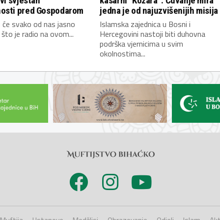
ivi svjestan
kasarni “Kozara”: Čuvanje mira
osti pred Gospodarom
jedna je od najuzvišenijih misija
 će svako od nas jasno
Islamska zajednica u Bosni i
 što je radio na ovom...
Hercegovini nastoji biti duhovna
podrška vjernicima u svim
okolnostima...