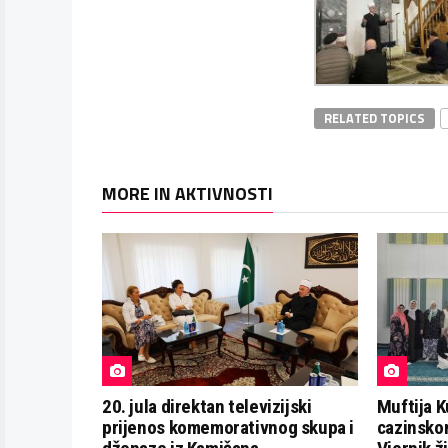
RELATED TOPICS
MORE IN AKTIVNOSTI
20. jula direktan televizijski
Muftija K
prijenos komemorativnog skupa i
cazinsko