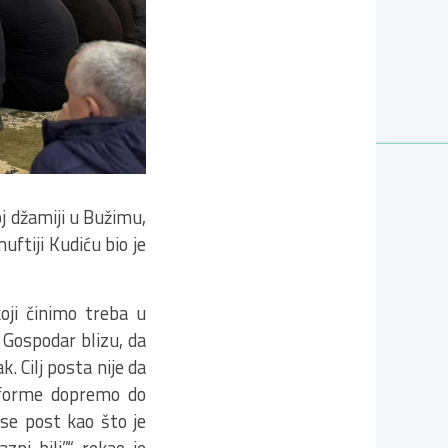
j džamiji u Bužimu,
ftiji Kudiću bio je
koji činimo treba u
e Gospodar blizu, da
. Cilj posta nije da
 forme dopremo do
 se post kao što je