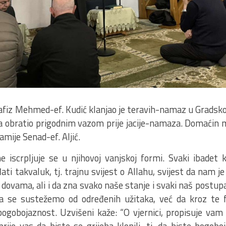
hafiz Mehmed-ef. Kudić klanjao je teravih-namaz u Gradsko
a obratio prigodnim vazom prije jacije-namaza. Domaćin mu
mije Senad-ef. Aljić.
e iscrpljuje se u njihovoj vanjskoj formi. Svaki ibadet 
ti takvaluk, tj. trajnu svijest o Allahu, svijest da nam j
dovama, ali i da zna svako naše stanje i svaki naš postupak
da se sustežemo od određenih užitaka, već da kroz te
 bogobojaznost. Uzvišeni kaže: “O vjernici, propisuje vam