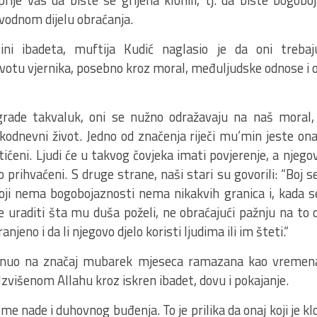
ije vas da biste se grijeha klonili, tj. da biste bogobojaz
vodnom dijelu obraćanja.
ini ibadeta, muftija Kudić naglasio je da oni trebaj
otu vjernika, posebno kroz moral, međuljudske odnose i
zgrade takvaluk, oni se nužno odražavaju na naš mora
kodnevni život. Jedno od značenja riječi mu’min jeste ona
štićeni. Ljudi će u takvog čovjeka imati povjerenje, a njegove
prihvaćeni. S druge strane, naši stari su govorili: “Boj 
 koji nema bogobojaznosti nema nikakvih granica i, kada s
e uraditi šta mu duša poželi, ne obraćajući pažnju na to d
anjeno i da li njegovo djelo koristi ljudima ili im šteti.“
rnuo na značaj mubarek mjeseca ramazana kao vremen
zvišenom Allahu kroz iskren ibadet, dovu i pokajanje.
e nade i duhovnog buđenja. To je prilika da onaj koji je klo