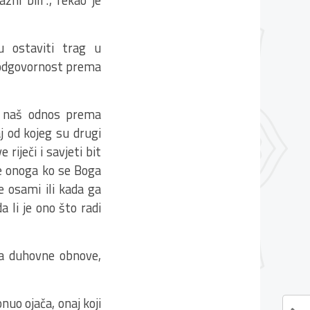
ni bili”.“, rekao je
u ostaviti trag u
 odgovornost prema
l, naš odnos prema
j od kojeg su drugi
 riječi i savjeti bit
se onoga ko se Boga
e osami ili kada ga
a li je ono što radi
a duhovne obnove,
nuo ojača, onaj koji