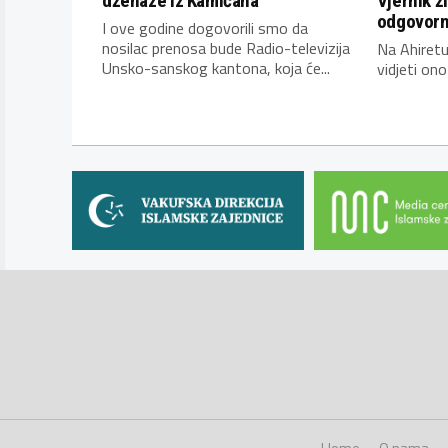
dženaze iz Kamičana
Vjernik ž
odgovorn
I ove godine dogovorili smo da
nosilac prenosa bude Radio-televizija
Na Ahiretu
Unsko-sanskog kantona, koja će...
vidjeti ono