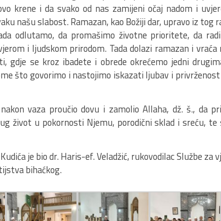
vo krene i da svako od nas zamijeni očaj nadom i uvje
vaku našu slabost. Ramazan, kao Božiji dar, upravo iz tog 
ada odlutamo, da promašimo životne prioritete, da rad
jerom i ljudskom prirodom. Tada dolazi ramazan i vraća 
sti, gdje se kroz ibadete i obrede okrećemo jedni drugim
e što govorimo i nastojimo iskazati ljubav i privrženo
 nakon vaza proučio dovu i zamolio Allaha, dž. š., da p
dug život u pokornosti Njemu, porodični sklad i sreću, te
Kudića je bio dr. Haris-ef. Veladžić, rukovodilac Službe za v
ijstva bihaćkog.