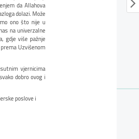
renjem da Allahova
razloga dolazi. Može
imo ono što nije u
nas na univerzalne
a, gdje više pažnje
st prema Uzvišenom
risutnim vjernicima
 svako dobro ovog i
jerske poslove i