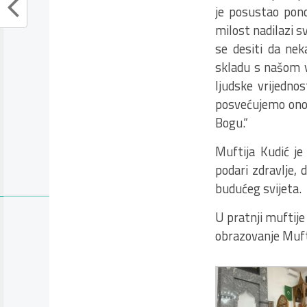
je posustao pono
milost nadilazi s
se desiti da nek
skladu s našom v
ljudske vrijedno
posvećujemo onom
Bogu.“
Muftija Kudić je
podari zdravlje, 
budućeg svijeta.
U pratnji muftije 
obrazovanje Muft