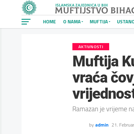
HOME
O NAMA
MUFTIJA
USTAN
AKTIVNOSTI
Muftija 
vraća čov
vrijednos
Ramazan je vrijeme n
by
admin
21. Februa