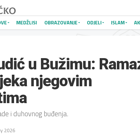
OVE
MEDŽLISI
OBRAZOVANJE
ODJELI
ISLAM
AK
Kudić u Bužimu: Rama
jeka njegovim
tima
ade i duhovnog buđenja.
ry 2026