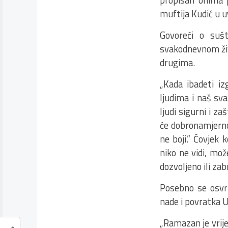
propisan onima pr
muftija Kudić u u
Govoreći o sušt
svakodnevnom živ
drugima.
„Kada ibadeti i
ljudima i naš sva
ljudi sigurni i za
će dobronamjerno 
ne boji.” Čovjek
niko ne vidi, mož
dozvoljeno ili zabr
Posebno se osv
nade i povratka U
„Ramazan je vrijem