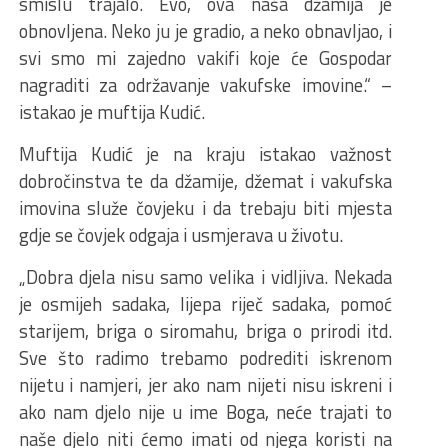
smislu trajalo. Evo, ova naša džamija je
obnovljena. Neko ju je gradio, a neko obnavljao, i
svi smo mi zajedno vakifi koje će Gospodar
nagraditi za održavanje vakufske imovine.“ –
istakao je muftija Kudić.
Muftija Kudić je na kraju istakao važnost
dobročinstva te da džamije, džemat i vakufska
imovina služe čovjeku i da trebaju biti mjesta
gdje se čovjek odgaja i usmjerava u životu.
„Dobra djela nisu samo velika i vidljiva. Nekada
je osmijeh sadaka, lijepa riječ sadaka, pomoć
starijem, briga o siromahu, briga o prirodi itd.
Sve što radimo trebamo podrediti iskrenom
nijetu i namjeri, jer ako nam nijeti nisu iskreni i
ako nam djelo nije u ime Boga, neće trajati to
naše djelo niti ćemo imati od njega koristi na