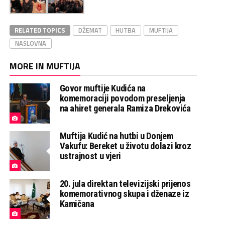
RELATED TOPICS
DŽEMAT
HUTBA
MUFTIJA
NASLOVNA
MORE IN MUFTIJA
Govor muftije Kudića na
komemoraciji povodom preseljenja
na ahiret generala Ramiza Drekovića
Muftija Kudić na hutbi u Donjem
Vakufu: Bereket u životu dolazi kroz
ustrajnost u vjeri
20. jula direktan televizijski prijenos
komemorativnog skupa i dženaze iz
Kamičana