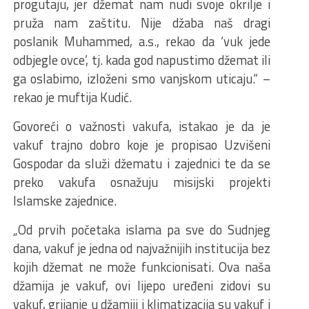
progutaju, jer džemat nam nudi svoje okrilje i
pruža nam zaštitu. Nije džaba naš dragi
poslanik Muhammed, a.s., rekao da ‘vuk jede
odbjegle ovce’, tj. kada god napustimo džemat ili
ga oslabimo, izloženi smo vanjskom uticaju.“ –
rekao je muftija Kudić.
Govoreći o važnosti vakufa, istakao je da je
vakuf trajno dobro koje je propisao Uzvišeni
Gospodar da služi džematu i zajednici te da se
preko vakufa osnažuju misijski projekti
Islamske zajednice.
„Od prvih početaka islama pa sve do Sudnjeg
dana, vakuf je jedna od najvažnijih institucija bez
kojih džemat ne može funkcionisati. Ova naša
džamija je vakuf, ovi lijepo uređeni zidovi su
vakuf, grijanje u džamiji i klimatizacija su vakuf i