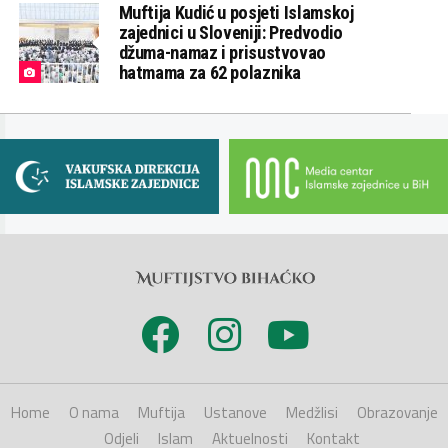
Muftija Kudić u posjeti Islamskoj
zajednici u Sloveniji: Predvodio
džuma-namaz i prisustvovao
hatmama za 62 polaznika
Home
O nama
Muftija
Ustanove
Medžlisi
Obrazovanje
Odjeli
Islam
Aktuelnosti
Kontakt