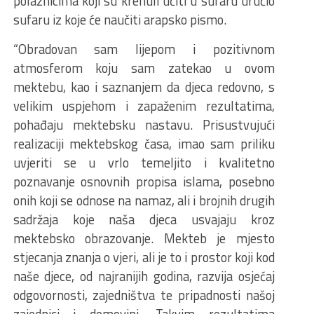
polaznicima koji su krenuli učiti u sufaru uručio
sufaru iz koje će naučiti arapsko pismo.
“Obradovan sam lijepom i pozitivnom
atmosferom koju sam zatekao u ovom
mektebu, kao i saznanjem da djeca redovno, s
velikim uspjehom i zapaženim rezultatima,
pohađaju mektebsku nastavu. Prisustvujući
realizaciji mektebskog časa, imao sam priliku
uvjeriti se u vrlo temeljito i kvalitetno
poznavanje osnovnih propisa islama, posebno
onih koji se odnose na namaz, ali i brojnih drugih
sadržaja koje naša djeca usvajaju kroz
mektebsko obrazovanje. Mekteb je mjesto
stjecanja znanja o vjeri, ali je to i prostor koji kod
naše djece, od najranijih godina, razvija osjećaj
odgovornosti, zajedništva te pripadnosti našoj