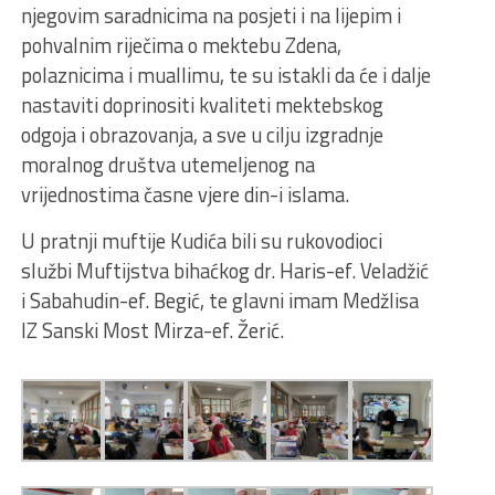
njegovim saradnicima na posjeti i na lijepim i
pohvalnim riječima o mektebu Zdena,
polaznicima i muallimu, te su istakli da će i dalje
nastaviti doprinositi kvaliteti mektebskog
odgoja i obrazovanja, a sve u cilju izgradnje
moralnog društva utemeljenog na
vrijednostima časne vjere din-i islama.
U pratnji muftije Kudića bili su rukovodioci
službi Muftijstva bihaćkog dr. Haris-ef. Veladžić
i Sabahudin-ef. Begić, te glavni imam Medžlisa
IZ Sanski Most Mirza-ef. Žerić.