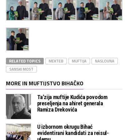
RELATED TOPICS
MEKTEB
MUFTIJA
NASLOVNA
SANSKI MOST
MORE IN MUFTIJSTVO BIHAĆKO
Ta’zija muftije Kudića povodom
preseljenja na ahiret generala
Ramiza Drekovića
U izbornom okrugu Bihać
evidentirani kandidati za reisul-
ulemu