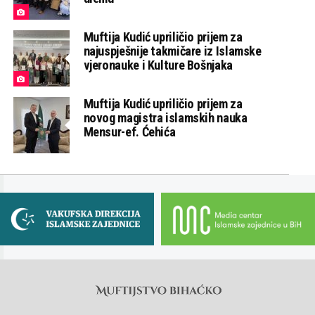
Muftija Kudić upriličio prijem za
najuspješnije takmičare iz Islamske
vjeronauke i Kulture Bošnjaka
Muftija Kudić upriličio prijem za
novog magistra islamskih nauka
Mensur-ef. Ćehića