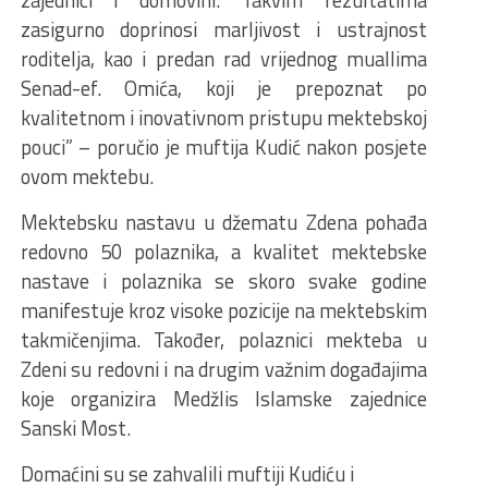
zajednici i domovini. Takvim rezultatima
zasigurno doprinosi marljivost i ustrajnost
roditelja, kao i predan rad vrijednog muallima
Senad-ef. Omića, koji je prepoznat po
kvalitetnom i inovativnom pristupu mektebskoj
pouci” – poručio je muftija Kudić nakon posjete
ovom mektebu.
Mektebsku nastavu u džematu Zdena pohađa
redovno 50 polaznika, a kvalitet mektebske
nastave i polaznika se skoro svake godine
manifestuje kroz visoke pozicije na mektebskim
takmičenjima. Također, polaznici mekteba u
Zdeni su redovni i na drugim važnim događajima
koje organizira Medžlis Islamske zajednice
Sanski Most.
Domaćini su se zahvalili muftiji Kudiću i