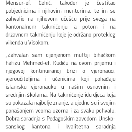
Mensur-ef. Ćehić, također je čestitao
pobjednicima i njihovim mentorima, te im se
zahvalio na njihovom učešću prije svega na
kantonalnom takmičenju, a potom i na
državnom takmičenju koje je održano proteklog
vikenda u Visokom.
„Zahvalan sam cijenjenom muftiji bihaćkom
hafizu Mehmed-ef. Kudiću na ovom prijemu i
njegovoj kontinuiranoj brizi o vjeronauci,
vjeroučiteljima i učenicima koji pohađaju
islamsku vjeronauku u našim osnovnim i
srednjim školama. Na takmičenje idu djeca koja
su pokazala najbolje znanje, a ujedno su i svojim
ponašanjem veoma uzorna i za svaku pohvalu.
Dobra saradnja s Pedagoškim zavodom Unsko-
sanskog kantona i kvalitetna saradnja