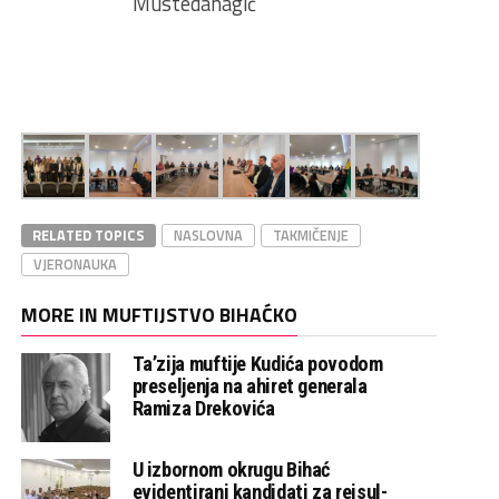
Mustedanagić
RELATED TOPICS
NASLOVNA
TAKMIČENJE
VJERONAUKA
MORE IN MUFTIJSTVO BIHAĆKO
Ta’zija muftije Kudića povodom
preseljenja na ahiret generala
Ramiza Drekovića
U izbornom okrugu Bihać
evidentirani kandidati za reisul-