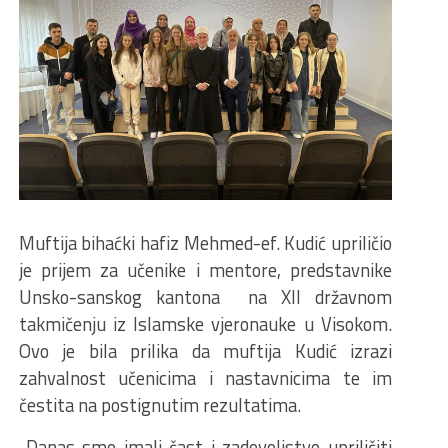
Muftija bihaćki hafiz Mehmed-ef. Kudić upriličio
je prijem za učenike i mentore, predstavnike
Unsko-sanskog kantona na XII državnom
takmičenju iz Islamske vjeronauke u Visokom.
Ovo je bila prilika da muftija Kudić izrazi
zahvalnost učenicima i nastavnicima te im
čestita na postignutim rezultatima.
„Danas smo imali čast i zadovoljstvo upriličiti