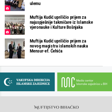
ulemu
Muftija Kudić upriličio prijem za
najuspješnije takmičare iz Islamske
vjeronauke i Kulture Bošnjaka
Muftija Kudić upriličio prijem za
novog magistra islamskih nauka
Mensur-ef. Ćehića