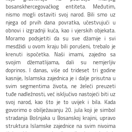
bosanskhercegovačkog entiteta. Međutim,
nismo mogli ostaviti svoj narod. Bili smo uz
njega od prvih dana povratka, učestvujući u
obnovi i izgradnji kuća, kao i vjerskih objekata.
Moramo podsjetiti da su sve džamije i svi
mesdžidi u ovom kraju bili porušeni, trebalo je
krenuti ispočetka. Naši imami, zajedno sa
svojim džematlijama, dali su nemjerljiv
doprinos. I danas, više od trideset tri godine
kasnije, Islamska zajednica je i dalje prisutna u
svim segmentima života, ne želeći preuzeti
tuđe nadležnosti, već isključivo nastojeći biti uz
svoj narod, kao što je to uvijek i bila. Kada
govorimo o obilježavanju 20. jula koji je simbol
stradanja Bošnjaka u Bosanskoj krajini, upravo
struktura Islamske zajednice na svim nivoima