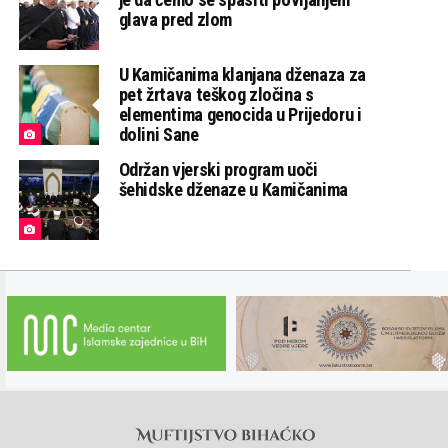
glava pred zlom
U Kamičanima klanjana dženaza za
pet žrtava teškog zločina s
elementima genocida u Prijedoru i
dolini Sane
Održan vjerski program uoči
šehidske dženaze u Kamičanima