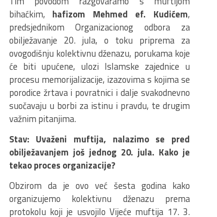
Tim povodom razgovaramo s muftijom
bihaćkim,
hafizom Mehmed ef. Kudićem
,
predsjednikom Organizacionog odbora za
obilježavanje 20. jula, o toku priprema za
ovogodišnju kolektivnu dženazu, porukama koje
će biti upućene, ulozi Islamske zajednice u
procesu memorijalizacije, izazovima s kojima se
porodice žrtava i povratnici i dalje svakodnevno
suočavaju u borbi za istinu i pravdu, te drugim
važnim pitanjima.
Stav: Uvaženi muftija, nalazimo se pred
obilježavanjem još jednog 20. jula. Kako je
tekao proces organizacije?
Obzirom da je ovo već šesta godina kako
organizujemo kolektivnu dženazu prema
protokolu koji je usvojilo Vijeće muftija 17. 3.