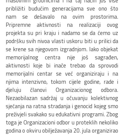
masovnim grobnicima i na taj način još više
približiti budućim generacijama sve ono što
nam se dešavalo na ovim prostorima.
Pripremne aktivnosti na realizaciji ovog
projekta su pri kraju i nadamo se da ćemo uz
podršku svih nivoa vlasti uskoru biti u prilici da
se krene sa njegovom izgradnjom. Iako objekat
memorijalnog centra nije još sagrađen,
aktivnosti koje bi inače trebao da sprovodi
memorijalni centar se već organiziraju i na
njima intenzivno, tokom cijele godine, rade i
djeluju članovi Organizacionog odbora.
Nezaobilazan sadržaj u očuvanju kolektivnog
sjećanja na ratna stradanja i genocid kojeg smo
preživjeli svakako su edukativni programi. Zbog
toga je Organizacioni odbor u proteklih nekoliko
godina o okviru obilježavanja 20. jula organizirao