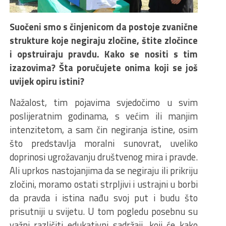
Suočeni smo s činjenicom da postoje zvanične
strukture koje negiraju zločine, štite zločince
i opstruiraju pravdu. Kako se nositi s tim
izazovima? Šta poručujete onima koji se još
uvijek opiru istini?
Nažalost, tim pojavima svjedočimo u svim
poslijeratnim godinama, s većim ili manjim
intenzitetom, a sam čin negiranja istine, osim
što predstavlja moralni sunovrat, uveliko
doprinosi ugrožavanju društvenog mira i pravde.
Ali uprkos nastojanjima da se negiraju ili prikriju
zločini, moramo ostati strpljivi i ustrajni u borbi
da pravda i istina nađu svoj put i budu što
prisutniji u svijetu. U tom pogledu posebnu su
važni različiti edukativni sadržaji, koji će kako