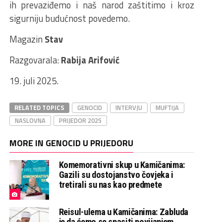
ih prevaziđemo i naš narod zaštitimo i kroz
sigurniju budućnost povedemo.
Magazin
Stav
Razgovarala:
Rabija Arifović
19. juli 2025.
RELATED TOPICS
GENOCID
INTERVJU
MUFTIJA
NASLOVNA
PRIJEDOR 2025
MORE IN GENOCID U PRIJEDORU
Komemorativni skup u Kamičanima:
Gazili su dostojanstvo čovjeka i
tretirali su nas kao predmete
Reisul-ulema u Kamičanima: Zabluda
je da ćemo se spasiti povijanjem