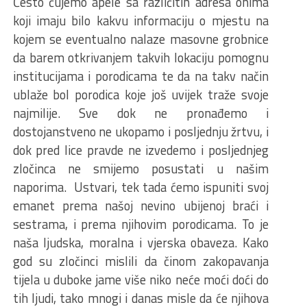
Često čujemo apele sa različitih adresa onima
koji imaju bilo kakvu informaciju o mjestu na
kojem se eventualno nalaze masovne grobnice
da barem otkrivanjem takvih lokaciju pomognu
institucijama i porodicama te da na takv način
ublaže bol porodica koje još uvijek traže svoje
najmilije. Sve dok ne pronađemo i
dostojanstveno ne ukopamo i posljednju žrtvu, i
dok pred lice pravde ne izvedemo i posljednjeg
zločinca ne smijemo posustati u našim
naporima. Ustvari, tek tada ćemo ispuniti svoj
emanet prema našoj nevino ubijenoj braći i
sestrama, i prema njihovim porodicama. To je
naša ljudska, moralna i vjerska obaveza. Kako
god su zločinci mislili da činom zakopavanja
tijela u duboke jame više niko neće moći doći do
tih ljudi, tako mnogi i danas misle da će njihova