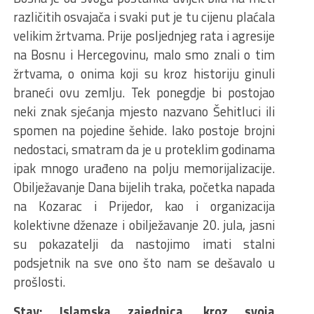
različitih osvajača i svaki put je tu cijenu plaćala
velikim žrtvama. Prije posljednjeg rata i agresije
na Bosnu i Hercegovinu, malo smo znali o tim
žrtvama, o onima koji su kroz historiju ginuli
braneći ovu zemlju. Tek ponegdje bi postojao
neki znak sjećanja mjesto nazvano Šehitluci ili
spomen na pojedine šehide. Iako postoje brojni
nedostaci, smatram da je u proteklim godinama
ipak mnogo urađeno na polju memorijalizacije.
Obilježavanje Dana bijelih traka, početka napada
na Kozarac i Prijedor, kao i organizacija
kolektivne dženaze i obilježavanje 20. jula, jasni
su pokazatelji da nastojimo imati stalni
podsjetnik na sve ono što nam se dešavalo u
prošlosti.
Stav: Islamska zajednica, kroz svoja