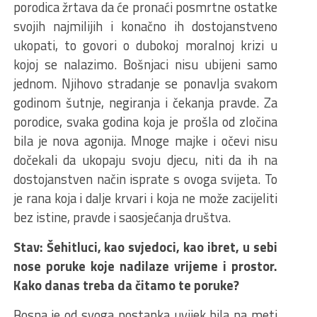
porodica žrtava da će pronaći posmrtne ostatke
svojih najmilijih i konačno ih dostojanstveno
ukopati, to govori o dubokoj moralnoj krizi u
kojoj se nalazimo. Bošnjaci nisu ubijeni samo
jednom. Njihovo stradanje se ponavlja svakom
godinom šutnje, negiranja i čekanja pravde. Za
porodice, svaka godina koja je prošla od zločina
bila je nova agonija. Mnoge majke i očevi nisu
dočekali da ukopaju svoju djecu, niti da ih na
dostojanstven način isprate s ovoga svijeta. To
je rana koja i dalje krvari i koja ne može zacijeliti
bez istine, pravde i saosjećanja društva.
Stav: Šehitluci, kao svjedoci, kao ibret, u sebi
nose poruke koje nadilaze vrijeme i prostor.
Kako danas treba da čitamo te poruke?
Bosna je od svoga postanka uvijek bila na meti