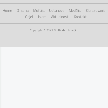
Home
O nama
Muftija
Ustanove
Medžlisi
Obrazovanje
Odjeli
Islam
Aktuelnosti
Kontakt
Copyright © 2023 Muftijstvo bihaćko