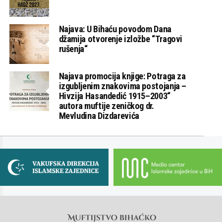
Najava: U Bihaću povodom Dana
džamija otvorenje izložbe “Tragovi
rušenja“
Najava promocija knjige: Potraga za
izgubljenim znakovima postojanja –
Hivzija Hasandedić 1915–2003“
autora muftije zeničkog dr.
Mevludina Dizdarevića