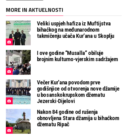
MORE IN AKTUELNOSTI
Veliki uspjeh hafiza iz Muftijstva
bihaćkog na međunarodnom
takmičenju učača Kur’ana u Skoplju
I ove godine “Musalla” obiluje
brojnim kulturno-vjerskim sadržajem
Večer Kur’ana povodom prve
godišnjice od otvorenja nove džamije
u bosanskokrupskom džematu
Jezerski-Dijelovi
Nakon 84 godine od rušenja
obnovljena Stara džamija u bihaćkom
džematu Ripač