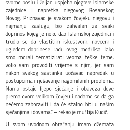
svome poslu i željan uspjeha njegove Islamske
zajednice i napretka njegovog Bosanskog
Novog. Priznavao je svakom čovjeku njegovu i
najmanju zaslugu, bio zahvalan za svaki
doprinos kojeg je neko dao Islamskoj zajednici i
trudio se da vlastitim iskustvom, novcem i
ugledom doprinese radu ovog medžlisa. Iako
smo morali tematizirati veoma teške teme,
volio sam provoditi vrijeme s njim, jer sam
nakon svakog sastanka uočavao napredak u
postupcima i rješavanje nagomilanih problema.
Nama ostaje lijepo sjećanje i obaveza dove
prema ovom velikom čovjeu i nadamo se da ga
nećemo zaboraviti i da će stalno biti u našim
sjećanjima i dovama.” – rekao je muftija Kudić.
U svom uvodnom obraćanju imam džemata