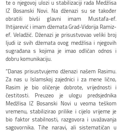
te o njegovoj ulozi u stabilizaciji rada Medžlisa
IZ Bosanski Novi. Na dženazi su se također
obratili bivši glavni imam Mustafa-ef.
Ihtijarević i imam džemata Grad-Vidorija Ramiz-
ef. Veladžić. Dženazi je prisustvovao veliki broj
ljudi iz svih džemata ovog medžlisa i njegovih
sugrađana s kojima je imao odličan odnos i
dobru komunikaciju.
“Danas prisustvujemo dženazi našem Rasimu.
Za nas u Islamskoj zajednici i za mene lično,
Rasim je bio oličenje dobrote, vrijednosti i
čestitosti. Preuzeo je ulogu predsjednika
Medžlisa IZ Bosanski Novi u veoma teškom
vremenu, stabilizirao prilike i cijelo vrijeme je
bio faktor stabilnosti, razgovora i uvažavanja
sagovornika. Tihe naravi, ali sistematičan u