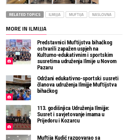
RELATED TOPICS
ILMIJJA
MUFTIJA
NASLOVNA
MORE IN ILMIJJA
Predstavnici Muftijstva bihaćkog
ostvarili zapažen uspjeh na
Kulturno-edukativnim i sportskim
susretima udruženja Ilmije u Novom
Pazaru
Održani edukativno-sportski susreti
članova udruženja Ilmijje Muftijstva
bihaćkog
113. godišnjica Udruženja Ilmijje:
Susret i savjetovanje imama u
Prijedoru i Kozarcu
Muftija Kudić razgovarao sa