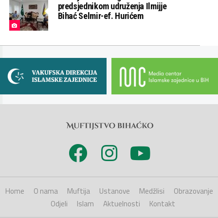
predsjednikom udruženja Ilmijje
Bihać Selmir-ef. Hurićem
Home
O nama
Muftija
Ustanove
Medžlisi
Obrazovanje
Odjeli
Islam
Aktuelnosti
Kontakt