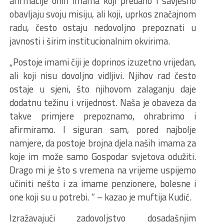
afirmacije onih imama koji predano i savjesno
obavljaju svoju misiju, ali koji, uprkos značajnom
radu, često ostaju nedovoljno prepoznati u
javnosti i širim institucionalnim okvirima.
„Postoje imami čiji je doprinos izuzetno vrijedan,
ali koji nisu dovoljno vidljivi. Njihov rad često
ostaje u sjeni, što njihovom zalaganju daje
dodatnu težinu i vrijednost. Naša je obaveza da
takve primjere prepoznamo, ohrabrimo i
afirmiramo. I siguran sam, pored najbolje
namjere, da postoje brojna djela naših imama za
koje im može samo Gospodar svjetova odužiti.
Drago mi je što s vremena na vrijeme uspijemo
učiniti nešto i za imame penzionere, bolesne i
one koji su u potrebi. “ – kazao je muftija Kudić.
Izražavajući zadovoljstvo dosadašnjim