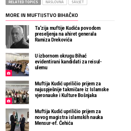
RELATED TOPICS
NASLOVNA
SAVJET
MORE IN MUFTIJSTVO BIHAĆKO
Ta’zija muftije Kudića povodom
preseljenja na ahiret generala
Ramiza Drekovića
U izbornom okrugu Bihać
evidentirani kandidati za reisul-
ulemu
Muftija Kudić upriličio prijem za
najuspješnije takmičare iz Islamske
vjeronauke i Kulture Bošnjaka
Muftija Kudić upriličio prijem za
novog magistra islamskih nauka
Mensur-ef. Ćehića