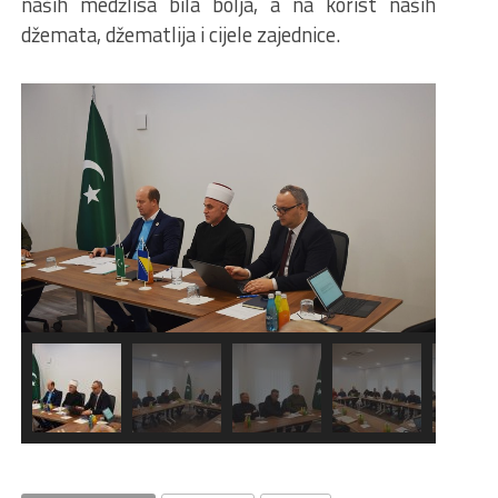
naših medžlisa bila bolja, a na korist naših
džemata, džematlija i cijele zajednice.