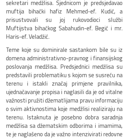
sekretari medžlisa. Sjednicom je predsjedavao
muftija bihaćki hafiz Mehmed-ef. Kudić, a
prisustvovali su joj rukovodioci službi
Muftijstva bihaćkog Sabahudin-ef. Begić i mr.
Haris-ef. Veladžić.
Teme koje su dominirale sastankom bile su iz
domena administrativno-pravnog i finansijskog
poslovanja medžlisa. Predsjednici medžlisa su
predstavili problematiku s kojom se susreću na
terenu i istakli značaj primjene pravilnika,
ujednačavanje propisa i naglasili da je od vitalne
važnosti pružiti džematlijama pravu informaciju
o svim aktivnostima koje medžlisi realiziraju na
terenu. Istaknuta je posebno dobra saradnja
medžlisa sa džematskim odborima i imamima,
te je naglašeno da je važno intenzivirati redovne