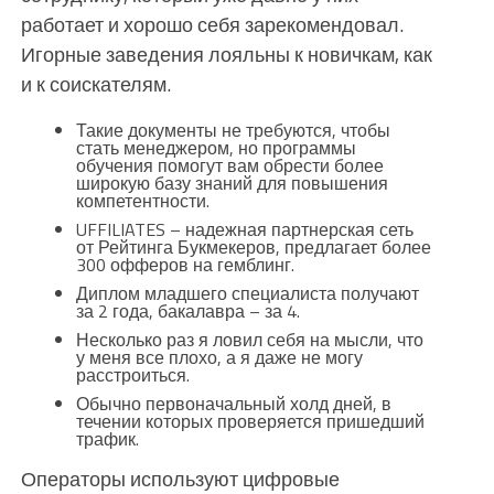
работает и хорошо себя зарекомендовал.
Игорные заведения лояльны к новичкам, как
и к соискателям.
Такие документы не требуются, чтобы
стать менеджером, но программы
обучения помогут вам обрести более
широкую базу знаний для повышения
компетентности.
UFFILIATES – надежная партнерская сеть
от Рейтинга Букмекеров, предлагает более
300 офферов на гемблинг.
Диплом младшего специалиста получают
за 2 года, бакалавра – за 4.
Несколько раз я ловил себя на мысли, что
у меня все плохо, а я даже не могу
расстроиться.
Обычно первоначальный холд дней, в
течении которых проверяется пришедший
трафик.
Операторы используют цифровые