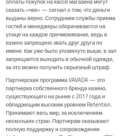
оплаты покупок на кассе магазина могут
сказать «чек» — сигнал о том, что деньги
выданы верно. Сотрудники службы приема
гостей и менеджеры оборачиваются на
улице на каждое причмокивание, ведь в
казино запрещено звать друг друга по
имени. Как уже было упомянуто выше, в зал
запрещается выходить в обычной одежде,
за это можно получить серьезный штраф.
Партнерская программа VAVADA — это
партнерка собственного бренда казино,
существующего на рынке с 2017 года и
обладающим высоким уровнем Retention.
Принимают весь мир, за исключением
нескольких стран. Партнерам оказывают
полную поддержку и сопровождение.