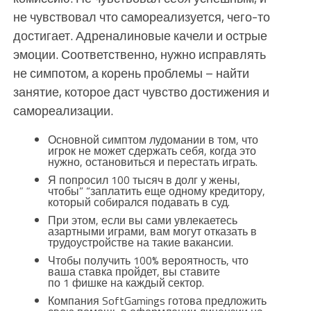
не чувствовал что самореализуется, чего-то
достигает. Адреналиновые качели и острые
эмоции. Соответственно, нужно исправлять
не симпотом, а корень проблемы – найти
занятие, которое даст чувство достижения и
самореализации.
Основной симптом лудомании в том, что
игрок не может сдержать себя, когда это
нужно, остановиться и перестать играть.
Я попросил 100 тысяч в долг у жены,
чтобы” “заплатить еще одному кредитору,
который собирался подавать в суд.
При этом, если вы сами увлекаетесь
азартными играми, вам могут отказать в
трудоустройстве на такие вакансии.
Чтобы получить 100% вероятность, что
ваша ставка пройдет, вы ставите
по 1 фишке на каждый сектор.
Компания SoftGamings готова предложить