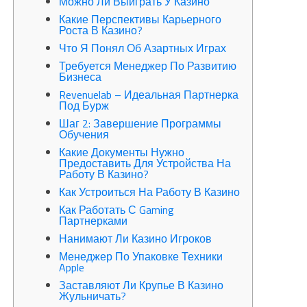
Можно Ли Выиграть У Казино
Какие Перспективы Карьерного
Роста В Казино?
Что Я Понял Об Азартных Играх
Требуется Менеджер По Развитию
Бизнеса
Revenuelab – Идеальная Партнерка
Под Бурж
Шаг 2: Завершение Программы
Обучения
Какие Документы Нужно
Предоставить Для Устройства На
Работу В Казино?
Как Устроиться На Работу В Казино
Как Работать С Gaming
Партнерками
Нанимают Ли Казино Игроков
Менеджер По Упаковке Техники
Apple
Заставляют Ли Крупье В Казино
Жульничать?