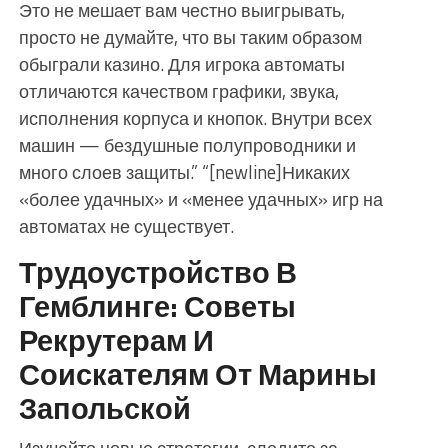
Это не мешает вам честно выигрывать,
просто не думайте, что вы таким образом
обыграли казино. Для игрока автоматы
отличаются качеством графики, звука,
исполнения корпуса и кнопок. Внутри всех
машин — бездушные полупроводники и
много слоев защиты.” “[newline]Никаких
«более удачных» и «менее удачных» игр на
автоматах не существует.
Трудоустройство В
Гемблинге: Советы
Рекрутерам И
Соискателям От Марины
Запольской