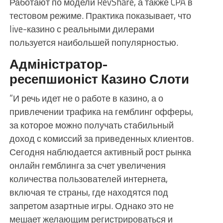
Работают по модели RevShare, а также CPA в
тестовом режиме. Практика показывает, что
live-казино с реальными дилерами
пользуется наибольшей популярностью.
Адміністратор-
ресепшионіст Казино Слоти
“И речь идет не о работе в казино, а о
привлечении трафика на гемблинг офферы,
за которое можно получать стабильный
доход с комиссий за приведенных клиентов.
Сегодня наблюдается активный рост рынка
онлайн гемблинга за счет увеличения
количества пользователей интернета,
включая те страны, где находятся под
запретом азартные игры. Однако это не
мешает желающим регистрироваться и