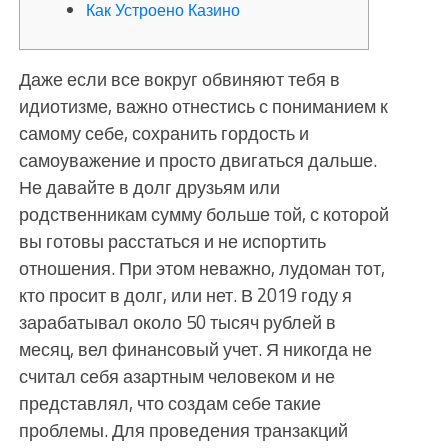
Как Устроено Казино
Даже если все вокруг обвиняют тебя в
идиотизме, важно отнестись с пониманием к
самому себе, сохранить гордость и
самоуважение и просто двигаться дальше.
Не давайте в долг друзьям или
родственникам сумму больше той, с которой
вы готовы расстаться и не испортить
отношения. При этом неважно, лудоман тот,
кто просит в долг, или нет. В 2019 году я
зарабатывал около 50 тысяч рублей в
месяц, вел финансовый учет. Я никогда не
считал себя азартным человеком и не
представлял, что создам себе такие
проблемы. Для проведения транзакций