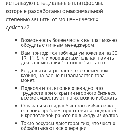
используют специальные платформы,
которые разработаны с максимальной
степенью защиты от мошеннических
действий.
Возможность более частых выплат можно
обсудить с личным менеджером.
Вам пригодятся таблицы умножения на 35,
17, 11, 8, 4 и хорошая зрительная память
для запоминания “картинок” и ставок.
Когда вы выигрываете в современном
казино, на вас не вываливается гора
монет.
Подводя итог, вполне очевидно, что
трудности при открытии игорного бизнеса
все же существуют, но их можно избежать.
Отказаться от идеи быстрого избавления
от своих проблем, приготовиться к долгой
и кропотливой работе по выходу из долгов.
Такие ресурсы дают гарантию, что честно
обрабатывают все операции.