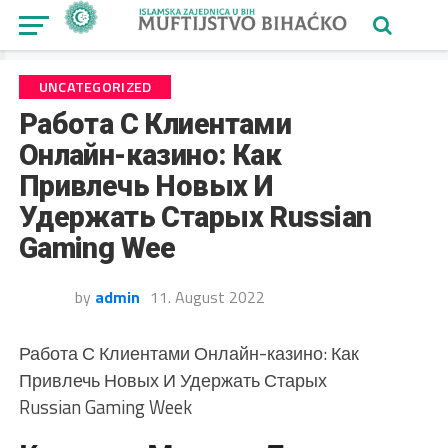
UNCATEGORIZED
Работа С Клиентами
Онлайн-казино: Как
Привлечь Новых И
Удержать Старых Russian
Gaming Wee
by
admin
11. August 2022
Работа С Клиентами Онлайн-казино: Как
Привлечь Новых И Удержать Старых
Russian Gaming Week