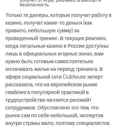
получит от игры, реальность выплат и
безопасность.
Только те дилеры, которые получат работу в
казино, получат какие-то деньги (как
правило, небольшую сумму) за
проведенный тренинг. В текущих реалиях,
когда легальные казино в России доступны
лишь в официальных игорных зонах, вам
нужно быть готовым самостоятельно
оплачивать жилье на период тренинга. В
эфире социальной сети Clubhouse экперт
рассказала, что на европейском рынке
гемблинга популярной практикой в
трудоустройстве является релокейт
сотрудников. Обусловлено это тем, что
рынок сам по себе небольшой, экспертов
внутри страны мало, поэтому специалистов