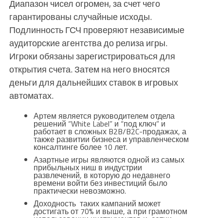
Диапазон чисел огромен, за счет чего
гарантированы случайные исходы.
Подлинность ГСЧ проверяют независимые
аудиторские агентства до релиза игры.
Игроки обязаны зарегистрироваться для
открытия счета. Затем на него вносятся
деньги для дальнейших ставок в игровых
автоматах.
Артем является руководителем отдела
решений “White Label” и “под ключ” и
работает в сложных B2B/B2C-продажах, а
также развитии бизнеса и управленческом
консалтинге более 10 лет.
Азартные игры являются одной из самых
прибыльных ниш в индустрии
развлечений, в которую до недавнего
времени войти без инвестиций было
практически невозможно.
Доходность таких кампаний может
достигать от 70% и выше, а при грамотном