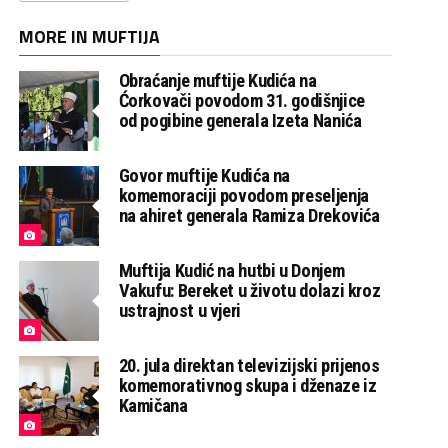
MORE IN MUFTIJA
Obraćanje muftije Kudića na
Ćorkovači povodom 31. godišnjice
od pogibine generala Izeta Nanića
Govor muftije Kudića na
komemoraciji povodom preseljenja
na ahiret generala Ramiza Drekovića
Muftija Kudić na hutbi u Donjem
Vakufu: Bereket u životu dolazi kroz
ustrajnost u vjeri
20. jula direktan televizijski prijenos
komemorativnog skupa i dženaze iz
Kamičana