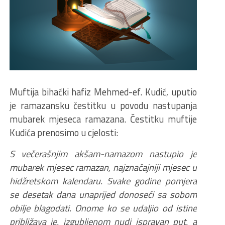
Muftija bihaćki hafiz Mehmed-ef. Kudić, uputio
je ramazansku čestitku u povodu nastupanja
mubarek mjeseca ramazana. Čestitku muftije
Kudića prenosimo u cjelosti:
S večerašnjim akšam-namazom nastupio je
mubarek mjesec ramazan, najznačajniji mjesec u
hidžretskom kalendaru. Svake godine pomjera
se desetak dana unaprijed donoseći sa sobom
obilje blagodati. Onome ko se udaljio od istine
približava je, izgubljenom nudi ispravan put, a