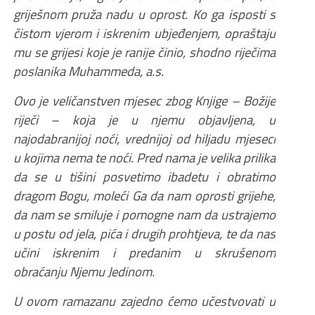
griješnom pruža nadu u oprost. Ko ga isposti s
čistom vjerom i iskrenim ubjeđenjem, opraštaju
mu se grijesi koje je ranije činio, shodno riječima
poslanika Muhammeda, a.s.
Ovo je veličanstven mjesec zbog Knjige – Božije
riječi – koja je u njemu objavljena, u
najodabranijoj noći, vrednijoj od hiljadu mjeseci
u kojima nema te noći. Pred nama je velika prilika
da se u tišini posvetimo ibadetu i obratimo
dragom Bogu, moleći Ga da nam oprosti grijehe,
da nam se smiluje i pomogne nam da ustrajemo
u postu od jela, pića i drugih prohtjeva, te da nas
učini iskrenim i predanim u skrušenom
obraćanju Njemu Jedinom.
U ovom ramazanu zajedno ćemo učestvovati u