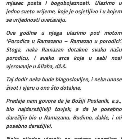
mjesec posta i bogobojaznosti. Ulazimo u
jedno sveto vrijeme, koje je osjetljivo i u kojem
se vrijednosti uvećavaju.
Ove godine u njega ulazimo pod motom
‘Porodica u Ramazanu – Ramazan u porodici’.
Stoga, neka Ramazan dotakne svaku našu
porodicu, i svako srce koje u sebi nosi
vjerovanje u Allaha, dž.š.
Taj dodir neka bude blagoslovljen, i neka unose
život i vjeru u ono što dotakne.
Predaje nam govore da je Božiji Poslanik, a.s.,
bio najdarežljiviji čovjek, a da je posebno
darežljiv bio u Ramazanu. Budimo, dakle, i mi
posebno darežljivi.
Neka nijedan vjernik ne ostane usamljen i