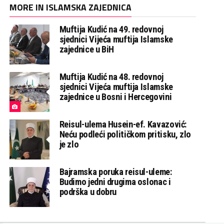
MORE IN ISLAMSKA ZAJEDNICA
Muftija Kudić na 49. redovnoj
sjednici Vijeća muftija Islamske
zajednice u BiH
Muftija Kudić na 48. redovnoj
sjednici Vijeća muftija Islamske
zajednice u Bosni i Hercegovini
Reisul-ulema Husein-ef. Kavazović:
Neću podleći političkom pritisku, zlo
je zlo
Bajramska poruka reisul-uleme:
Budimo jedni drugima oslonac i
podrška u dobru