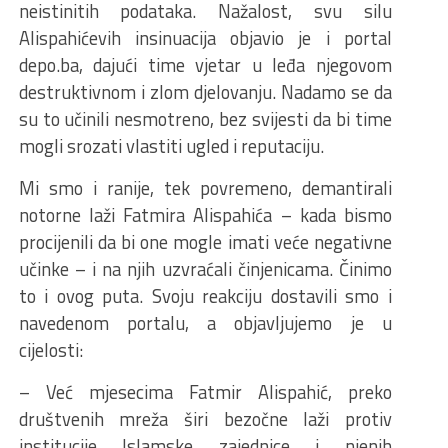
neistinitih podataka. Nažalost, svu silu
Alispahićevih insinuacija objavio je i portal
depo.ba, dajući time vjetar u leđa njegovom
destruktivnom i zlom djelovanju. Nadamo se da
su to učinili nesmotreno, bez svijesti da bi time
mogli srozati vlastiti ugled i reputaciju.
Mi smo i ranije, tek povremeno, demantirali
notorne laži Fatmira Alispahića – kada bismo
procijenili da bi one mogle imati veće negativne
učinke – i na njih uzvraćali činjenicama. Činimo
to i ovog puta. Svoju reakciju dostavili smo i
navedenom portalu, a objavljujemo je u
cijelosti:
– Već mjesecima Fatmir Alispahić, preko
društvenih mreža širi bezočne laži protiv
institucije Islamske zajednice i njenih