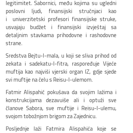
legitimitet. Sabornici, među kojima su ugledni
poslovni ljudi, finansijski stručnjaci kao
i univerzitetski profesori finansijske struke,
usvajaju budžet i finansijski izvještaj sa
detaljnim stavkama prihodovne i rashodovne
strane.
Sredstva Bejtu-l-mala, u koji se sliva prihod od
zekata i sadekatu-l-fitra, raspoređuje Vijeće
muftija kao najviši vjerski organ IZ, gdje sjede
svi muftije na čelu s Reisu-l-ulemom.
Fatmir Alispahić pokušava da svojim lažima i
konstrukcijama dezavuiše ali i optuži sve
članove Sabora, sve muftije i Reisu-l-ulemu,
svojom tobožnjom brigom za Zajednicu.
Posljednje laži Fatmira Alispahića koje se