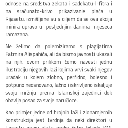
odnose na sredstva zekata i sadekatu-l-fitra i
na sračunato-krivo prikazivanje plaća u
Rijasetu, izmišljene su s ciljem da se ova akcija
minira upravo u posljednjim danima mjeseca
ramazana.
Ne želimo da polemiziramo s plagijatima
Fatmira Alispahića, ali da bismo javnosti ukazali
na njih, ovom prilikom ćemo navesti jednu
ilustraciju njegovih laži kojima vrvi svaki njegov
uradak u kojem zlobno, perfidno, bolesno i
potpuno neosnovano, lažno i iskrivljeno iskaljuje
svoju mržnju prema Islamskoj zajednici dok
obavlja posao za svoje naručioce.
Kao primjer jedne od brojnih laži i zlonamjernih
konstrukcija jest tvrdnja da neki direktori u
Rijasetu imaju platu preko četiri hiljade KM.