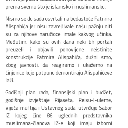
prema svemu što je islamsko i muslimansko.
Nismo se do sada osvrtali na bedastoće Fatmira
Alispahića jer nisu zavređivale našu pažnju niti
su za njihove naručioce imale kakvog učinka.
Međutim, kako su ovih dana neki bh portali
preuzeli i objavili ponovljene neistinite
konstrukcije Fatmira Alispahića, dužni smo,
zbog javnosti, da reagiramo i ukažemo na
činjenice koje potpuno demontiraju Alispahićeve
laži.
Godišnji plan rada, finansijski plan i budžet,
godišnje izvještaje Rijaseta, Reisu-l-uleme,
Vijeća muftija i Ustavnog suda, utvrđuje Sabor
IZ kojeg čine 86 uglednih predstavnika
muslimana-članova IZ-e koji imaju izborni