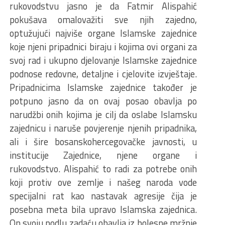
rukovodstvu jasno je da Fatmir Alispahić
pokušava omalovažiti sve njih zajedno,
optužujući najviše organe Islamske zajednice
koje njeni pripadnici biraju i kojima ovi organi za
svoj rad i ukupno djelovanje Islamske zajednice
podnose redovne, detaljne i cjelovite izvještaje.
Pripadnicima Islamske zajednice također je
potpuno jasno da on ovaj posao obavlja po
narudžbi onih kojima je cilj da oslabe Islamsku
zajednicu i naruše povjerenje njenih pripadnika,
ali i šire bosanskohercegovačke javnosti, u
institucije Zajednice, njene organe i
rukovodstvo. Alispahić to radi za potrebe onih
koji protiv ove zemlje i našeg naroda vode
specijalni rat kao nastavak agresije čija je
posebna meta bila upravo Islamska zajednica.
On svoju podlu zadaću obavlja iz bolesne mržnje