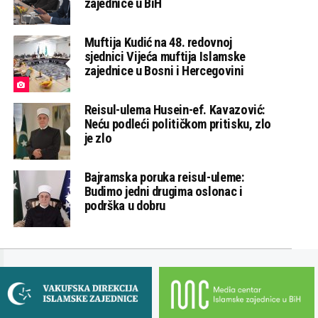
zajednice u BiH
Muftija Kudić na 48. redovnoj
sjednici Vijeća muftija Islamske
zajednice u Bosni i Hercegovini
Reisul-ulema Husein-ef. Kavazović:
Neću podleći političkom pritisku, zlo
je zlo
Bajramska poruka reisul-uleme:
Budimo jedni drugima oslonac i
podrška u dobru