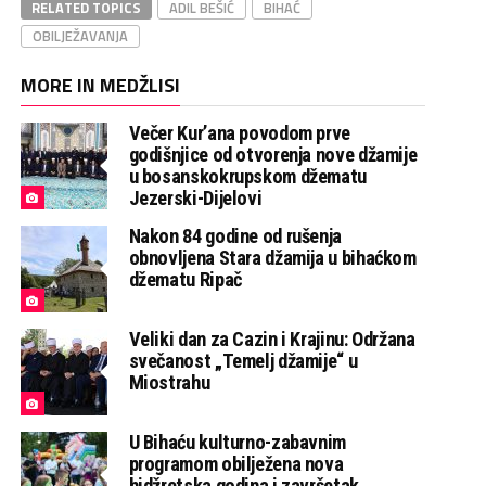
RELATED TOPICS
ADIL BEŠIĆ
BIHAĆ
OBILJEŽAVANJA
MORE IN MEDŽLISI
Večer Kur’ana povodom prve
godišnjice od otvorenja nove džamije
u bosanskokrupskom džematu
Jezerski-Dijelovi
Nakon 84 godine od rušenja
obnovljena Stara džamija u bihaćkom
džematu Ripač
Veliki dan za Cazin i Krajinu: Održana
svečanost „Temelj džamije“ u
Miostrahu
U Bihaću kulturno-zabavnim
programom obilježena nova
hidžretska godina i završetak