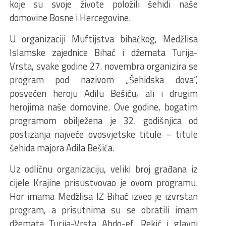
koje su svoje živote položili šehidi naše
domovine Bosne i Hercegovine.
U organizaciji Muftijstva bihaćkog, Medžlisa
Islamske zajednice Bihać i džemata Turija-
Vrsta, svake godine 27. novembra organizira se
program pod nazivom „Šehidska dova“,
posvećen heroju Adilu Bešiću, ali i drugim
herojima naše domovine. Ove godine, bogatim
programom obilježena je 32. godišnjica od
postizanja najveće ovosvjetske titule – titule
šehida majora Adila Bešića.
Uz odličnu organizaciju, veliki broj građana iz
cijele Krajine prisustvovao je ovom programu.
Hor imama Medžlisa IZ Bihać izveo je izvrstan
program, a prisutnima su se obratili imam
džemata Turija-Vrsta Abdo-ef. Rekić i glavni