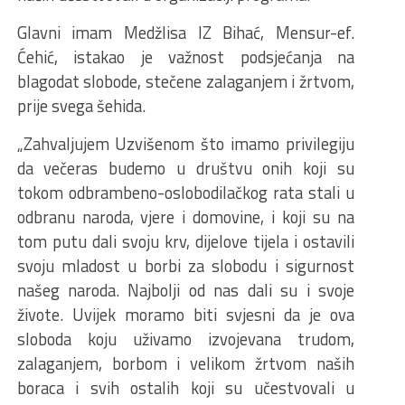
Glavni imam Medžlisa IZ Bihać, Mensur-ef.
Ćehić, istakao je važnost podsjećanja na
blagodat slobode, stečene zalaganjem i žrtvom,
prije svega šehida.
„Zahvaljujem Uzvišenom što imamo privilegiju
da večeras budemo u društvu onih koji su
tokom odbrambeno-oslobodilačkog rata stali u
odbranu naroda, vjere i domovine, i koji su na
tom putu dali svoju krv, dijelove tijela i ostavili
svoju mladost u borbi za slobodu i sigurnost
našeg naroda. Najbolji od nas dali su i svoje
živote. Uvijek moramo biti svjesni da je ova
sloboda koju uživamo izvojevana trudom,
zalaganjem, borbom i velikom žrtvom naših
boraca i svih ostalih koji su učestvovali u