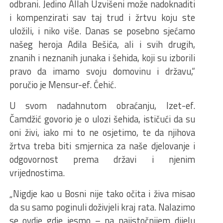
odbrani. Jedino Allah Uzvišeni može nadoknaditi
i kompenzirati sav taj trud i žrtvu koju ste
uložili, i niko više. Danas se posebno sjećamo
našeg heroja Adila Bešića, ali i svih drugih,
znanih i neznanih junaka i šehida, koji su izborili
pravo da imamo svoju domovinu i državu,“
poručio je Mensur-ef. Ćehić.
U svom nadahnutom obraćanju, Izet-ef.
Čamdžić govorio je o ulozi šehida, ističući da su
oni živi, iako mi to ne osjetimo, te da njihova
žrtva treba biti smjernica za naše djelovanje i
odgovornost prema državi i njenim
vrijednostima.
„Nigdje kao u Bosni nije tako očita i živa misao
da su samo poginuli doživjeli kraj rata. Nalazimo
se ovdje gdje jesmo – na najistočnijem dijelu