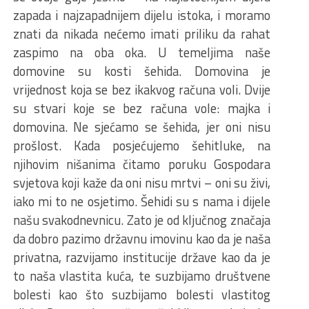
zapada i najzapadnijem dijelu istoka, i moramo
znati da nikada nećemo imati priliku da rahat
zaspimo na oba oka. U temeljima naše
domovine su kosti šehida. Domovina je
vrijednost koja se bez ikakvog računa voli. Dvije
su stvari koje se bez računa vole: majka i
domovina. Ne sjećamo se šehida, jer oni nisu
prošlost. Kada posjećujemo šehitluke, na
njihovim nišanima čitamo poruku Gospodara
svjetova koji kaže da oni nisu mrtvi – oni su živi,
iako mi to ne osjetimo. Šehidi su s nama i dijele
našu svakodnevnicu. Zato je od ključnog značaja
da dobro pazimo državnu imovinu kao da je naša
privatna, razvijamo institucije države kao da je
to naša vlastita kuća, te suzbijamo društvene
bolesti kao što suzbijamo bolesti vlastitog