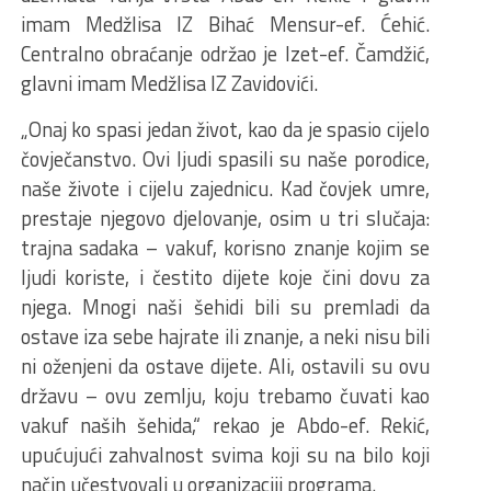
imam Medžlisa IZ Bihać Mensur-ef. Ćehić.
Centralno obraćanje održao je Izet-ef. Čamdžić,
glavni imam Medžlisa IZ Zavidovići.
„Onaj ko spasi jedan život, kao da je spasio cijelo
čovječanstvo. Ovi ljudi spasili su naše porodice,
naše živote i cijelu zajednicu. Kad čovjek umre,
prestaje njegovo djelovanje, osim u tri slučaja:
trajna sadaka – vakuf, korisno znanje kojim se
ljudi koriste, i čestito dijete koje čini dovu za
njega. Mnogi naši šehidi bili su premladi da
ostave iza sebe hajrate ili znanje, a neki nisu bili
ni oženjeni da ostave dijete. Ali, ostavili su ovu
državu – ovu zemlju, koju trebamo čuvati kao
vakuf naših šehida,“ rekao je Abdo-ef. Rekić,
upućujući zahvalnost svima koji su na bilo koji
način učestvovali u organizaciji programa.