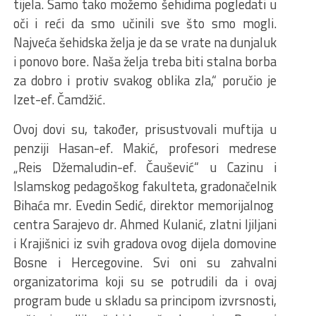
tijela. Samo tako možemo šehidima pogledati u
oči i reći da smo učinili sve što smo mogli.
Najveća šehidska želja je da se vrate na dunjaluk
i ponovo bore. Naša želja treba biti stalna borba
za dobro i protiv svakog oblika zla,“ poručio je
Izet-ef. Čamdžić.
Ovoj dovi su, također, prisustvovali muftija u
penziji Hasan-ef. Makić, profesori medrese
„Reis Džemaludin-ef. Čaušević“ u Cazinu i
Islamskog pedagoškog fakulteta, gradonačelnik
Bihaća mr. Evedin Sedić, direktor memorijalnog
centra Sarajevo dr. Ahmed Kulanić, zlatni ljiljani
i Krajišnici iz svih gradova ovog dijela domovine
Bosne i Hercegovine. Svi oni su zahvalni
organizatorima koji su se potrudili da i ovaj
program bude u skladu sa principom izvrsnosti,