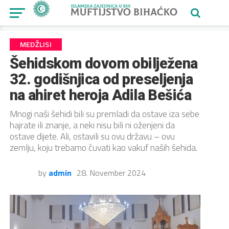
MEDŽLISI
Šehidskom dovom obilježena
32. godišnjica od preseljenja
na ahiret heroja Adila Bešića
Mnogi naši šehidi bili su premladi da ostave iza sebe
hajrate ili znanje, a neki nisu bili ni oženjeni da
ostave dijete. Ali, ostavili su ovu državu – ovu
zemlju, koju trebamo čuvati kao vakuf naših šehida.
by
admin
28. November 2024