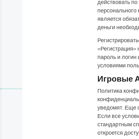
действовать по
персонального к
является обяза
деньги необходи
Регистрироватьс
«Регистрация» 
пароль и логин 
условиями поль
Игровые 
Политика конфи
конфиденциальн
уведомят. Еще 
Если все услов
стандартным спо
откроется дост