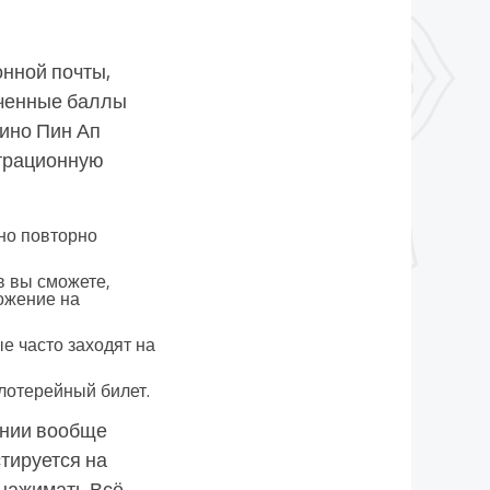
нной почты,
ученные баллы
зино Пин Ап
трационную
жно повторно
в вы сможете,
ложение на
е часто заходят на
лотерейный билет.
ании вообще
тируется на
 нажимать Всё