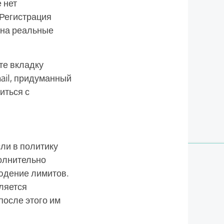
 нет
 Регистрация
 на реальные
те вкладку
ail, придуманный
иться с
ли в политику
олнительно
юдение лимитов.
ляется
после этого им