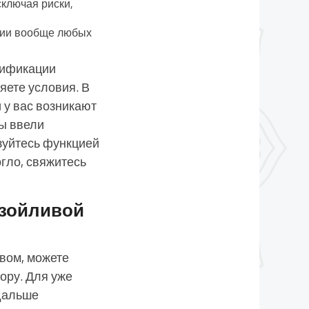
сключая риски,
ании вообще любых
рификации
яете условия. В
 у вас возникают
вы ввели
зуйтесь функцией
гло, свяжитесь
азойливой
вом, можете
ору. Для уже
 дальше