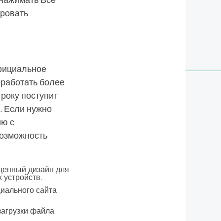
ировать
Официальное
 работать более
гроку поступит
. Если нужно
ию с
возможность
щенный дизайн для
 устройств.
циального сайта
загрузки файла.