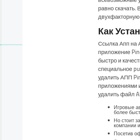
равно скачать.
двухфакторную 
Как Уста
Ссылка Апп на 
приложение Pin-
быстро и качест
специальное pu
удалить АПП Pin
приложениями и
удалить файл A
Игровые ав
более быст
Но стоит з
компании и
Посетив оф