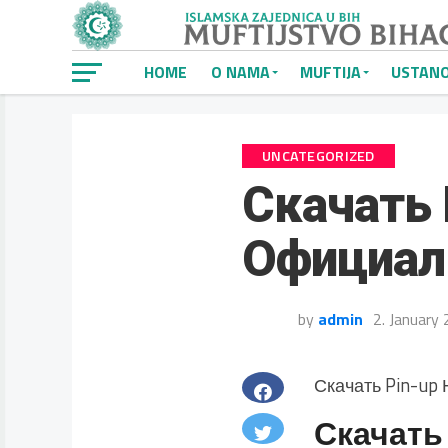
HOME
O NAMA
MUFTIJA
USTAN
UNCATEGORIZED
Скачать 
Официал
by
admin
2. January
Скачать Pin-u
Скачать