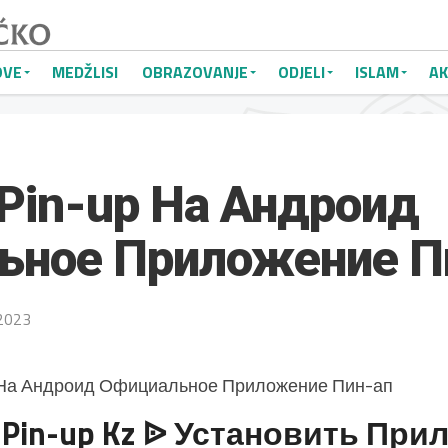
OVE
MEDŽLISI
OBRAZOVANJE
ODJELI
ISLAM
AK
Pin-up На Андроид
ьное Приложение П
 2023
p На Андроид Официальное Приложение Пин-ап
 Pin-up Kz ᐉ Установить При