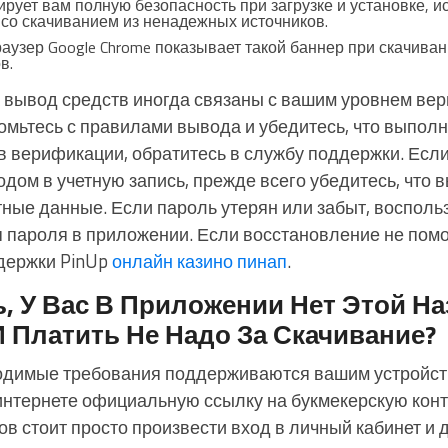
ирует вам полную безопасность при загрузке и установке, и
со скачиванием из ненадежных источников.
аузер Google Chrome показывает такой баннер при скачив
в.
 вывод средств иногда связаны с вашим уровнем ве
омьтесь с правилами вывода и убедитесь, что выполн
в верификации, обратитесь в службу поддержки. Если
одом в учетную запись, прежде всего убедитесь, что 
тные данные. Если пароль утерян или забыт, восполь
 пароля в приложении. Если восстановление не помо
держки PinUp
онлайн казино пинап
.
, У Вас В Приложении Нет Этой Н
 Платить Не Надо За Скачивание?
одимые требования поддерживаются вашим устройст
 интернете официальную ссылку на букмекерскую конт
ов стоит просто произвести вход в личный кабинет и