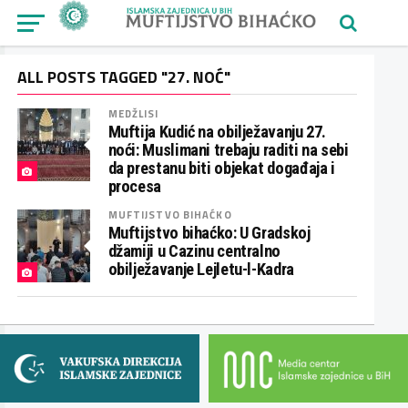
ALL POSTS TAGGED "27. NOĆ"
MEDŽLISI
Muftija Kudić na obilježavanju 27.
noći: Muslimani trebaju raditi na sebi
da prestanu biti objekat događaja i
procesa
MUFTIJSTVO BIHAĆKO
Muftijstvo bihaćko: U Gradskoj
džamiji u Cazinu centralno
obilježavanje Lejletu-l-Kadra