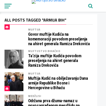
ALL POSTS TAGGED "ARMIJA BIH"
MUFTIJA
Govor muftije Kudića na
komemoraciji povodom preseljenja
na ahiret generala Ramiza Drekovića
MUFTIJSTVO BIHAĆKO
Ta’zija muftije Kudića povodom
preseljenja na ahiret generala
Ramiza Drekovića
MUFTIJA
Muftija Kudić na obilježavanju Dana
armije Republike Bosne i
Hercegovine u Bihaću
MEDŽLISI
Održana prva džuma-namaz u
novosagrađenom mesdžidu na