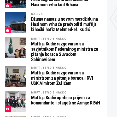
Hasinom vrhu kod Bihaća
NAJAVA
Džuma namaz u novom mesdžidu na
Hasinom vrhu će predvoditi muftija
bihaćki hafiz Mehmed-ef. Kudić
MUFTIJSTVO BIHAĆKO
Muftija Kudić razgovarao sa
savjetnikom Federalnog ministra za
pitanje boraca Suvadom
Šahinovićem
MUFTIJSTVO BIHAĆKO
Muftija Kudić razgovarao sa
ministrom za pitanje boraca i RVI
USK Almirom Zulićem
MUFTIJSTVO BIHAĆKO
Muftija Kudić upriličio prijem za
komandante i starješine Armije R BiH