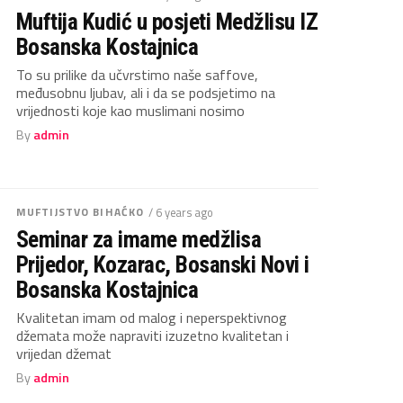
Muftija Kudić u posjeti Medžlisu IZ
Bosanska Kostajnica
To su prilike da učvrstimo naše saffove,
međusobnu ljubav, ali i da se podsjetimo na
vrijednosti koje kao muslimani nosimo
By
admin
MUFTIJSTVO BIHAĆKO
/ 6 years ago
Seminar za imame medžlisa
Prijedor, Kozarac, Bosanski Novi i
Bosanska Kostajnica
Kvalitetan imam od malog i neperspektivnog
džemata može napraviti izuzetno kvalitetan i
vrijedan džemat
By
admin