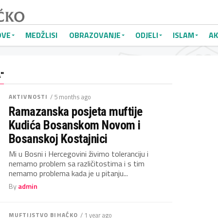
OVE
MEDŽLISI
OBRAZOVANJE
ODJELI
ISLAM
AK
"
AKTIVNOSTI
/ 5 months ago
Ramazanska posjeta muftije
Kudića Bosanskom Novom i
Bosanskoj Kostajnici
Mi u Bosni i Hercegovini živimo toleranciju i
nemamo problem sa različitostima i s tim
nemamo problema kada je u pitanju...
By
admin
MUFTIJSTVO BIHAĆKO
/ 1 year ago