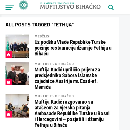
ALL POSTS TAGGED "FETHIJA"
MEDŽLISI
Uz podšku Vlade Republike Turske
počinje restauracija džamije Fethija u
Bihaću
MUFTIJSTVO BIHAĆKO
Muftija Kudić upriličio prijem za
predsjednika Sabora Islamske
zajednice Austrije mr. Esad-ef.
Memića
MUFTIJSTVO BIHAĆKO
Muftija Kudić razgovarao sa
atašeom za vjerska pitanja
Ambasade Republike Turske u Bosni
i Hercegovini – posjetili i džamiju
Fethija u Bihaću