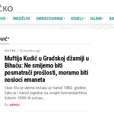
OVE
MEDŽLISI
OBRAZOVANJE
ODJELI
ISLAM
AK
VIĆ"
HUTBE
/ 10 months ago
Muftija Kudić u Gradskoj džamiji u
Bihaću: Ne smijemo biti
posmatrači prošlosti, moramo biti
nosioci emaneta
I kao što je ulema ostala uz narod 1882. godine,
tako je i narod zajedno sa svojim komandantima
tokom 1990-ih ostao...
By
admin