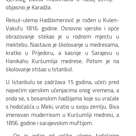
objasnio je Karadža.
Reisul-ulema Hadžiomerović je rođen u Kulen-
Vakufu 1816. godine. Osnovno vjersko i opće
obrazovanje stekao je u rodnom mjestu u
mektebu. Nastavio je školovanje u medresama,
kratko u Prijedoru, a kasnije u Sarajevu u
Hanikahu Kuršumlija medrese. Potom je na
školovanje otišao u Istanbul.
U Istanbulu se zadržava 15 godina, učeći pred
najvećim vjerskim učenjacima onog vremena, a
onda se, s bosanskim hadžijama koje su vraćale
s hodočašća u Meki, vratio u svoju zemlju. Biva
imenovan muderrisom u Kuršumliji medresi, a
1856. godine i sarajevskim muftijom.
– On je jedan od velike uleme tadašnjeg