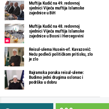
Muftija Kudić na 49. redovnoj
sjednici Vijeća muftija Islamske
zajednice u BiH
Muftija Kudić na 48. redovnoj
sjednici Vijeća muftija Islamske
zajednice u Bosni i Hercegovini
Reisul-ulema Husein-ef. Kavazović:
Neću podleći političkom pritisku, zlo
je zlo
Bajramska poruka reisul-uleme:
Budimo jedni drugima oslonac i
podrška u dobru