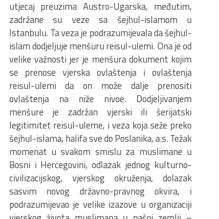
utjecaj preuzima Austro-Ugarska, međutim,
zadržane su veze sa šejhul-islamom u
Istanbulu. Ta veza je podrazumijevala da šejhul-
islam dodjeljuje menšuru reisul-ulemi. Ona je od
velike važnosti jer je menšura dokument kojim
se prenose vjerska ovlaštenja i ovlaštenja
reisul-ulemi da on može dalje prenositi
ovlaštenja na niže nivoe. Dodjeljivanjem
menšure je zadržan vjerski ili šerijatski
legitimitet reisul-uleme, i veza koja seže preko
šejhul-islama, halifa sve do Poslanika, a.s. Težak
momenat u svakom smislu za muslimane u
Bosni i Hercegovini, odlazak jednog kulturno-
civilizacijskog, vjerskog okruženja, dolazak
sasvim novog državno-pravnog okvira, i
podrazumijevao je velike izazove u organizaciji
vjerskog života muslimana u našoj zemlji –