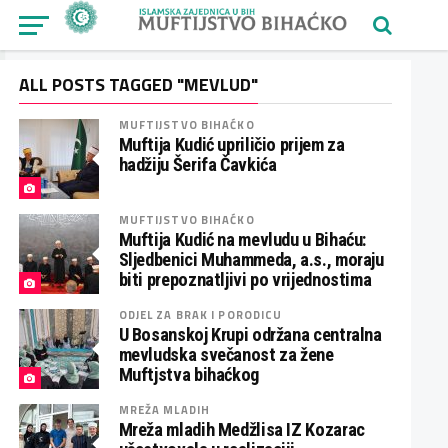
ALL POSTS TAGGED "MEVLUD"
MUFTIJSTVO BIHAĆKO
Muftija Kudić upriličio prijem za
hadžiju Šerifa Čavkića
MUFTIJSTVO BIHAĆKO
Muftija Kudić na mevludu u Bihaću:
Sljedbenici Muhammeda, a.s., moraju
biti prepoznatljivi po vrijednostima
ODJEL ZA BRAK I PORODICU
U Bosanskoj Krupi održana centralna
mevludska svečanost za žene
Muftjstva bihaćkog
MREŽA MLADIH
Mreža mladih Medžlisa IZ Kozarac