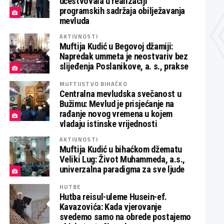
učestvovala u realizaciji
programskih sadržaja obilježavanja
mevluda
AKTIVNOSTI
Muftija Kudić u Begovoj džamiji:
Napredak ummeta je neostvariv bez
slijeđenja Poslanikove, a. s., prakse
MUFTIJSTVO BIHAĆKO
Centralna mevludska svečanost u
Bužimu: Mevlud je prisjećanje na
rađanje novog vremena u kojem
vladaju istinske vrijednosti
AKTIVNOSTI
Muftija Kudić u bihaćkom džematu
Veliki Lug: Život Muhammeda, a.s.,
univerzalna paradigma za sve ljude
HUTBE
Hutba reisul-uleme Husein-ef.
Kavazovića: Kada vjerovanje
svedemo samo na obrede postajemo