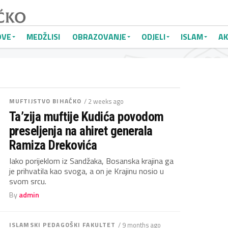
OVE
MEDŽLISI
OBRAZOVANJE
ODJELI
ISLAM
AK
MUFTIJSTVO BIHAĆKO
/ 2 weeks ago
Ta’zija muftije Kudića povodom
preseljenja na ahiret generala
Ramiza Drekovića
Iako porijeklom iz Sandžaka, Bosanska krajina ga
je prihvatila kao svoga, a on je Krajinu nosio u
svom srcu.
By
admin
ISLAMSKI PEDAGOŠKI FAKULTET
/ 9 months ago