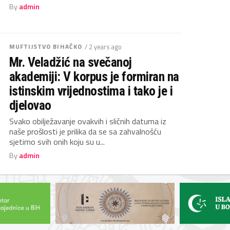
By
admin
MUFTIJSTVO BIHAĆKO
/ 2 years ago
Mr. Veladžić na svečanoj
akademiji: V korpus je formiran na
istinskim vrijednostima i tako je i
djelovao
Svako obilježavanje ovakvih i sličnih datuma iz
naše prošlosti je prilika da se sa zahvalnošću
sjetimo svih onih koju su u...
By
admin