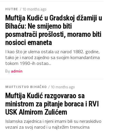
HUTBE
/ 10 months ago
Muftija Kudić u Gradskoj džamiji u
Bihaću: Ne smijemo biti
posmatrači prošlosti, moramo biti
nosioci emaneta
I kao što je ulema ostala uz narod 1882. godine,
tako je i narod zajedno sa svojim komandantima
tokom 1990-ih ostao...
By
admin
MUFTIJSTVO BIHAĆKO
/ 10 months ago
Muftija Kudić razgovarao sa
ministrom za pitanje boraca i RVI
USK Almirom Zulićem
Islamska zajednica i njeni imami bili su neraskidivo
vezani za svoj narod i u najtežim trenucima