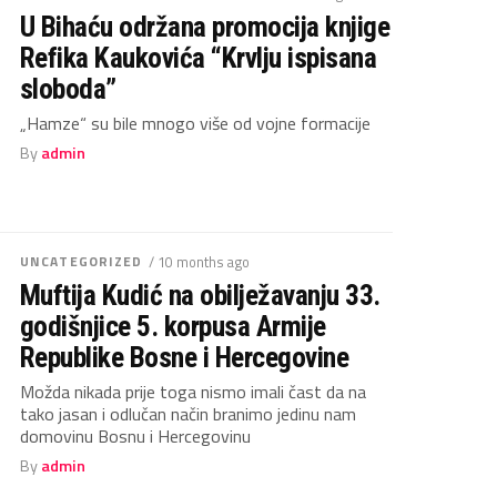
U Bihaću održana promocija knjige
Refika Kaukovića “Krvlju ispisana
sloboda”
„Hamze“ su bile mnogo više od vojne formacije
By
admin
UNCATEGORIZED
/ 10 months ago
Muftija Kudić na obilježavanju 33.
godišnjice 5. korpusa Armije
Republike Bosne i Hercegovine
Možda nikada prije toga nismo imali čast da na
tako jasan i odlučan način branimo jedinu nam
domovinu Bosnu i Hercegovinu
By
admin