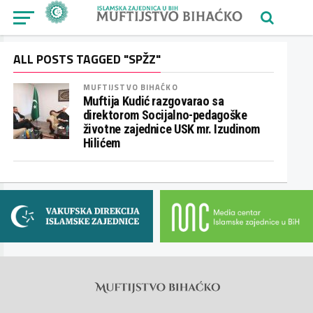
ALL POSTS TAGGED "SPŽZ"
MUFTIJSTVO BIHAĆKO
Muftija Kudić razgovarao sa
direktorom Socijalno-pedagoške
životne zajednice USK mr. Izudinom
Hilićem